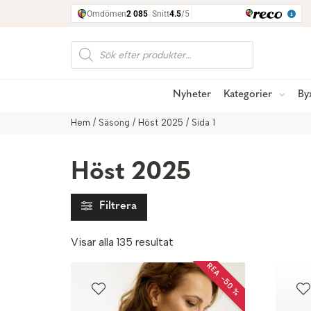
Produktsökning
Nyheter
Kategorier
By
Hem
/ Säsong /
Höst 2025
/ Sida 1
Höst 2025
Filtrera
Sortera
Visar alla 135 resultat
efter
REA −50 %
senaste