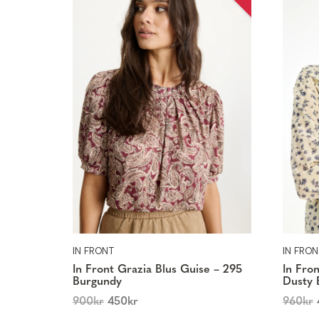
IN FRONT
IN FRON
In Front Grazia Blus Guise – 295
In Fro
Burgundy
Dusty 
900
kr
450
kr
960
kr