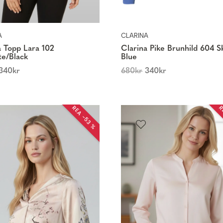
A
CLARINA
a Topp Lara 102
Clarina Pike Brunhild 604 S
te/Black
Blue
340
kr
680
kr
340
kr
REA −53 %
R