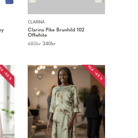
CLARINA
ky
Clarina Pike Brunhild 102
Offwhite
680
kr
340
kr
REA −46 %
EA −50 %