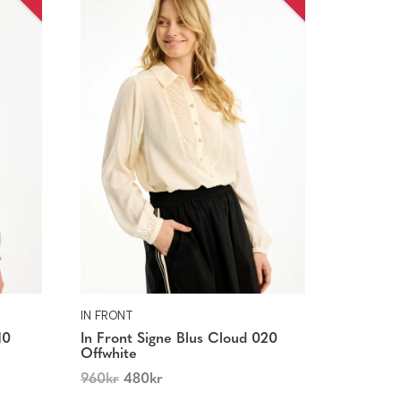
IN FRONT
10
In Front Signe Blus Cloud 020
Offwhite
960
kr
480
kr