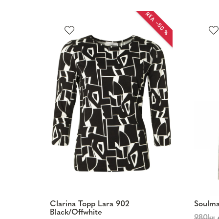
REA −50 %
Clarina Topp Lara 902
Soulma
Black/Offwhite
980
kr