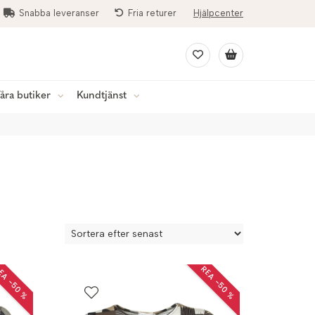
Snabba leveranser
Fria returer
Hjälpcenter
åra butiker
Kundtjänst
EA −50 %
REA −50 %