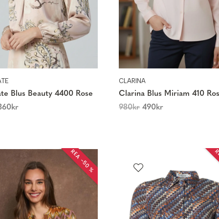
ATE
CLARINA
te Blus Beauty 4400 Rose
Clarina Blus Miriam 410 Ro
360
kr
980
kr
490
kr
REA −50 %
R