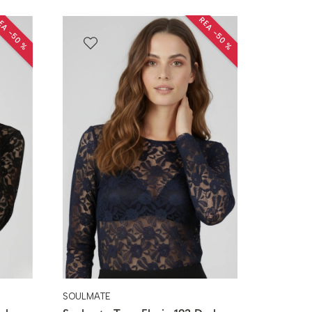
EA −50 %
REA −50 %
SOULMATE