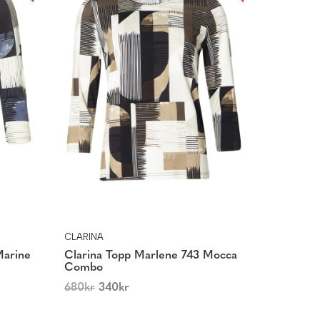
CLARINA
Marine
Clarina Topp Marlene 743 Mocca
Combo
680
kr
340
kr