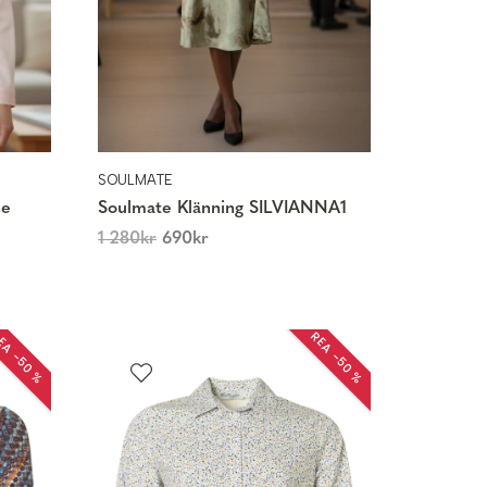
SOULMATE
se
Soulmate Klänning SILVIANNA1
1 280
kr
690
kr
EA −50 %
REA −50 %