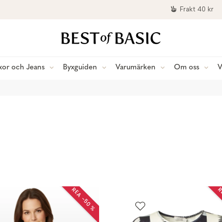
Frakt 40 kr
xor och Jeans
Byxguiden
Varumärken
Om oss
V
REA −50 %
R