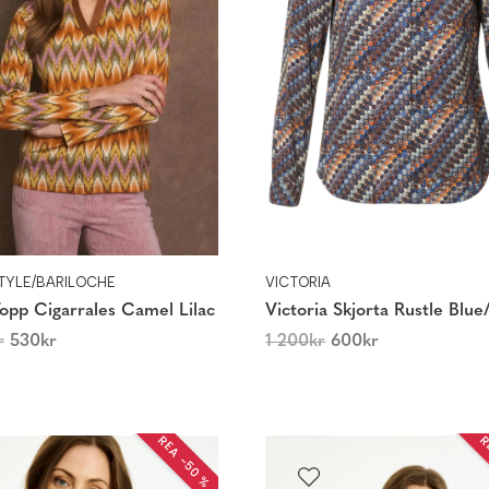
STYLE/BARILOCHE
VICTORIA
Topp Cigarrales Camel Lilac
Victoria Skjorta Rustle Blue
r
530
kr
1 200
kr
600
kr
REA −50 %
R