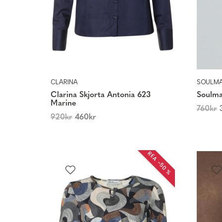
CLARINA
SOULM
Clarina Skjorta Antonia 623
Soulma
Marine
760
kr
920
kr
460
kr
REA −50 %