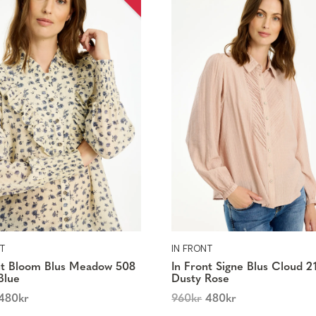
T
IN FRONT
nt Bloom Blus Meadow 508
In Front Signe Blus Cloud 2
Blue
Dusty Rose
480
kr
960
kr
480
kr