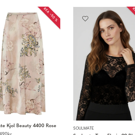
REA −50 %
R
te Kjol Beauty 4400 Rose
SOULMATE
490
kr