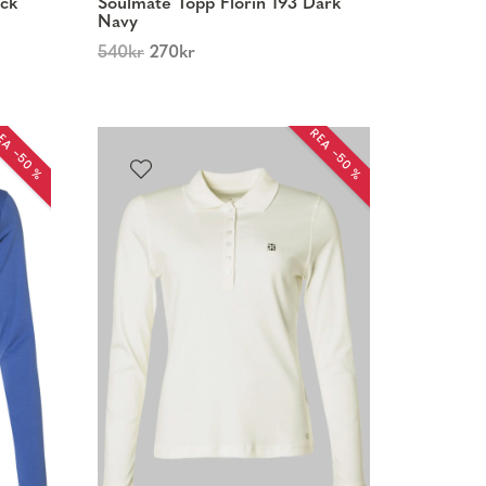
ack
Soulmate Topp Florin 193 Dark
Navy
540
kr
270
kr
EA −50 %
REA −50 %