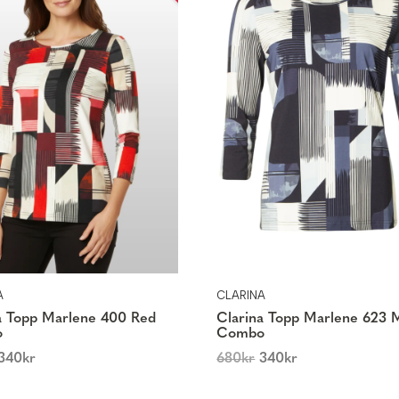
A
CLARINA
a Topp Marlene 400 Red
Clarina Topp Marlene 623 
o
Combo
340
kr
680
kr
340
kr