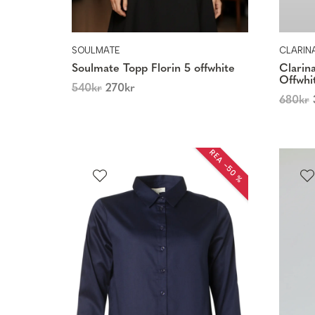
SOULMATE
CLARIN
Soulmate Topp Florin 5 offwhite
Clarin
Offwhi
540
kr
270
kr
680
kr
REA −50 %