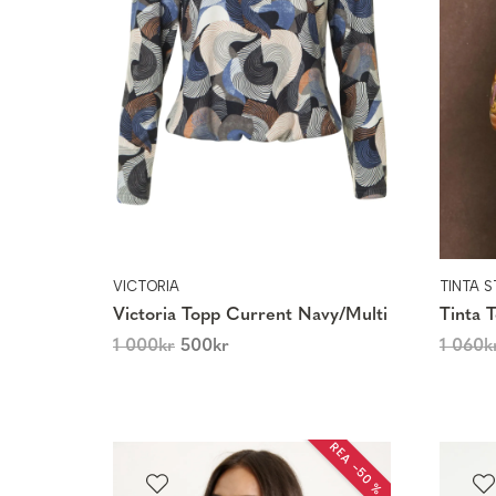
VICTORIA
TINTA 
Victoria Topp Current Navy/Multi
Tinta 
1 000
kr
500
kr
1 060
k
REA −50 %