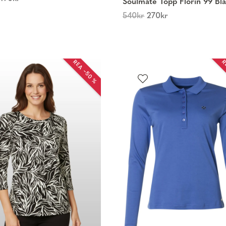
Soulmate Topp Florin 99 Bl
540
kr
270
kr
REA −50 %
R