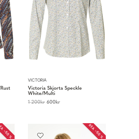
VICTORIA
/Rust
Victoria Skjorta Speckle
White/Multi
1 200
kr
600
kr
EA −50 %
REA −50 %