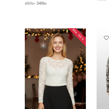
680
kr
340
kr
REA −50 %