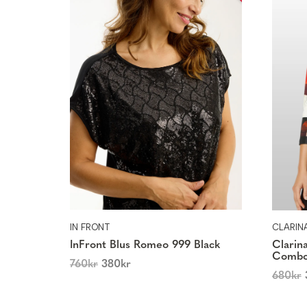
IN FRONT
CLARIN
InFront Blus Romeo 999 Black
Clarin
Comb
760
kr
380
kr
680
kr