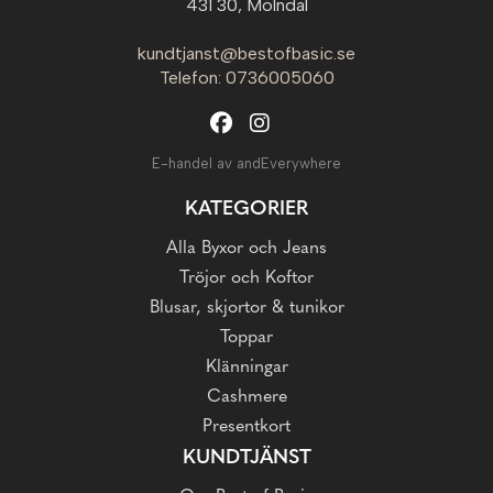
431 30, Mölndal
kundtjanst@bestofbasic.se
Telefon: 0736005060
E-handel av andEverywhere
KATEGORIER
Alla Byxor och Jeans
Tröjor och Koftor
Blusar, skjortor & tunikor
Toppar
Klänningar
Cashmere
Presentkort
KUNDTJÄNST