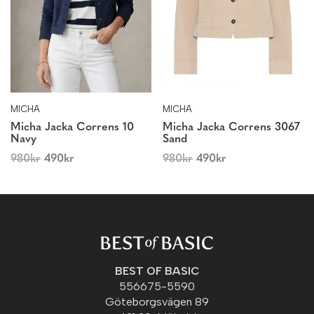
MICHA
MICHA
Micha Jacka Correns 10
Micha Jacka Correns 3067
Navy
Sand
980
kr
490
kr
980
kr
490
kr
BEST OF BASIC
556675-5590
Göteborgsvägen 89