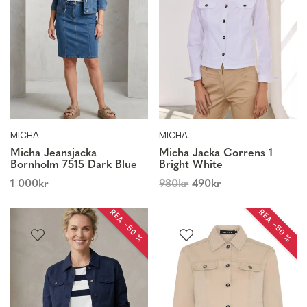
MICHA
MICHA
Micha Jeansjacka
Micha Jacka Correns 1
Bornholm 7515 Dark Blue
Bright White
1 000
kr
980
kr
490
kr
REA −50 %
REA −50 %