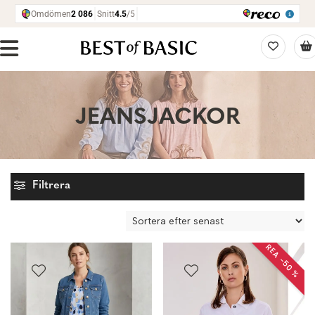
JEANSJACKOR
Filtrera
REA −50 %