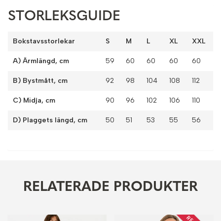
STORLEKSGUIDE
Bokstavsstorlekar
S
M
L
XL
XXL
A) Ärmlängd, cm
59
60
60
60
60
B) Bystmått, cm
92
98
104
108
112
C) Midja, cm
90
96
102
106
110
D) Plaggets längd, cm
50
51
53
55
56
RELATERADE PRODUKTER