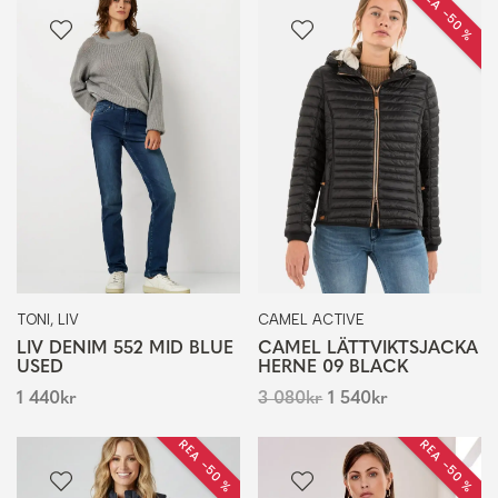
REA −50 %
TONI, LIV
CAMEL ACTIVE
LIV DENIM 552 MID BLUE
CAMEL LÄTTVIKTSJACKA
USED
HERNE 09 BLACK
1 440
kr
3 080
kr
1 540
kr
REA −50 %
REA −50 %