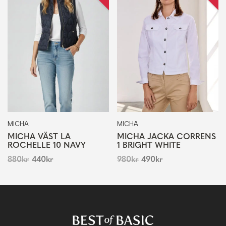
MICHA
MICHA
MICHA VÄST LA
MICHA JACKA CORRENS
ROCHELLE 10 NAVY
1 BRIGHT WHITE
880
kr
440
kr
980
kr
490
kr