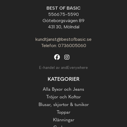
BEST OF BASIC
556675-5590
Göteborgsvägen 89
431 30, Mölndal
kundtjanst@bestofbasic.se
Telefon: 0736005060
E-handel av andEverywhere
KATEGORIER
Alla Byxor och Jeans
Tröjor och Koftor
Blusar, skjortor & tunikor
Toppar
Klänningar