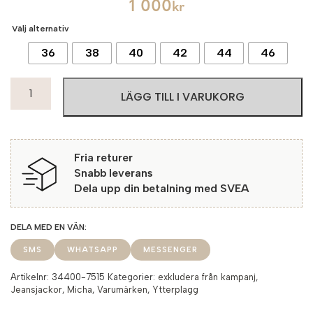
1 000
kr
Välj alternativ
36
38
40
42
44
46
Micha
LÄGG TILL I VARUKORG
Jeansjacka
Bornholm
7515
Dark
Fria returer
Blue
Snabb leverans
mängd
Dela upp din betalning med SVEA
SMS
WHATSAPP
MESSENGER
Artikelnr:
34400-7515
Kategorier:
exkludera från kampanj
,
Jeansjackor
,
Micha
,
Varumärken
,
Ytterplagg