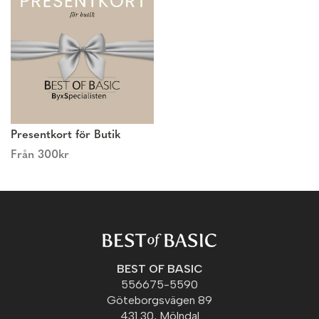
Presentkort för Butik
Från
300
kr
BEST OF BASIC
556675-5590
Göteborgsvägen 89
431 30, Mölndal