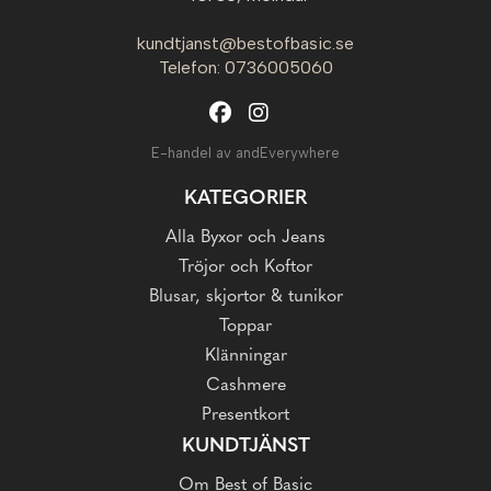
kundtjanst@bestofbasic.se
Telefon: 0736005060
E-handel av andEverywhere
KATEGORIER
Alla Byxor och Jeans
Tröjor och Koftor
Blusar, skjortor & tunikor
Toppar
Klänningar
Cashmere
Presentkort
KUNDTJÄNST
Om Best of Basic