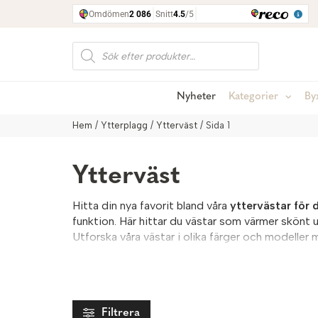
Produktsökning
Nyheter
Kategorier
By
Hem
/
Ytterplagg
/
Ytterväst
/ Sida 1
Ytterväst
Hitta din nya favorit bland våra
yttervästar för
funktion. Här hittar du västar som värmer skönt u
Utforska våra västar i olika färger och modelle
Filtrera