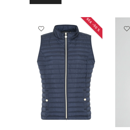
REA −50 %