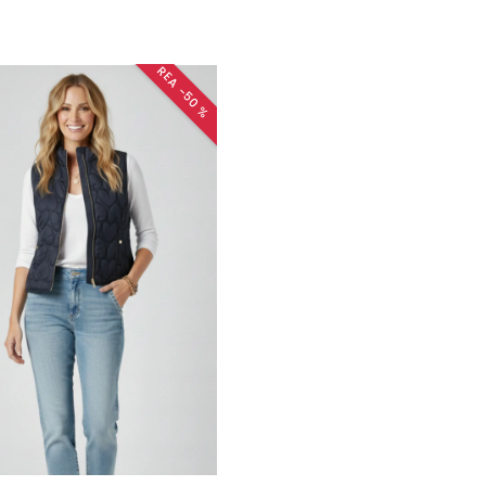
REA −50 %