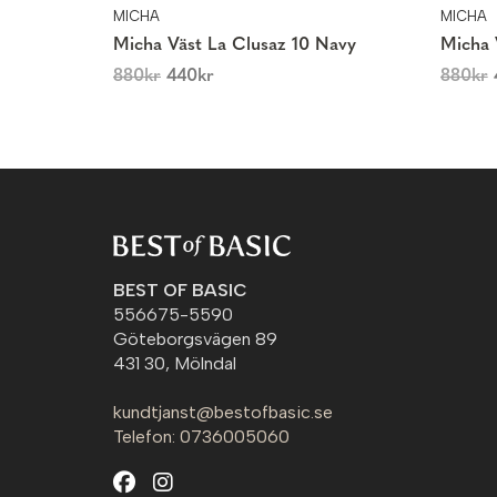
MICHA
MICHA
Micha Väst La Clusaz 10 Navy
Micha 
880
kr
440
kr
880
kr
BEST OF BASIC
556675-5590
Göteborgsvägen 89
431 30, Mölndal
kundtjanst@bestofbasic.se
Telefon: 0736005060