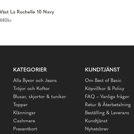
Väst La Rochelle 10 Navy
440
kr
KATEGORIER
KUNDTJÄNST
Alla Byxor och Jeans
Om Best of Basic
Tröjor och Koftor
Köpvillkor & Policy
Blusar, skjortor & tunikor
FAQ – Vanliga frågor
Toppar
Retur & Återbetalning
Klänningar
Beställing & Leverans
Cashmere
Kundtjänst
Presentkort
Nyhetsbrev