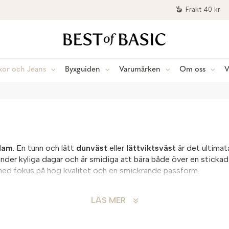
Frakt 40 kr
xor och Jeans
Byxguiden
Varumärken
Om oss
V
 dam
. En tunn och lätt
dunväst
eller
lättviktsväst
är det ultimat
nder kyliga dagar och är smidiga att bära både över en stickad t
r med fokus på hög kvalitet och en smickrande passform.
LÄS MER