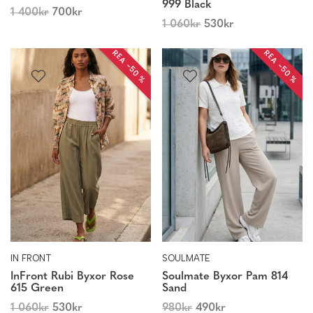
999 Black
1 400
kr
700
kr
1 060
kr
530
kr
REA −50 %
REA −50 %
IN FRONT
SOULMATE
InFront Rubi Byxor Rose
Soulmate Byxor Pam 814
615 Green
Sand
1 060
kr
530
kr
980
kr
490
kr