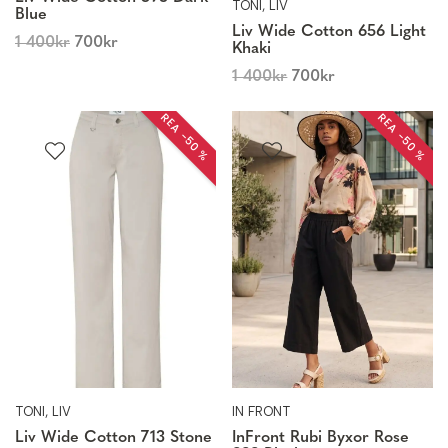
TONI, LIV
Blue
Liv Wide Cotton 656 Light
1 400
kr
700
kr
Khaki
1 400
kr
700
kr
REA −50 %
REA −50 %
TONI, LIV
IN FRONT
Liv Wide Cotton 713 Stone
InFront Rubi Byxor Rose