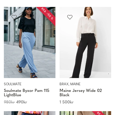
REA −50 %
SOULMATE
BRAX, MAINE
Soulmate Byxor Pam 115
Maine Jersey Wide 02
LightBlue
Black
980
kr
490
kr
1 500
kr