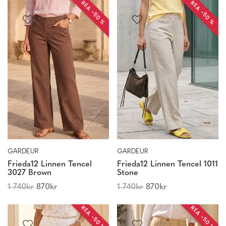
REA −50 %
REA −50 %
GARDEUR
GARDEUR
Frieda12 Linnen Tencel
Frieda12 Linnen Tencel 1011
3027 Brown
Stone
1 740
kr
870
kr
1 740
kr
870
kr
REA −50 %
REA −50 %