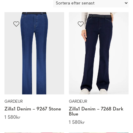
feminin, trendig look.
GARDEUR
GARDEUR
Zilla1 Denim – 9267 Stone
Zilla1 Denim – 7268 Dark
Blue
1 580
kr
1 580
kr