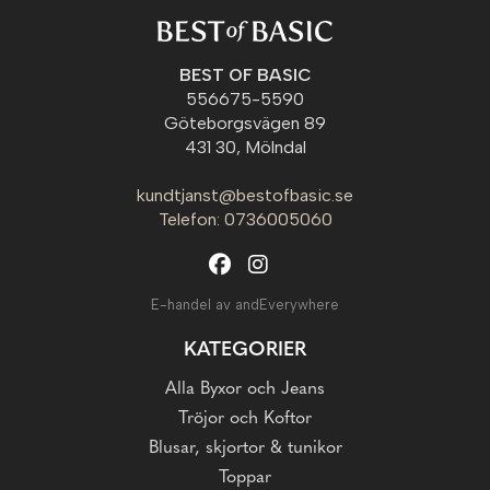
BEST OF BASIC
556675-5590
Göteborgsvägen 89
431 30, Mölndal
kundtjanst@bestofbasic.se
Telefon: 0736005060
E-handel av andEverywhere
KATEGORIER
Alla Byxor och Jeans
Tröjor och Koftor
Blusar, skjortor & tunikor
Toppar