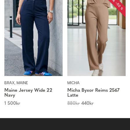
REA −50 %
BRAX, MAINE
MICHA
Maine Jersey Wide 22
Micha Byxor Reims 2567
Navy
Latte
1 500
kr
880
kr
440
kr