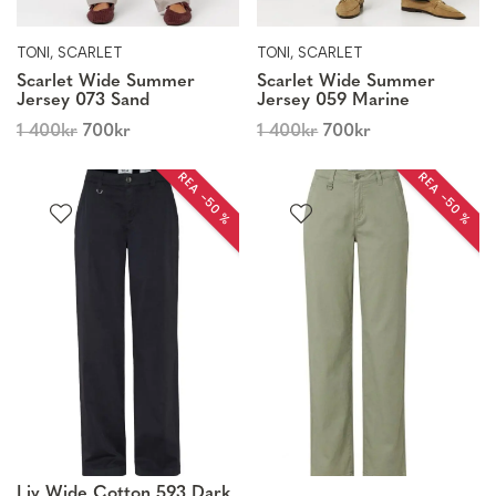
TONI, SCARLET
TONI, SCARLET
Scarlet Wide Summer
Scarlet Wide Summer
Jersey 073 Sand
Jersey 059 Marine
1 400
kr
700
kr
1 400
kr
700
kr
REA −50 %
REA −50 %
Liv Wide Cotton 593 Dark