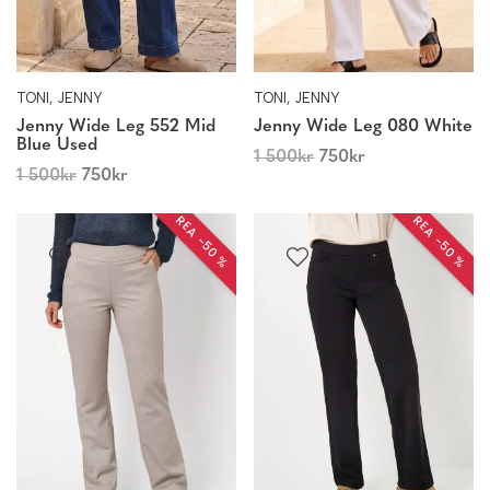
TONI, JENNY
TONI, JENNY
Jenny Wide Leg 552 Mid
Jenny Wide Leg 080 White
Blue Used
1 500
kr
750
kr
1 500
kr
750
kr
REA −50 %
REA −50 %