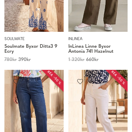
SOULMATE
INLINEA
Soulmate Byxor Ditta3 9
InLinea Linne Byxor
Ecry
Antonia 741 Hazelnut
780
kr
390
kr
1 320
kr
660
kr
REA −50 %
REA −50 %