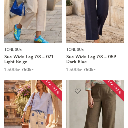
TONI, SUE
TONI, SUE
Sue Wide Leg 7/8 – 071
Sue Wide Leg 7/8 – 059
Light Beige
Dark Blue
1 500
kr
750
kr
1 500
kr
750
kr
REA −50 %
REA −50 %