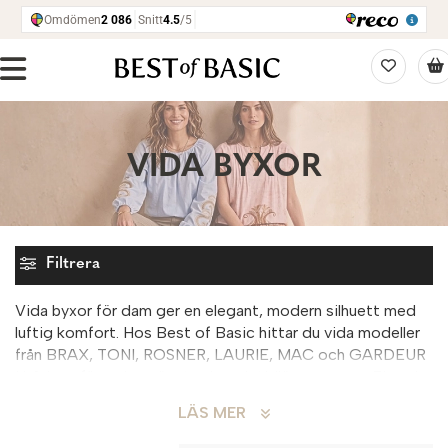
VIDA BYXOR
Filtrera
Vida byxor för dam ger en elegant, modern silhuett med
luftig komfort. Hos Best of Basic hittar du vida modeller
från BRAX, TONI, ROSNER, LAURIE, MAC och GARDEUR
i både enfärgade, mönstrade och tidlösa nyanser. Finns i
material som viskosmix, jersey, ullblandning och denim.
LÄS MER
Vida byxor är lika stilfulla till vardag som till fest och
passar perfekt med blus, stickad tröja eller kavaj för en