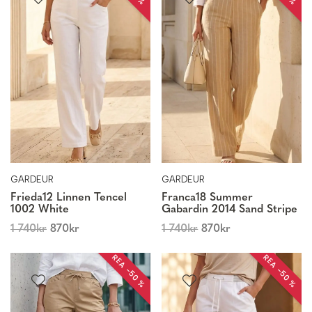
GARDEUR
GARDEUR
Frieda12 Linnen Tencel
Franca18 Summer
1002 White
Gabardin 2014 Sand Stripe
1 740
kr
870
kr
1 740
kr
870
kr
REA −50 %
REA −50 %