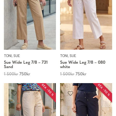
TONI, SUE
TONI, SUE
Sue Wide Leg 7/8 – 731
Sue Wide Leg 7/8 – 080
Sand
white
1 500
kr
750
kr
1 500
kr
750
kr
REA −50 %
REA −50 %