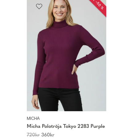
REA −50 %
MICHA
Micha Polotröja Tokyo 2283 Purple
720
kr
360
kr