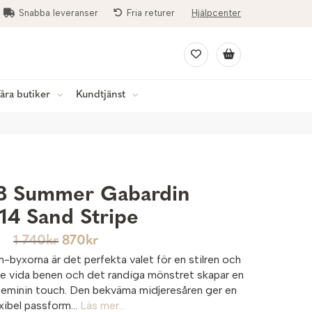
Snabba leveranser
Fria returer
Hjälpcenter
åra butiker
Kundtjänst
8 Summer Gabardin
14 Sand Stripe
1 740
kr
870
kr
byxorna är det perfekta valet för en stilren och
e vida benen och det randiga mönstret skapar en
feminin touch. Den bekväma midjeresåren ger en
exibel passform...
Läs mer...