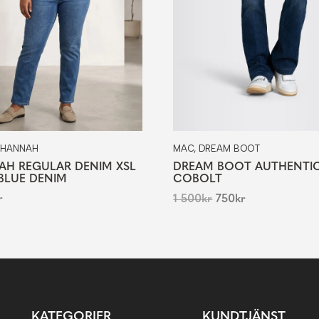
, HANNAH
MAC, DREAM BOOT
H REGULAR DENIM XSL
DREAM BOOT AUTHENTIC
 BLUE DENIM
COBOLT
r
1 500
kr
750
kr
KATEGORIER
KUNDTJÄNST