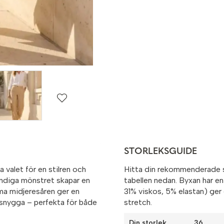
STORLEKSGUIDE
valet för en stilren och
Hitta din rekommenderade 
ndiga mönstret skapar en
tabellen nedan. Byxan har e
ma midjeresåren ger en
31% viskos, 5% elastan) ge
 snygga – perfekta för både
stretch.
Din storlek
36