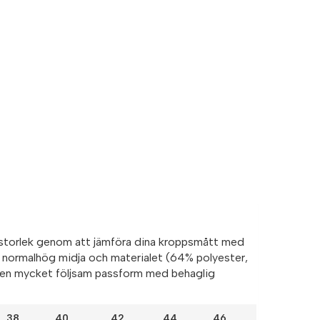
storlek genom att jämföra dina kroppsmått med
n normalhög midja och materialet (64% polyester,
r en mycket följsam passform med behaglig
38
40
42
44
46