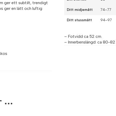
 ger ett subtilt, trendigt
s ger en lätt och luftig
Ditt midjemått
74–77
Ditt stussmått
94–97
– Fotvidd ca 52 cm.
– Innerbenslängd: ca 80-8
skos
r …