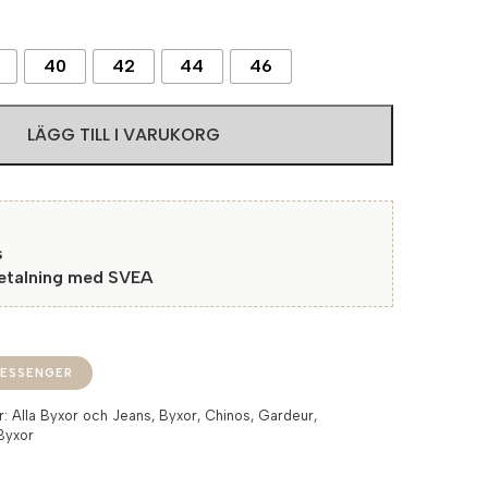
40
42
44
46
LÄGG TILL I VARUKORG
s
betalning med SVEA
ESSENGER
r:
Alla Byxor och Jeans
,
Byxor
,
Chinos
,
Gardeur
,
Byxor