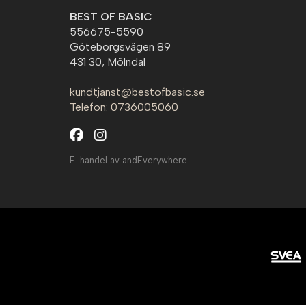
BEST OF BASIC
556675-5590
Göteborgsvägen 89
431 30, Mölndal
kundtjanst@bestofbasic.se
Telefon: 0736005060
E-handel av andEverywhere