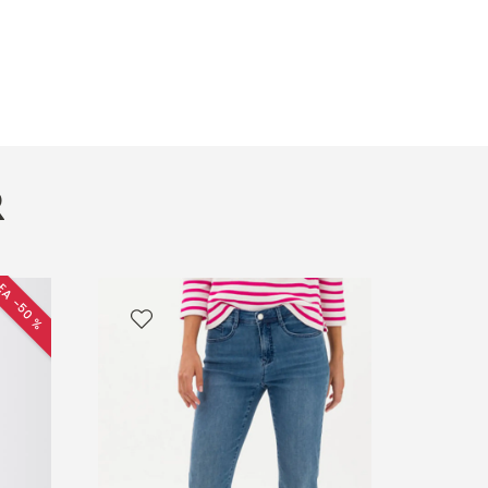
R
EA −50 %