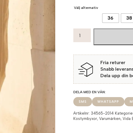
Välj alternativ
36
38
Franca18
Summer
Gabardin
2014
Sand
Fria returer
Stripe
Snabb leveran
mängd
Dela upp din 
SMS
WHATSAPP
M
Artikelnr:
34565-2014
Kategorie
Kostymbyxor
,
Varumärken
,
Vida 