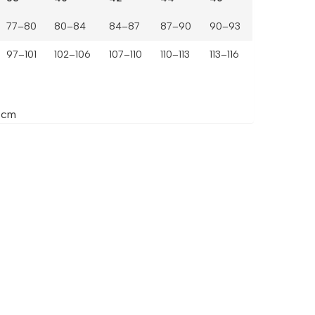
77–80
80–84
84–87
87–90
90–93
97–101
102–106
107–110
110–113
113–116
2 cm