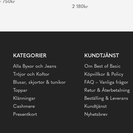
r
750
kr
2 180
kr
KATEGORIER
KUNDTJÄNST
Alla Byxor och Jeans
Om Best of Basic
Tröjor och Koftor
Köpvillkor & Policy
Blusar, skjortor & tunikor
FAQ – Vanliga frågor
Toppar
Retur & Återbetalning
Klänningar
Beställing & Leverans
Cashmere
Kundtjänst
Presentkort
Nyhetsbrev