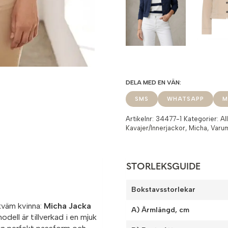
SMS
WHATSAPP
M
Artikelnr:
34477-1
Kategorier:
Al
Kavajer/Innerjackor
,
Micha
,
Varu
STORLEKSGUIDE
Bokstavsstorlekar
ekväm kvinna:
Micha Jacka
A) Ärmlängd, cm
odell är tillverkad i en mjuk