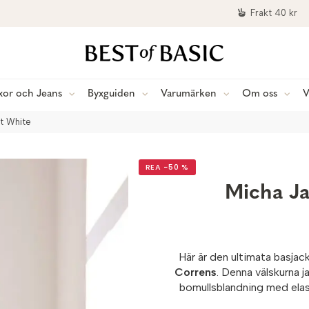
Frakt 40 kr
xor och Jeans
Byxguiden
Varumärken
Om oss
V
ht White
REA −50 %
Micha Ja
Här är den ultimata basjac
Correns
. Denna välskurna j
bomullsblandning med elast