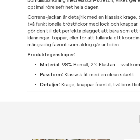
bomullsblandning med elastan-stretch, vilket ger
optimal rörelsefrihet hela dagen.
Correns-jackan är detaljrik med en klassisk krage, 
två funktionella bröstfickor med lock och knappar.
gör den till det perfekta plagget att bära som ett
klänningar, toppar, eller för att fullända ett koordin
mångsidig favorit som aldrig går ur tiden.
Produktegenskaper:
Material:
98% Bomull, 2% Elastan – sval kom
Passform:
Klassisk fit med en clean siluett.
Detaljer:
Krage, knappar framtill, två bröstfi