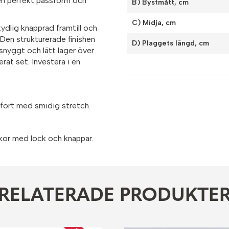
 en perfekt passform och
B) Bystmått, cm
C) Midja, cm
tydlig knapprad framtill och
 Den strukturerade finishen
D) Plaggets längd, cm
 snyggt och lätt lager över
erat set. Investera i en
fort med smidig stretch.
ckor med lock och knappar.
RELATERADE PRODUKTE