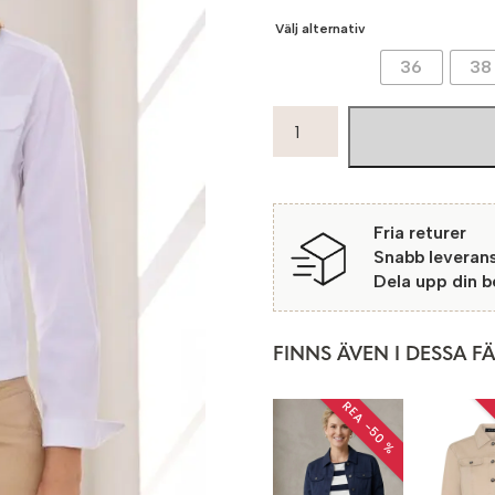
Välj alternativ
36
38
Micha
Jacka
Correns
1
Bright
Fria returer
White
Snabb leveran
mängd
Dela upp din 
FINNS ÄVEN I DESSA F
REA −50 %