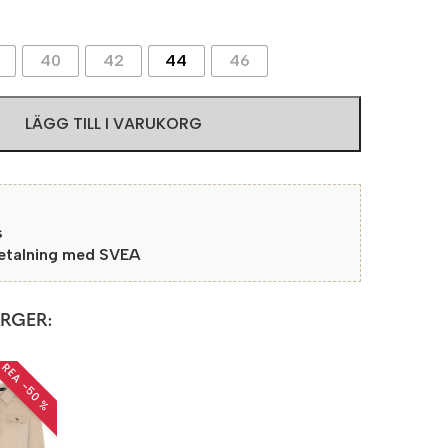
40
42
44
46
LÄGG TILL I VARUKORG
s
betalning med SVEA
ÄRGER:
REA −50 %