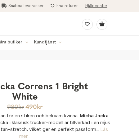
Snabba leveranser
Fria returer
Hjälpcenter
åra butiker
Kundtjänst
cka Correns 1 Bright
White
980
kr
490
kr
kan för en stilren och bekväm kvinna:
Micha Jacka
acka i klassisk trucker-modell är tillverkad i en mjuk
an-stretch, vilket ger en perfekt passform...
Läs
mer...