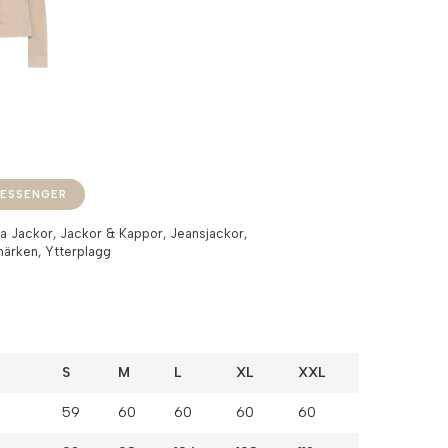
ESSENGER
la Jackor
,
Jackor & Kappor
,
Jeansjackor
,
märken
,
Ytterplagg
S
M
L
XL
XXL
59
60
60
60
60