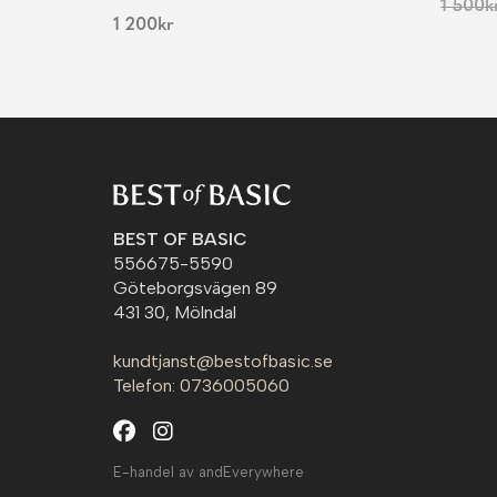
1 500
k
1 200
kr
BEST OF BASIC
556675-5590
Göteborgsvägen 89
431 30, Mölndal
kundtjanst@bestofbasic.se
Telefon: 0736005060
E-handel av andEverywhere