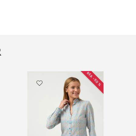
R
REA −50 %