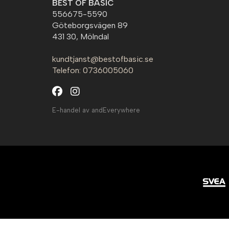
BEST OF BASIC
556675-5590
Göteborgsvägen 89
431 30, Mölndal
kundtjanst@bestofbasic.se
Telefon: 0736005060
E-handel av andEverywhere