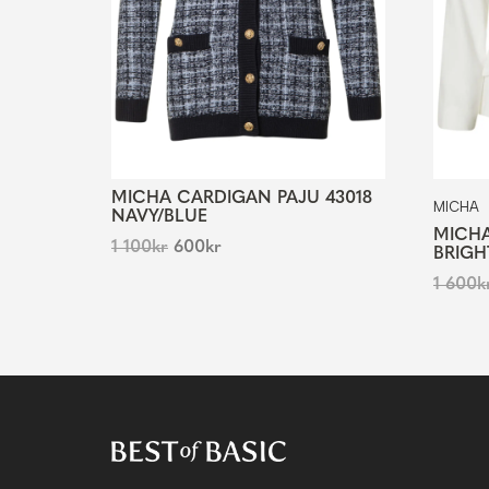
MICHA CARDIGAN PAJU 43018
MICHA
NAVY/BLUE
MICHA
1 100
kr
600
kr
BRIGH
1 600
k