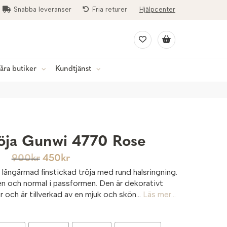
Snabba leveranser
Fria returer
Hjälpcenter
åra butiker
Kundtjänst
öja Gunwi 4770 Rose
900
kr
450
kr
 långärmad finstickad tröja med rund halsringning.
gen och normal i passformen. Den är dekorativt
och är tillverkad av en mjuk och skön...
Läs mer...