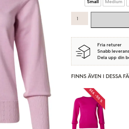
Small
Medium
Micha
Tröja
Gunwi
4770
Rose
Fria returer
mängd
Snabb leveran
Dela upp din 
FINNS ÄVEN I DESSA F
REA −50 %