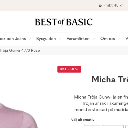
Frakt 40 kr
xor och Jeans
Byxguiden
Varumärken
Om oss
V
Tröja Gunwi 4770 Rose
REA −50 %
Micha Tr
Micha Tröja Gunwi är en fin
Tröjan är rak i skärnin
mönsterstickad på muddar 
Välj alternativ