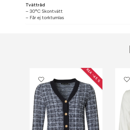
Tvättråd
– 30°C Skontvätt
– Får ej torktumlas
REA −45 %