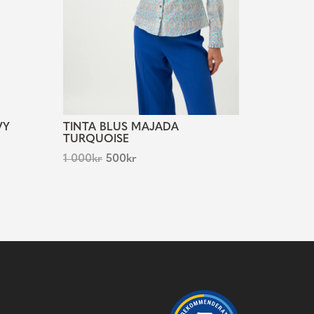
VY
TINTA BLUS MAJADA
TURQUOISE
1 000
kr
500
kr