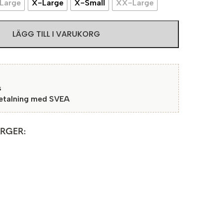
Large
X-Large
X-Small
XX-Large
LÄGG TILL I VARUKORG
s
betalning med SVEA
ÄRGER: