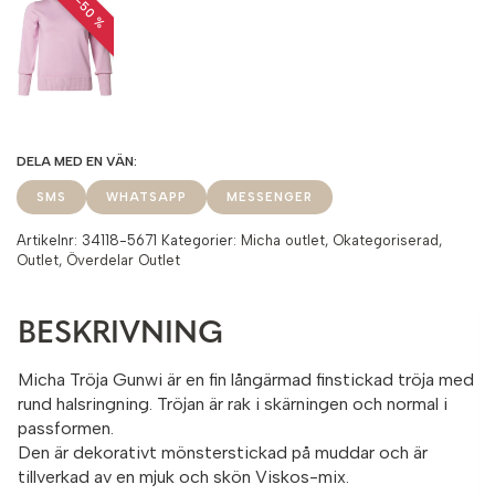
REA −50 %
SMS
WHATSAPP
MESSENGER
Artikelnr:
34118-5671
Kategorier:
Micha outlet
,
Okategoriserad
,
Outlet
,
Överdelar Outlet
BESKRIVNING
Micha Tröja Gunwi är en fin långärmad finstickad tröja med
rund halsringning. Tröjan är rak i skärningen och normal i
passformen.
Den är dekorativt mönsterstickad på muddar och är
tillverkad av en mjuk och skön Viskos-mix.