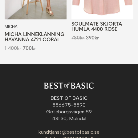
SOULMATE SKJORTA
MICHA
HUMLA 4400 ROSE
MICHA LINNEKLÄNNING
780
kr
390
kr
HAVANNA 4721 CORAL
1 400
kr
700
kr
BEST OF BASIC
556675-5590
Göteborgsvägen 89
431 30, Mölndal
kundtjanst@bestofbasic.se