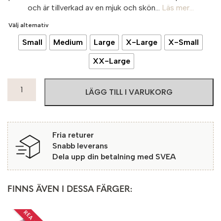
och är tillverkad av en mjuk och skön...
Läs mer...
Välj alternativ
Small
Medium
Large
X-Large
X-Small
XX-Large
Micha
LÄGG TILL I VARUKORG
Tröja
Gunwi
5671
Pink
Fria returer
mängd
Snabb leverans
Dela upp din betalning med SVEA
FINNS ÄVEN I DESSA FÄRGER: