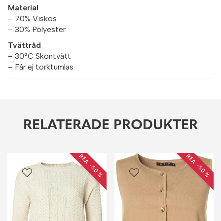
Material
– 70% Viskos
– 30% Polyester
Tvättråd
– 30°C Skontvätt
– Får ej torktumlas
RELATERADE PRODUKTER
REA −50 %
REA −50 %