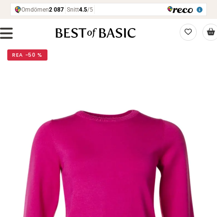
REA −50 %