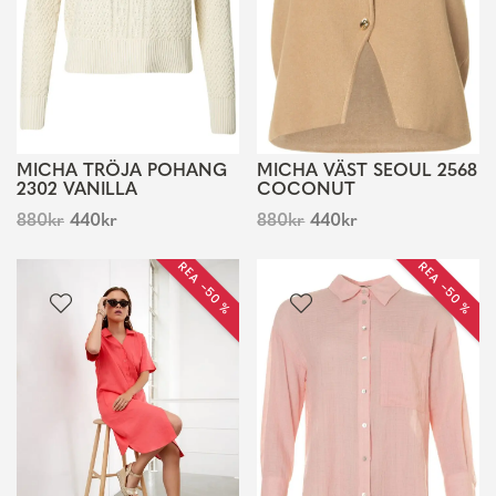
MICHA TRÖJA POHANG
MICHA VÄST SEOUL 2568
2302 VANILLA
COCONUT
880
kr
440
kr
880
kr
440
kr
REA −50 %
REA −50 %