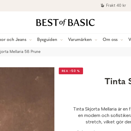
Frakt 40 kr
xor och Jeans
Byxguiden
Varumärken
Om oss
V
kjorta Mellaria 58 Prune
REA −50 %
Tinta 
Tinta Skjorta Mellaria är e
en modern och sofistiker
stretch, vilket gör de