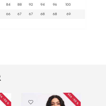
84
88
92
94
96 100
66
67
67
68
68 69
R
EA −50 %
REA −50 %