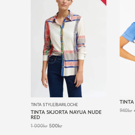
TINTA
TINTA STYLE/BARILOCHE
940
kr
TINTA SKJORTA NAYUA NUDE
RED
1 000
kr
500
kr