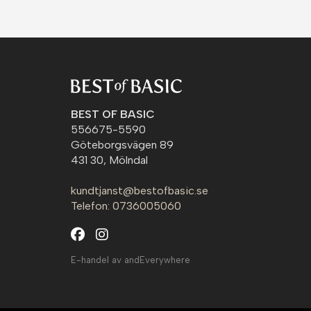
BEST OF BASIC
556675-5590
Göteborgsvägen 89
431 30, Mölndal
kundtjanst@bestofbasic.se
Telefon: 0736005060
E-handel av andEverywhere