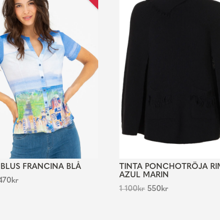
 BLUS FRANCINA BLÅ
TINTA PONCHOTRÖJA RI
AZUL MARIN
470
kr
1 100
kr
550
kr