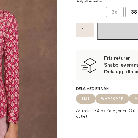
Välj alternativ
36
38
Tinta
Skjorta
Mellaria
58
Prune
Fria returer
mängd
Snabb leveran
Dela upp din 
SMS
WHATSAPP
M
Artikelnr:
34157
Kategorier:
Outl
outlet