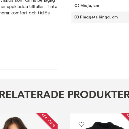
g viskos som känns behaglig
C) Midja, cm
er uppklädda tillfällen. Tinta
nerar komfort och tidlös
D) Plaggets längd, cm
RELATERADE PRODUKTE
REA −50 %
R