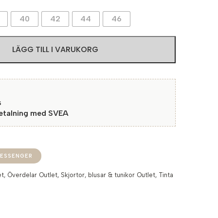
40
42
44
46
LÄGG TILL I VARUKORG
s
betalning med SVEA
ESSENGER
et
,
Överdelar Outlet
,
Skjortor, blusar & tunikor Outlet
,
Tinta