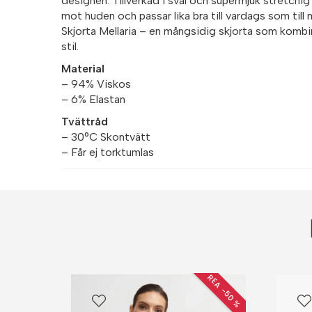
designen. Tillverkad i sval och supermjuk stretchi
mot huden och passar lika bra till vardags som till m
Skjorta Mellaria – en mångsidig skjorta som kombi
stil.
Material
– 94% Viskos
– 6% Elastan
Tvättråd
– 30°C Skontvätt
– Får ej torktumlas
REA −50 %