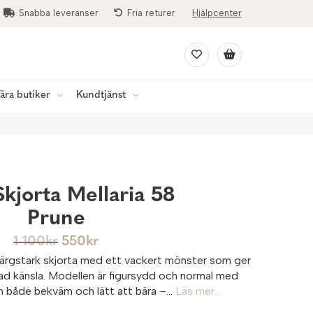
Snabba leveranser
Fria returer
Hjälpcenter
åra butiker
Kundtjänst
Skjorta Mellaria 58
Prune
1 100
kr
550
kr
n färgstark skjorta med ett vackert mönster som ger
ad känsla. Modellen är figursydd och normal med
n både bekväm och lätt att bära –...
Läs mer...