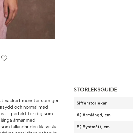
STORLEKSGUIDE
 ett vackert mönster som ger
Sifferstorlekar
igursydd och normal med
ära – perfekt för dig som
A) Ärmlängd, cm
r långa ärmar med
som fulländar den klassiska
B) Bystmått, cm