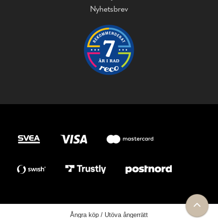
Nyhetsbrev
Ångra köp / Utöva ångerrätt