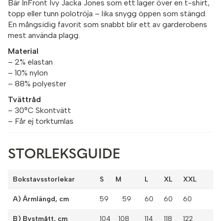
Bär InFront Ivy Jacka Jones som ett lager över en t-shirt,
topp eller tunn polotröja – lika snygg öppen som stängd.
En mångsidig favorit som snabbt blir ett av garderobens
mest använda plagg.
Material
– 2% elastan
– 10% nylon
– 88% polyester
Tvättråd
– 30°C Skontvätt
– Får ej torktumlas
STORLEKSGUIDE
Bokstavsstorlekar
S M
L
XL
XXL
A) Ärmlängd, cm
59 59
60
60
60
B) Bystmått, cm
104 108
114
118
122