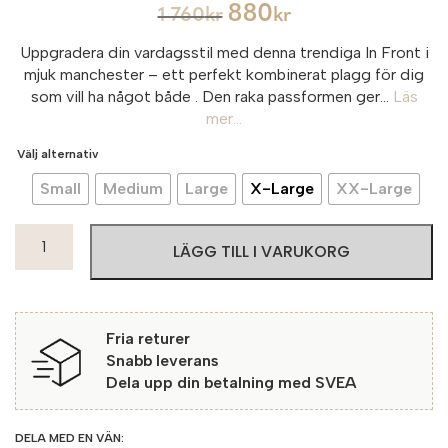
880
1 760
kr
kr
Uppgradera din vardagsstil med denna trendiga In Front
i
mjuk manchester – ett perfekt kombinerat plagg för dig
som vill ha något både
. Den raka passformen ger...
Läs
mer...
Välj alternativ
Small
Medium
Large
X-Large
XX-Large
InFront
LÄGG TILL I VARUKORG
Ivy
Jacka
Jones
370
Fria returer
Burgundy
Snabb leverans
mängd
Dela upp din betalning med SVEA