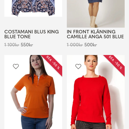
COSTAMANI BLUS KING
IN FRONT KLÄNNING
BLUE TONE
CAMILLE ANGA 501 BLUE
1 100
kr
550
kr
1 000
kr
500
kr
REA −50 %
REA −50 %