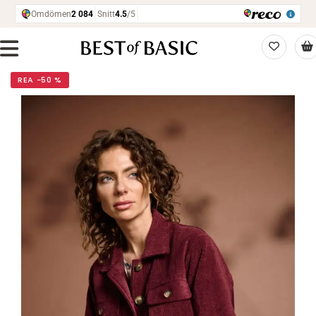
REA −50 %