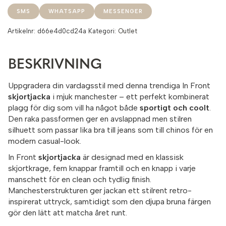
SMS
WHATSAPP
MESSENGER
Artikelnr:
d66e4d0cd24a
Kategori:
Outlet
BESKRIVNING
Uppgradera din vardagsstil med denna trendiga In Front
skjortjacka
i mjuk manchester – ett perfekt kombinerat
plagg för dig som vill ha något både
sportigt och coolt
.
Den raka passformen ger en avslappnad men stilren
silhuett som passar lika bra till jeans som till chinos för en
modern casual-look.
In Front
skjortjacka
är designad med en klassisk
skjortkrage, fem knappar framtill och en knapp i varje
manschett för en clean och tydlig finish.
Manchesterstrukturen ger jackan ett stilrent retro-
inspirerat uttryck, samtidigt som den djupa bruna färgen
gör den lätt att matcha året runt.