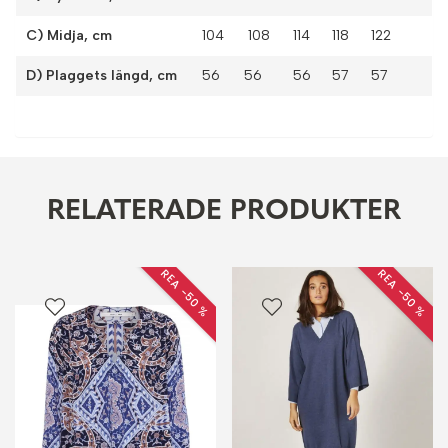
C) Midja, cm
104 108
114
118
122
D) Plaggets längd, cm
56 56
56
57
57
RELATERADE PRODUKTER
REA −50 %
REA −50 %