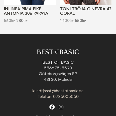
INLINEA PIMA PIKÉ
TONI TRÖJA GINEVRA 42
ANTONIA 306 PAPAYA
CORAL
560
kr
280
kr
1 100
kr
550
kr
BEST OF BASIC
556675-5590
Göteborgsvägen 89
431 30, Mölndal
kundtjanst@bestofbasic.se
Telefon: 0736005060