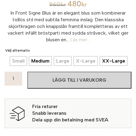
480
960
kr
kr
In Front Signe Blus är en elegant blus som kombinerar
tidlös stil med subtila feminina inslag. Den klassiska
skjortkragen och knappslån framtill kompletteras av ett
vackert infällt bröstparti med sydda stråveck, vilket ger
blusen en...
Läs mer...
Välj alternativ
Small
Medium
Large
X-Large
XX-Large
In
LÄGG TILL I VARUKORG
Front
Signe
Blus
Cloud
Fria returer
020
Snabb leverans
Offwhite
Dela upp din betalning med SVEA
mängd