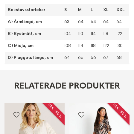
Bokstavsstorlekar
S
M
L
XL
XXL
A) Ärmlängd, cm
63
64
64
64
64
B) Bystmått, cm
104
110
114
118
122
C) Midja, cm
108
114
118
122
130
D) Plaggets längd, cm
64
65
66
67
68
RELATERADE PRODUKTER
REA −50 %
REA −50 %