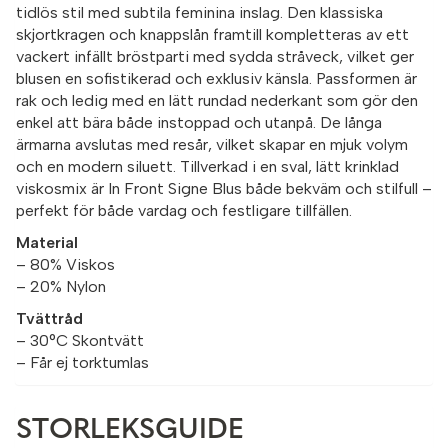
tidlös stil med subtila feminina inslag. Den klassiska
skjortkragen och knappslån framtill kompletteras av ett
vackert infällt bröstparti med sydda stråveck, vilket ger
blusen en sofistikerad och exklusiv känsla. Passformen är
rak och ledig med en lätt rundad nederkant som gör den
enkel att bära både instoppad och utanpå. De långa
ärmarna avslutas med resår, vilket skapar en mjuk volym
och en modern siluett. Tillverkad i en sval, lätt krinklad
viskosmix är In Front Signe Blus både bekväm och stilfull –
perfekt för både vardag och festligare tillfällen.
Material
– 80% Viskos
– 20% Nylon
Tvättråd
– 30°C Skontvätt
– Får ej torktumlas
STORLEKSGUIDE