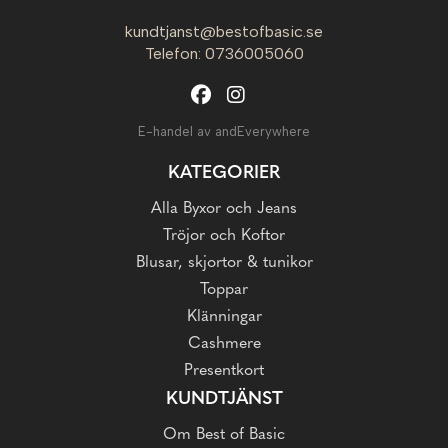
kundtjanst@bestofbasic.se
Telefon: 0736005060
E-handel av andEverywhere
KATEGORIER
Alla Byxor och Jeans
Tröjor och Koftor
Blusar, skjortor & tunikor
Toppar
Klänningar
Cashmere
Presentkort
KUNDTJÄNST
Om Best of Basic