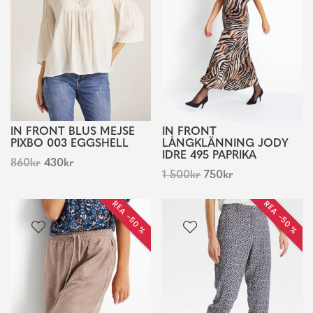
IN FRONT BLUS MEJSE
IN FRONT
PIXBO 003 EGGSHELL
LÅNGKLÄNNING JODY
IDRE 495 PAPRIKA
860
kr
430
kr
1 500
kr
750
kr
REA −50 %
REA −50 %