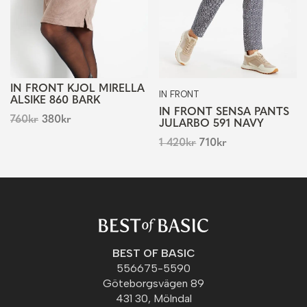
IN FRONT KJOL MIRELLA
IN FRONT
ALSIKE 860 BARK
IN FRONT SENSA PANTS
760
kr
380
kr
JULARBO 591 NAVY
1 420
kr
710
kr
BEST OF BASIC
556675-5590
Göteborgsvägen 89
431 30, Mölndal