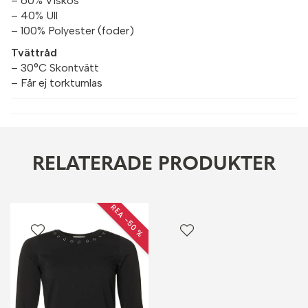
– 60% Viskos
– 40% Ull
– 100% Polyester (foder)
Tvättråd
– 30°C Skontvätt
– Får ej torktumlas
RELATERADE PRODUKTER
REA −50 %