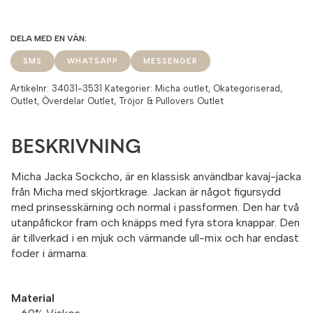
SMS
WHATSAPP
MESSENGER
Artikelnr:
34031-3531
Kategorier:
Micha outlet
,
Okategoriserad
,
Outlet
,
Överdelar Outlet
,
Tröjor & Pullovers Outlet
BESKRIVNING
Micha Jacka Sockcho, är en klassisk användbar kavaj-jacka
från Micha med skjortkrage. Jackan är något figursydd
med prinsesskärning och normal i passformen. Den har två
utanpåfickor fram och knäpps med fyra stora knappar. Den
är tillverkad i en mjuk och värmande ull-mix och har endast
foder i ärmarna.
Material