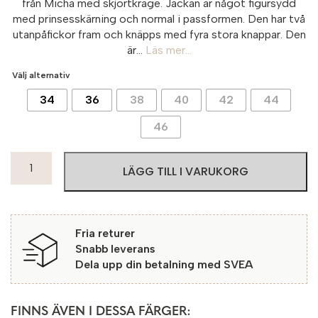
från Micha med skjortkrage. Jackan är något figursydd
med prinsesskärning och normal i passformen. Den har två
utanpåfickor fram och knäpps med fyra stora knappar. Den
är...
Läs mer...
Välj alternativ
34
36
38
40
42
44
46
Micha
LÄGG TILL I VARUKORG
Jacka
Sockcho
3531
Olive
Fria returer
Night
Snabb leverans
mängd
Dela upp din betalning med SVEA
FINNS ÄVEN I DESSA FÄRGER: