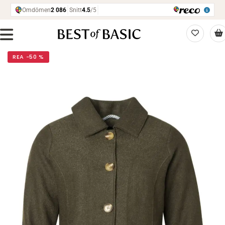
REA −50 %