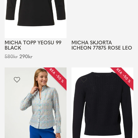
MICHA TOPP YEOSU 99
MICHA SKJORTA
BLACK
ICHEON 77875 ROSE LEO
580
kr
290
kr
REA −50 %
REA −50 %