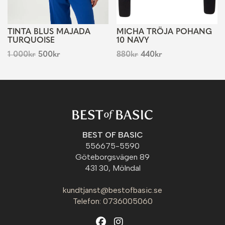
TINTA BLUS MAJADA
MICHA TRÖJA POHANG
TURQUOISE
10 NAVY
1 000
kr
500
kr
880
kr
440
kr
BEST OF BASIC
556675-5590
Göteborgsvägen 89
431 30, Mölndal
kundtjanst@bestofbasic.se
Telefon: 0736005060