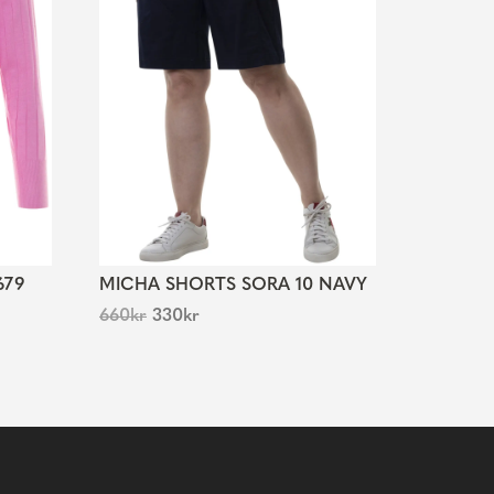
679
MICHA SHORTS SORA 10 NAVY
660
kr
330
kr