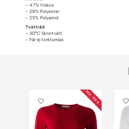
– 47% Viskos
– 28% Polyester
– 25% Polyamid
Tvättråd
– 30°C Skontvätt
– Får ej torktumlas
REA −50 %