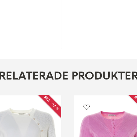
RELATERADE PRODUKTE
REA −50 %
R