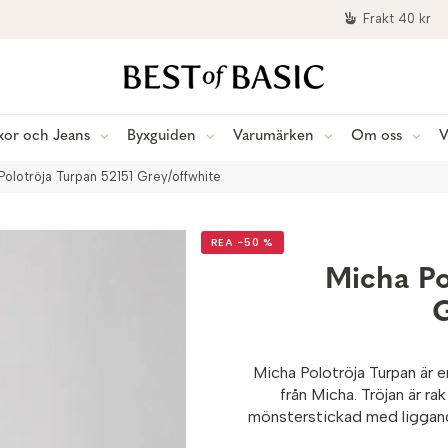
Frakt 40 kr
xor och Jeans
Byxguiden
Varumärken
Om oss
V
Polotröja Turpan 52151 Grey/offwhite
REA −50 %
Micha Po
G
Micha Polotröja Turpan är 
från Micha. Tröjan är ra
mönsterstickad med liggande