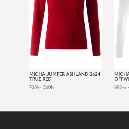
MICHA JUMPER ASHLAND 2624
MICHA
TRUE RED
OFFW
720
kr
360
kr
880
kr