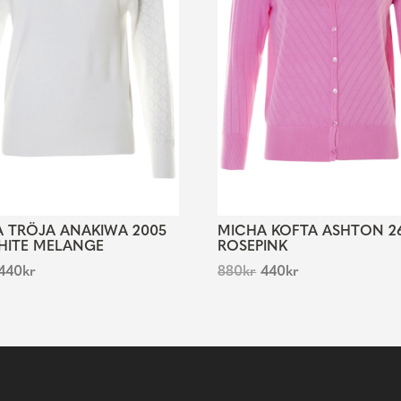
 TRÖJA ANAKIWA 2005
MICHA KOFTA ASHTON 2
HITE MELANGE
ROSEPINK
440
kr
880
kr
440
kr