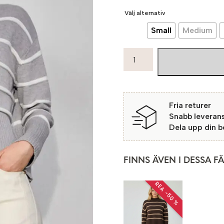
Välj alternativ
Small
Medium
Micha
Polotröja
Turpan
52151
Grey/offwhite
Fria returer
mängd
Snabb leveran
Dela upp din 
FINNS ÄVEN I DESSA F
REA −50 %