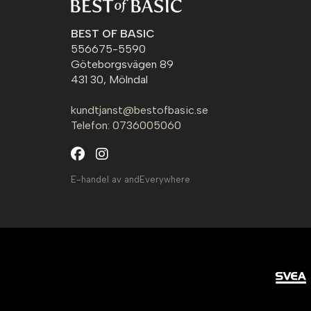
BEST OF BASIC
556675-5590
Göteborgsvägen 89
431 30, Mölndal
kundtjanst@bestofbasic.se
Telefon: 0736005060
E-handel av andEverywhere