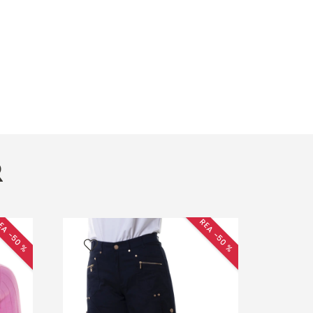
R
EA −50 %
REA −50 %