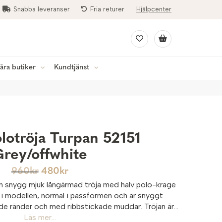
Snabba leveranser
Fria returer
Hjälpcenter
åra butiker
Kundtjänst
lotröja Turpan 52151
rey/offwhite
960
kr
480
kr
en snygg mjuk långärmad tröja med halv polo-krage
k i modellen, normal i passformen och är snyggt
 ränder och med ribbstickade muddar. Tröjan är...
Läs mer...