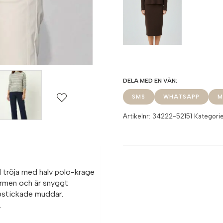
SMS
WHATSAPP
M
Artikelnr:
34222-52151
Kategori
 tröja med halv polo-krage
formen och är snyggt
bstickade muddar.
.