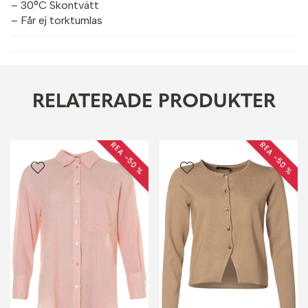
– 30°C Skontvätt
– Får ej torktumlas
RELATERADE PRODUKTER
REA −50 %
REA −50 %