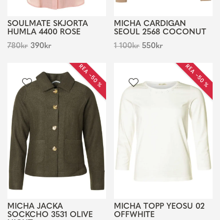
SOULMATE SKJORTA
MICHA CARDIGAN
HUMLA 4400 ROSE
SEOUL 2568 COCONUT
780
kr
390
kr
1 100
kr
550
kr
REA −50 %
REA −50 %
MICHA JACKA
MICHA TOPP YEOSU 02
SOCKCHO 3531 OLIVE
OFFWHITE