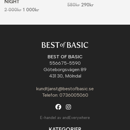
NIGHT
580
kr
290
kr
2 000
kr
1 000
kr
BEST OF BASIC
556675-5590
Göteborgsvägen 89
431 30, Mölndal
kundtjanst@bestofbasic.se
Telefon: 0736005060
E-handel av andEverywhere
KATEGORIER