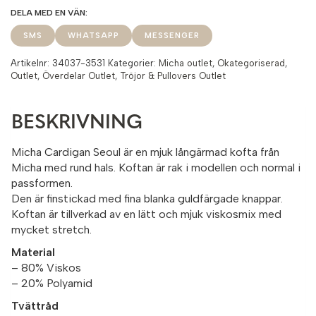
SMS
WHATSAPP
MESSENGER
Artikelnr:
34037-3531
Kategorier:
Micha outlet
,
Okategoriserad
,
Outlet
,
Överdelar Outlet
,
Tröjor & Pullovers Outlet
BESKRIVNING
Micha Cardigan Seoul är en mjuk långärmad kofta från
Micha med rund hals. Koftan är rak i modellen och normal i
passformen.
Den är finstickad med fina blanka guldfärgade knappar.
Koftan är tillverkad av en lätt och mjuk viskosmix med
mycket stretch.
Material
– 80% Viskos
– 20% Polyamid
Tvättråd