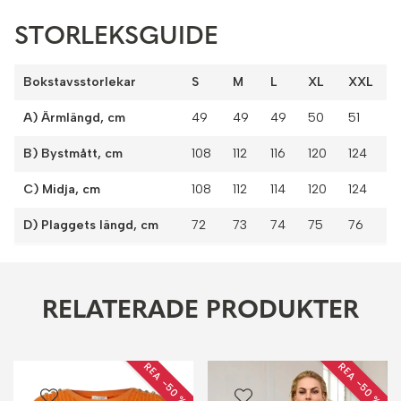
STORLEKSGUIDE
Bokstavsstorlekar
S
M
L
XL
XXL
A) Ärmlängd, cm
49
49
49
50
51
B) Bystmått, cm
108
112
116
120
124
C) Midja, cm
108
112
114
120
124
D) Plaggets längd, cm
72
73
74
75
76
RELATERADE PRODUKTER
REA −50 %
REA −50 %