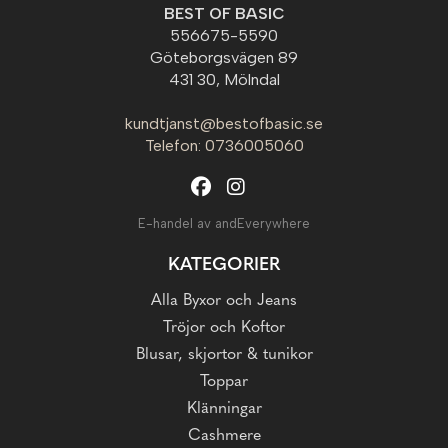
BEST OF BASIC
556675-5590
Göteborgsvägen 89
431 30, Mölndal
kundtjanst@bestofbasic.se
Telefon: 0736005060
E-handel av andEverywhere
KATEGORIER
Alla Byxor och Jeans
Tröjor och Koftor
Blusar, skjortor & tunikor
Toppar
Klänningar
Cashmere