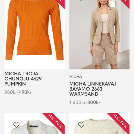
MICHA TRÖJA
MICHA
CHUNGJU 4629
PUMPKIN
MICHA LINNEKAVAJ
BAYAMO 2663
980
kr
490
kr
WARMSAND
1 600
kr
800
kr
REA −50 %
REA −50 %