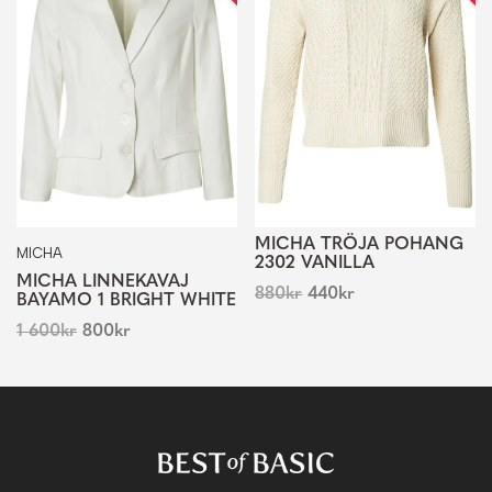
MICHA TRÖJA POHANG
MICHA
2302 VANILLA
MICHA LINNEKAVAJ
880
kr
440
kr
BAYAMO 1 BRIGHT WHITE
1 600
kr
800
kr