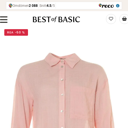
REA −50 %