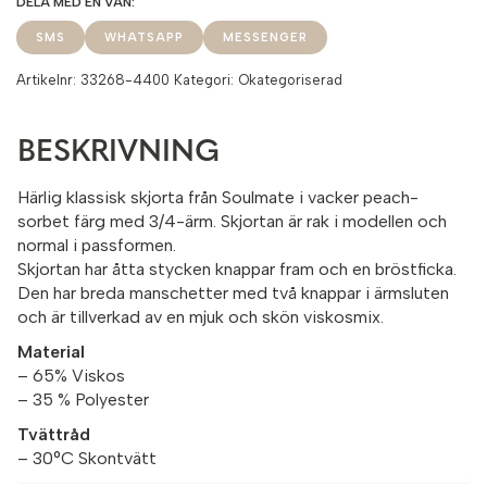
SMS
WHATSAPP
MESSENGER
Artikelnr:
33268-4400
Kategori:
Okategoriserad
BESKRIVNING
Härlig klassisk skjorta från Soulmate i vacker peach-
sorbet färg med 3/4-ärm. Skjortan är rak i modellen och
normal i passformen.
Skjortan har åtta stycken knappar fram och en bröstficka.
Den har breda manschetter med två knappar i ärmsluten
och är tillverkad av en mjuk och skön viskosmix.
Material
– 65% Viskos
– 35 % Polyester
Tvättråd
– 30°C Skontvätt