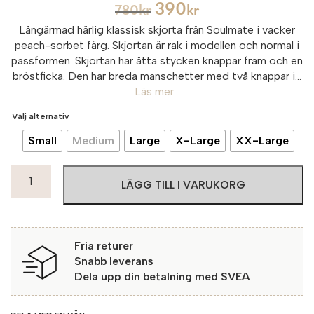
390
780
kr
kr
Långärmad härlig klassisk skjorta från Soulmate i vacker
peach-sorbet färg. Skjortan är rak i modellen och normal i
passformen. Skjortan har åtta stycken knappar fram och en
bröstficka. Den har breda manschetter med två knappar i...
Läs mer...
Välj alternativ
Small
Medium
Large
X-Large
XX-Large
Soulmate
LÄGG TILL I VARUKORG
Skjorta
Humla
4400
Rose
Fria returer
mängd
Snabb leverans
Dela upp din betalning med SVEA