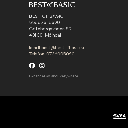
BEST OF BASIC
556675-5590
Göteborgsvägen 89
431 30, Mölndal
kundtjanst@bestofbasic.se
Telefon: 0736005060
E-handel av andEverywhere