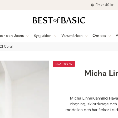
Frakt 40 kr
xor och Jeans
Byxguiden
Varumärken
Om oss
V
21 Coral
REA −50 %
Micha Li
Micha LinneKlänning Havan
ringning, skjortkrage och 
modellen och har fickor i sid