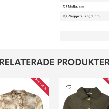
C) Midja, cm
D) Plaggets längd, cm
RELATERADE PRODUKTE
REA −50 %
R