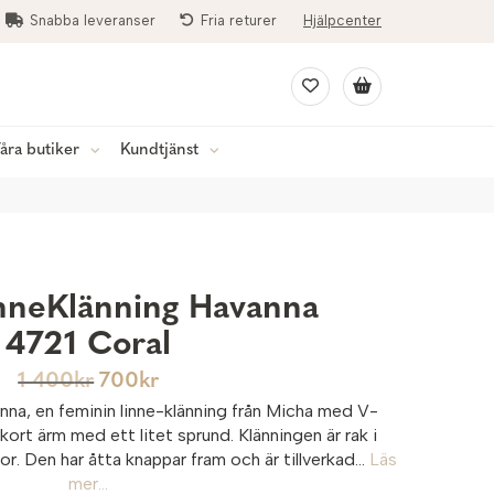
Snabba leveranser
Fria returer
Hjälpcenter
åra butiker
Kundtjänst
nneKlänning Havanna
4721 Coral
1 400
kr
700
kr
na, en feminin linne-klänning från Micha med V-
kort ärm med ett litet sprund. Klänningen är rak i
or. Den har åtta knappar fram och är tillverkad...
Läs
mer...