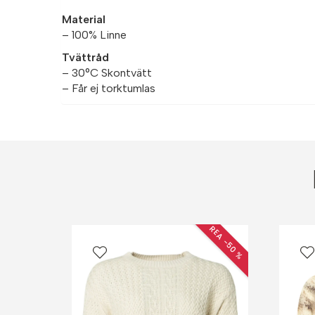
Material
– 100% Linne
Tvättråd
– 30°C Skontvätt
– Får ej torktumlas
REA −50 %