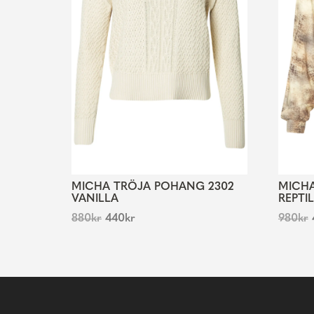
MICHA TRÖJA POHANG 2302
MICHA
VANILLA
REPTIL
880
kr
440
kr
980
kr