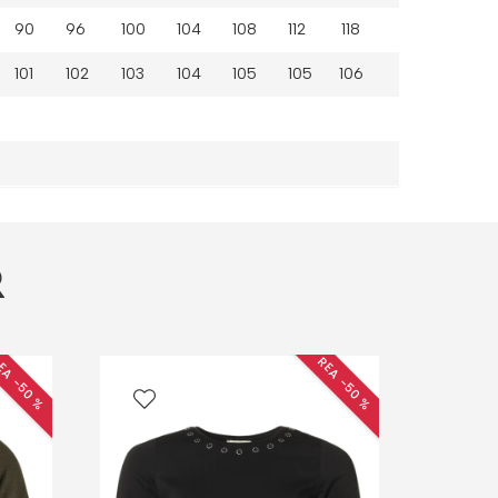
90
96
100
104
108
112 118
101
102
103
104
105
105 106
R
EA −50 %
REA −50 %