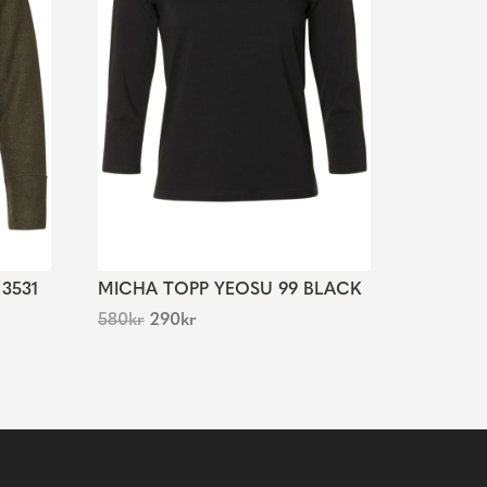
3531
MICHA TOPP YEOSU 99 BLACK
580
kr
290
kr