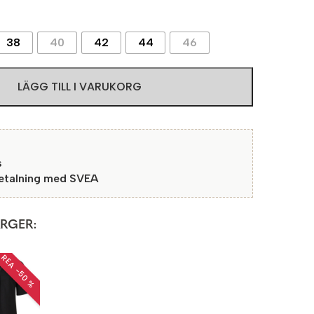
38
40
42
44
46
LÄGG TILL I VARUKORG
s
betalning med SVEA
ÄRGER:
REA −50 %