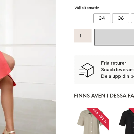
Välj alternativ
34
36
Micha
LinneKlänning
Havanna
4721
Coral
Fria returer
mängd
Snabb leveran
Dela upp din 
FINNS ÄVEN I DESSA F
REA −50 %