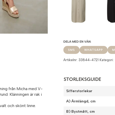
SMS
WHATSAPP
M
Artikelnr:
33844-4721
Kategori:
STORLEKSGUIDE
nning från Micha med V-
Sifferstorlekar
und. Klänningen är rak i
A) Ärmlängd, cm
valt och skönt linne.
B) Bystmått, cm