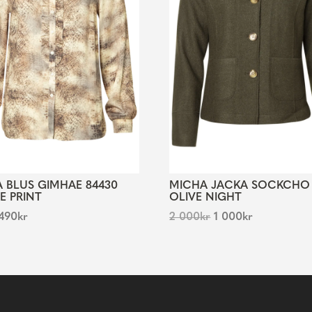
 BLUS GIMHAE 84430
MICHA JACKA SOCKCHO 
E PRINT
OLIVE NIGHT
490
kr
2 000
kr
1 000
kr