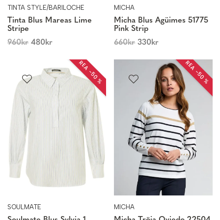
TINTA STYLE/BARILOCHE
MICHA
Tinta Blus Mareas Lime
Micha Blus Agüimes 51775
Stripe
Pink Strip
960
kr
480
kr
660
kr
330
kr
REA −50 %
REA −50 %
SOULMATE
MICHA