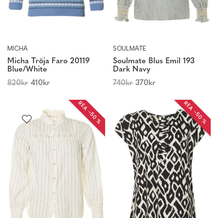
MICHA
SOULMATE
Micha Tröja Faro 20119
Soulmate Blus Emil 193
Blue/White
Dark Navy
820
kr
410
kr
740
kr
370
kr
REA −50 %
REA −50 %