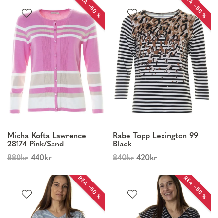
REA −50 %
REA −50 %
Micha Kofta Lawrence
Rabe Topp Lexington 99
28174 Pink/Sand
Black
880
kr
440
kr
840
kr
420
kr
REA −50 %
REA −50 %