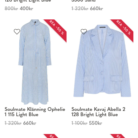
128 Bright Light Blue
3300 Sand
800
kr
400
kr
1 320
kr
660
kr
REA −50 %
REA −50 %
Soulmate Klänning Ophelie
Soulmate Kavaj Abella 2
1 115 Light Blue
128 Bright Light Blue
1 320
kr
660
kr
1 100
kr
550
kr