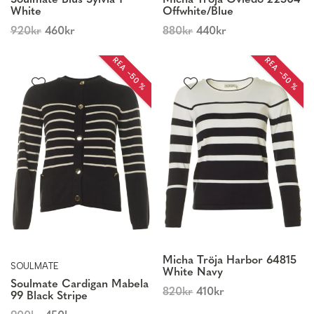
Soulmate Blus Sylvia 1
Micha Tröja Oviedo 22504
White
Offwhite/Blue
920
kr
460
kr
880
kr
440
kr
REA −50 %
REA −50 %
Micha Tröja Harbor 64815
SOULMATE
White Navy
Soulmate Cardigan Mabela
820
kr
410
kr
99 Black Stripe