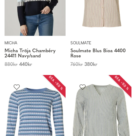
MICHA
SOULMATE
Micha Tröja Chambéry
Soulmate Blus Bioa 4400
24411 Navy/sand
Rose
880
kr
440
kr
760
kr
380
kr
REA −50 %
REA −50 %