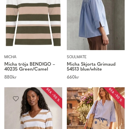
MICHA
SOULMATE
Micha tröja BENDIGO –
Micha Skjorta Grimaud
40235 Green/Camel
54513 blue/white
880
kr
660
kr
REA −50 %
REA −50 %