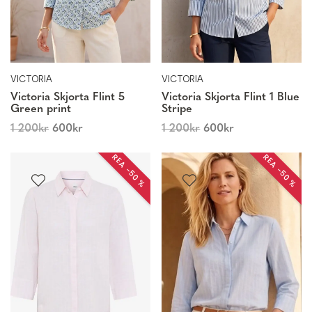
VICTORIA
VICTORIA
Victoria Skjorta Flint 5
Victoria Skjorta Flint 1 Blue
Green print
Stripe
1 200
kr
600
kr
1 200
kr
600
kr
REA −50 %
REA −50 %