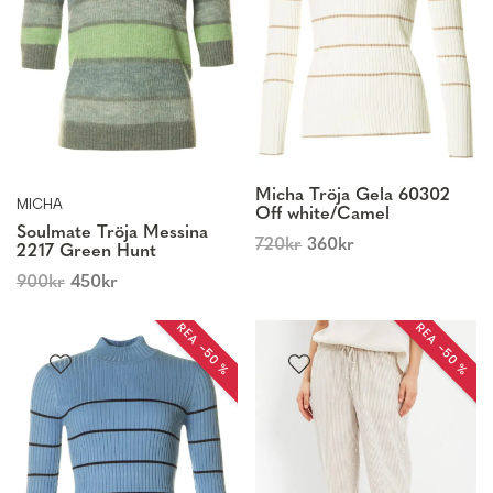
Micha Tröja Gela 60302
MICHA
Off white/Camel
Soulmate Tröja Messina
720
kr
360
kr
2217 Green Hunt
900
kr
450
kr
REA −50 %
REA −50 %