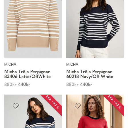
MICHA
MICHA
Micha Tröja Perpignan
Micha Tröja Perpignan
83406 Latte/OffWhite
60218 Navy/Off White
880
kr
440
kr
880
kr
440
kr
REA −50 %
REA −50 %