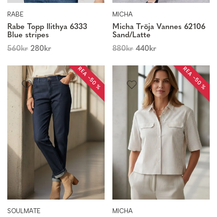
RABE
MICHA
Rabe Topp Ilithya 6333
Micha Tröja Vannes 62106
Blue stripes
Sand/Latte
560
kr
280
kr
880
kr
440
kr
REA −50 %
REA −50 %
SOULMATE
MICHA