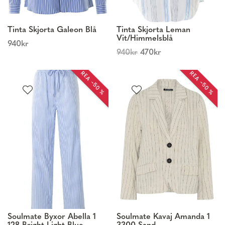
Tinta Skjorta Galeon Blå
Tinta Skjorta Leman
Vit/Himmelsblå
940
kr
940
kr
470
kr
REA −50 %
REA −50 %
Soulmate Byxor Abella 1
Soulmate Kavaj Amanda 1