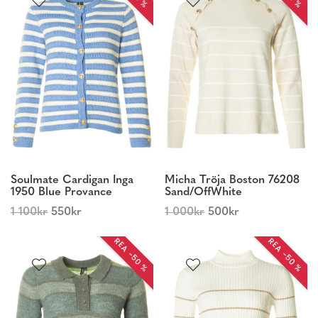
Soulmate Cardigan Inga
Micha Tröja Boston 76208
1950 Blue Provance
Sand/OffWhite
1 100
kr
550
kr
1 000
kr
500
kr
REA −50 %
REA −50 %