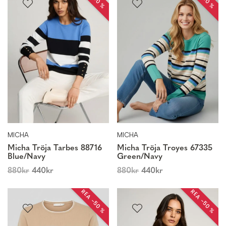
MICHA
MICHA
Micha Tröja Tarbes 88716
Micha Tröja Troyes 67335
Blue/Navy
Green/Navy
880
kr
440
kr
880
kr
440
kr
REA −50 %
REA −50 %