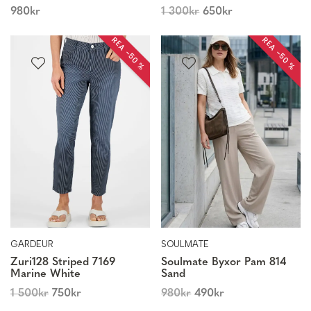
980
kr
1 300
kr
650
kr
REA −50 %
REA −50 %
GARDEUR
SOULMATE
Zuri128 Striped 7169
Soulmate Byxor Pam 814
Marine White
Sand
1 500
kr
750
kr
980
kr
490
kr