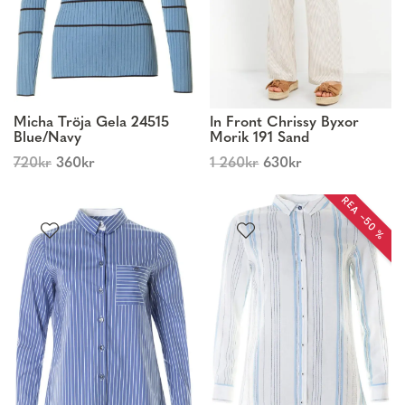
Micha Tröja Gela 24515
In Front Chrissy Byxor
Blue/Navy
Morik 191 Sand
720
kr
360
kr
1 260
kr
630
kr
REA −50 %