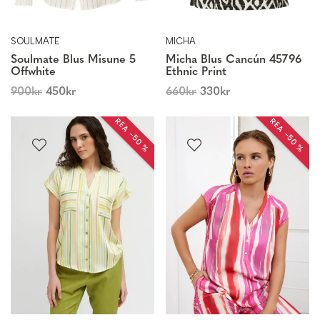
SOULMATE
MICHA
Soulmate Blus Misune 5
Micha Blus Cancún 45796
Offwhite
Ethnic Print
900
kr
450
kr
660
kr
330
kr
REA −50 %
REA −50 %