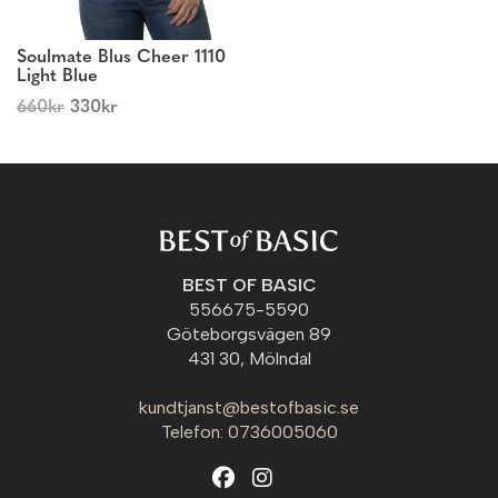
Soulmate Blus Cheer 1110
Light Blue
660
kr
330
kr
BEST OF BASIC
556675-5590
Göteborgsvägen 89
431 30, Mölndal
kundtjanst@bestofbasic.se
Telefon: 0736005060