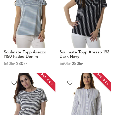
Soulmate Topp Arezzo
Soulmate Topp Arezzo 193
1150 Faded Denim
Dark Navy
560
kr
280
kr
560
kr
280
kr
REA −50 %
REA −50 %