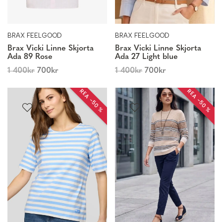
BRAX FEELGOOD
BRAX FEELGOOD
Brax Vicki Linne Skjorta
Brax Vicki Linne Skjorta
Ada 89 Rose
Ada 27 Light blue
1 400
kr
700
kr
1 400
kr
700
kr
REA −50 %
REA −50 %