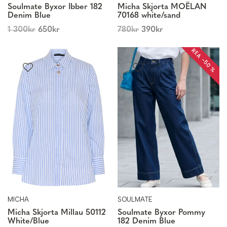
Soulmate Byxor Ibber 182
Micha Skjorta MOËLAN
Denim Blue
70168 white/sand
1 300
kr
650
kr
780
kr
390
kr
REA −50 %
MICHA
SOULMATE
Micha Skjorta Millau 50112
Soulmate Byxor Pommy
White/Blue
182 Denim Blue