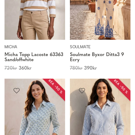
MICHA
SOULMATE
Micha Topp Lacoste 63363
Soulmate Byxor Ditta3 9
Sand/offwhite
Ecry
720
kr
360
kr
780
kr
390
kr
REA −50 %
REA −50 %