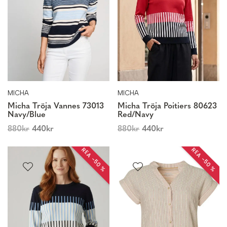
MICHA
MICHA
Micha Tröja Vannes 73013
Micha Tröja Poitiers 80623
Navy/Blue
Red/Navy
880
kr
440
kr
880
kr
440
kr
REA −50 %
REA −50 %