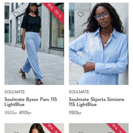
REA −50 %
SOULMATE
SOULMATE
Soulmate Byxor Pam 115
Soulmate Skjorta Simione
LightBlue
115 LightBlue
980
kr
490
kr
980
kr
REA −50 %
REA −50 %