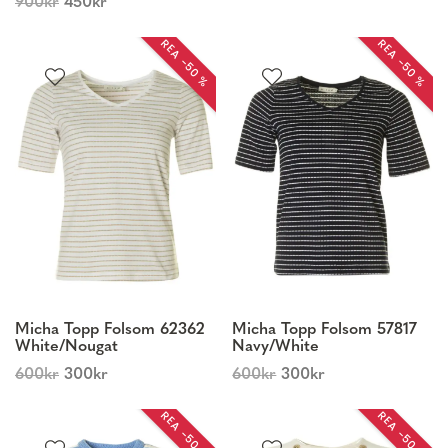
900
kr
450
kr
REA −50 %
REA −50 %
Micha Topp Folsom 62362
Micha Topp Folsom 57817
White/Nougat
Navy/White
600
kr
300
kr
600
kr
300
kr
REA −50 %
REA −50 %