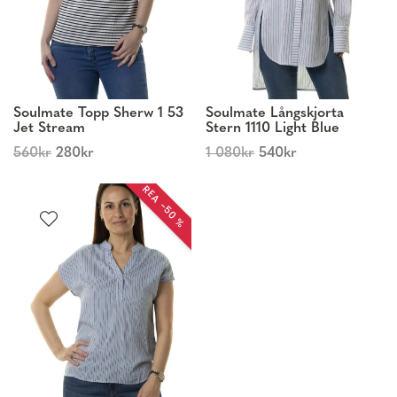
Soulmate Topp Sherw 1 53
Soulmate Långskjorta
Jet Stream
Stern 1110 Light Blue
560
kr
280
kr
1 080
kr
540
kr
REA −50 %