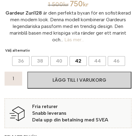
750
1 500
kr
kr
Gardeur Zuri128
är den perfekta byxan för en sofistikerad
men modern look. Denna modell kombinerar Gardeurs
legendariska passform med en trendig design. Den
marinblå basen med krispiga vita ränder ger ett marint
och...
Läs mer...
Välj alternativ
36
38
40
42
44
46
Zuri128
LÄGG TILL I VARUKORG
Striped
7169
Marine
White
Fria returer
mängd
Snabb leverans
Dela upp din betalning med SVEA