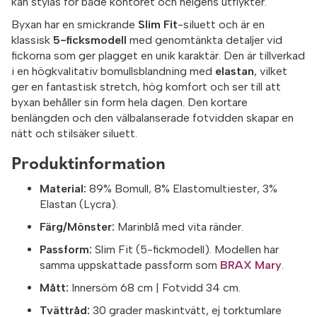
kan stylas för både kontoret och helgens utflykter.
Byxan har en smickrande
Slim Fit
-siluett och är en
klassisk
5-ficksmodell
med genomtänkta detaljer vid
fickorna som ger plagget en unik karaktär. Den är tillverkad
i en högkvalitativ bomullsblandning med
elastan
, vilket
ger en fantastisk stretch, hög komfort och ser till att
byxan behåller sin form hela dagen. Den kortare
benlängden och den välbalanserade fotvidden skapar en
nätt och stilsäker siluett.
Produktinformation
Material:
89% Bomull, 8% Elastomultiester, 3%
Elastan (Lycra).
Färg/Mönster:
Marinblå med vita ränder.
Passform:
Slim Fit (5-fickmodell).
Modellen har
samma uppskattade passform som
BRAX Mary
.
Mått:
Innersöm 68 cm | Fotvidd 34 cm.
Tvättråd:
30 grader maskintvätt, ej torktumlare