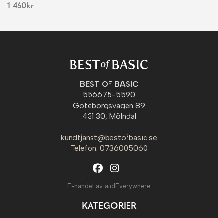
1 460
kr
BEST OF BASIC
556675-5590
Göteborgsvägen 89
431 30, Mölndal
kundtjanst@bestofbasic.se
Telefon: 0736005060
E-handel av andEverywhere
KATEGORIER