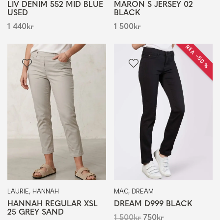
LIV DENIM 552 MID BLUE
MARON S JERSEY 02
USED
BLACK
1 440
kr
1 500
kr
REA −50 %
LAURIE, HANNAH
MAC, DREAM
HANNAH REGULAR XSL
DREAM D999 BLACK
25 GREY SAND
1 500
kr
750
kr