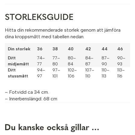
STORLEKSGUIDE
Hitta din rekommenderade storlek genom att jämföra
dina kroppsmått med tabellen nedan.
Din storlek
36
38
40
42
44
46
Ditt
74–
77–
80–
84–
87–
90–
midjemått
77
80
84
87
90
93
Ditt
94–
97–
102–
107–
110–
113–
stussmått
97
101
106
110
113
116
– Fotvidd ca 34 cm.
– Innerbenslängd: 68 cm
Du kanske också gillar …