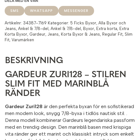
SMS
WHATSAPP
MESSENGER
Artikelnr:
34387-7169
Kategorier:
5 Ficks Byxor
,
Alla Byxor och
Jeans
,
Ankel & 7/8-del
,
Ankel & 7/8-del
,
Byxor
,
Extra korta
,
Extra
Korta Byxor
,
Gardeur
,
Jeans
,
Korta Byxor & Jeans
,
Regular Fit
,
Slim
Fit
,
Varumärken
BESKRIVNING
GARDEUR ZURI128 – STILREN
SLIM FIT MED MARINBLÅ
RÄNDER
Gardeur Zuri128
är den perfekta byxan för en sofistikerad
men modern look, s
nygg 7/8-byxa i tidlös nautisk stil.
.
Denna modell kombinerar Gardeurs legendariska passform
med en trendig design. Den marinblå basen med krispiga
vita ränder ger ett marint och klassiskt intryck som enkelt