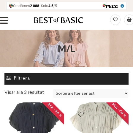
M/L
Filtrera
Sortera
Visar alla 3 resultat
efter
REA −50 %
REA −50 %
senaste