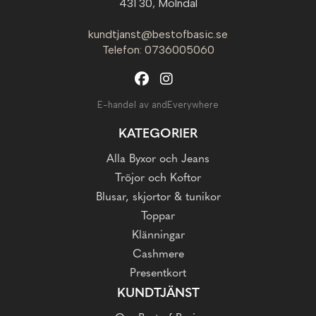
431 30, Mölndal
kundtjanst@bestofbasic.se
Telefon: 0736005060
E-handel av andEverywhere
KATEGORIER
Alla Byxor och Jeans
Tröjor och Koftor
Blusar, skjortor & tunikor
Toppar
Klänningar
Cashmere
Presentkort
KUNDTJÄNST