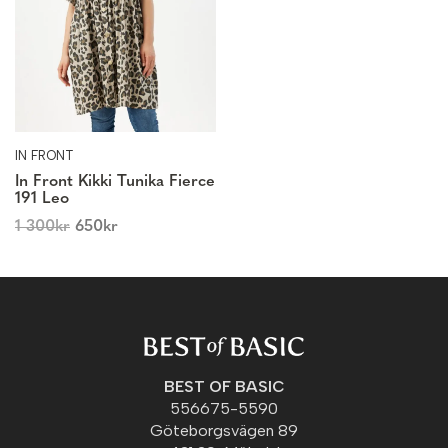
IN FRONT
In Front Kikki Tunika Fierce
191 Leo
1 300
kr
650
kr
BEST OF BASIC
556675-5590
Göteborgsvägen 89