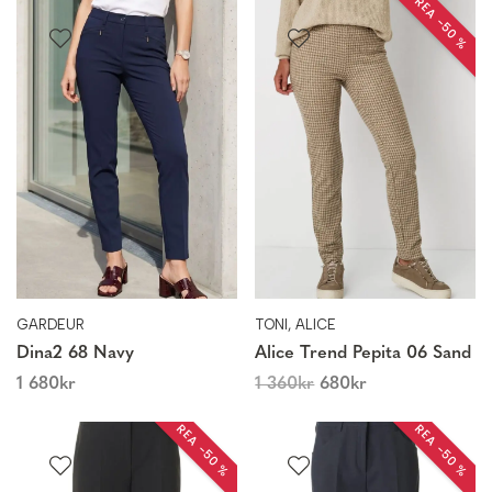
REA −50 %
GARDEUR
TONI, ALICE
Dina2 68 Navy
Alice Trend Pepita 06 Sand
1 680
kr
1 360
kr
680
kr
REA −50 %
REA −50 %