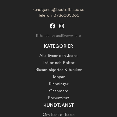
kundtjanst@bestofbasic.se
Telefon: 0736005060
E-handel av andEverywhere
KATEGORIER
Alla Byxor och Jeans
Tröjor och Koftor
Blusar, skjortor & tunikor
Toppar
Klänningar
Cashmere
Presentkort
KUNDTJÄNST
Om Best of Basic