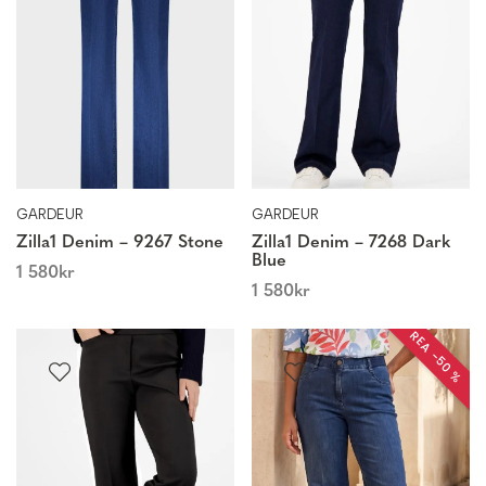
GARDEUR
GARDEUR
Zilla1 Denim – 9267 Stone
Zilla1 Denim – 7268 Dark
Blue
1 580
kr
1 580
kr
REA −50 %