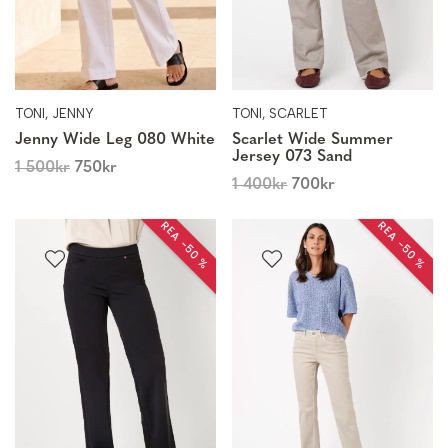
TONI, JENNY
TONI, SCARLET
Jenny Wide Leg 080 White
Scarlet Wide Summer
Jersey 073 Sand
1 500
kr
750
kr
1 400
kr
700
kr
REA −50 %
REA −50 %