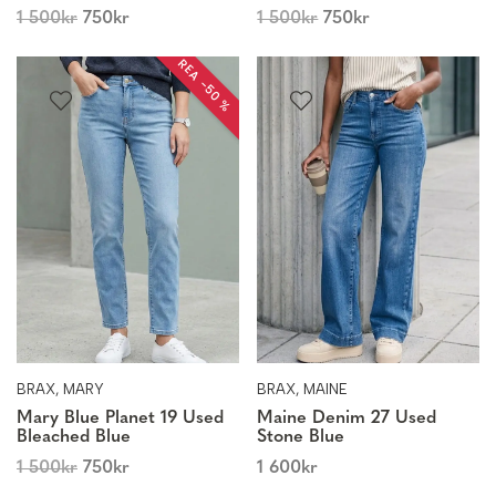
1 500
kr
750
kr
1 500
kr
750
kr
REA −50 %
BRAX, MARY
BRAX, MAINE
Mary Blue Planet 19 Used
Maine Denim 27 Used
Bleached Blue
Stone Blue
1 500
kr
750
kr
1 600
kr