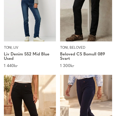
TONI, LIV
TONI, BELOVED
Liv Denim 552 Mid Blue
Beloved CS Bomull 089
Used
Svart
1 440
kr
1 300
kr