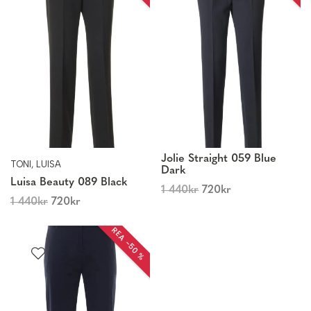
Jolie Straight 059 Blue
TONI, LUISA
Dark
Luisa Beauty 089 Black
1 440
kr
720
kr
1 440
kr
720
kr
REA −50 %