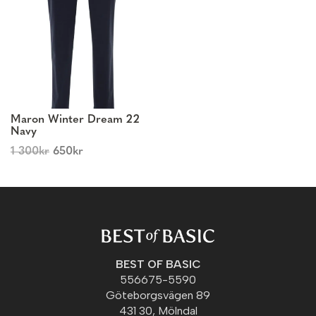
Maron Winter Dream 22
Navy
1 300
kr
650
kr
BEST OF BASIC
556675-5590
Göteborgsvägen 89
431 30, Mölndal