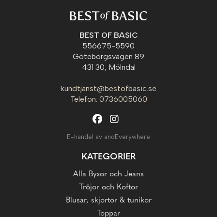
BEST OF BASIC
556675-5590
Göteborgsvägen 89
431 30, Mölndal
kundtjanst@bestofbasic.se
Telefon: 0736005060
E-handel av andEverywhere
KATEGORIER
Alla Byxor och Jeans
Tröjor och Koftor
Blusar, skjortor & tunikor
Toppar