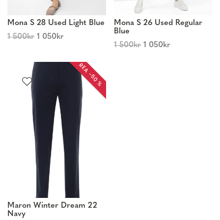
Mona S 28 Used Light Blue
Mona S 26 Used Regular
Blue
1 500
kr
1 050
kr
1 500
kr
1 050
kr
REA −50 %
Maron Winter Dream 22
Navy