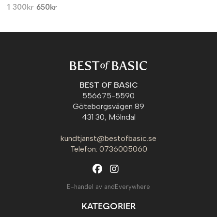
1 300
kr
650
kr
BEST OF BASIC
556675-5590
Göteborgsvägen 89
431 30, Mölndal
kundtjanst@bestofbasic.se
Telefon: 0736005060
E-handel av andEverywhere
KATEGORIER