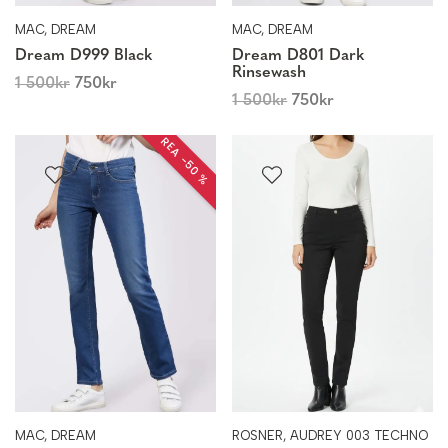
MAC, DREAM
MAC, DREAM
Dream D999 Black
Dream D801 Dark
Rinsewash
1 500
kr
750
kr
1 500
kr
750
kr
REA −50 %
MAC, DREAM
ROSNER, AUDREY 003 TECHNO