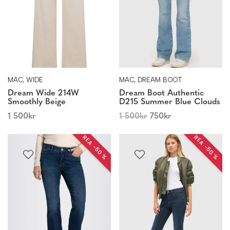
MAC, WIDE
MAC, DREAM BOOT
Dream Wide 214W
Dream Boot Authentic
Smoothly Beige
D215 Summer Blue Clouds
1 500
kr
1 500
kr
750
kr
REA −50 %
REA −50 %