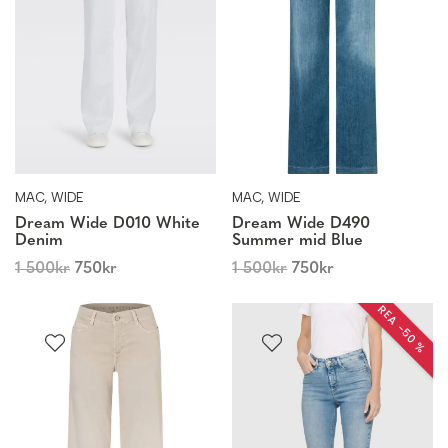
MAC, WIDE
MAC, WIDE
Dream Wide D010 White
Dream Wide D490
Denim
Summer mid Blue
1 500
kr
750
kr
1 500
kr
750
kr
REA −50 %