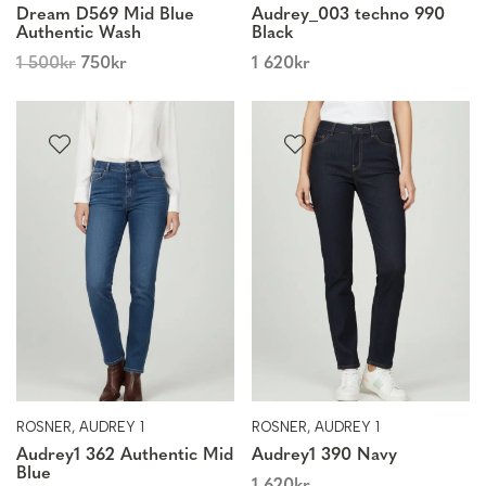
Dream D569 Mid Blue
Audrey_003 techno 990
Authentic Wash
Black
1 500
kr
750
kr
1 620
kr
ROSNER, AUDREY 1
ROSNER, AUDREY 1
Audrey1 362 Authentic Mid
Audrey1 390 Navy
Blue