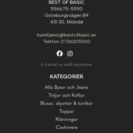
BEST OF BASIC
556675-5590
Göteborgsvägen 89
431 30, Mölndal
kundtjanst@bestofbasic.se
Telefon: 0736005060
E-handel av andEverywhere
KATEGORIER
Alla Byxor och Jeans
Tröjor och Koftor
Blusar, skjortor & tunikor
Toppar
Klänningar
Cashmere