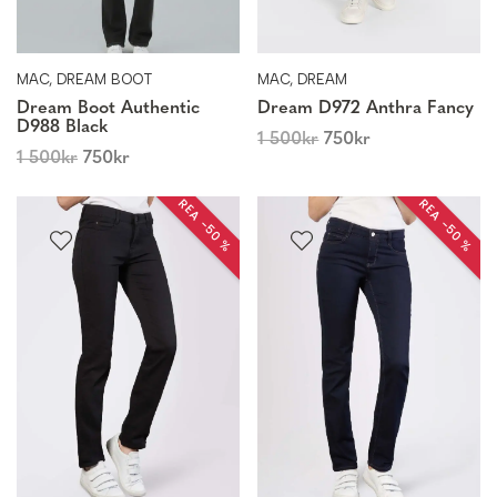
MAC, DREAM BOOT
MAC, DREAM
Dream Boot Authentic
Dream D972 Anthra Fancy
D988 Black
1 500
kr
750
kr
1 500
kr
750
kr
REA −50 %
REA −50 %