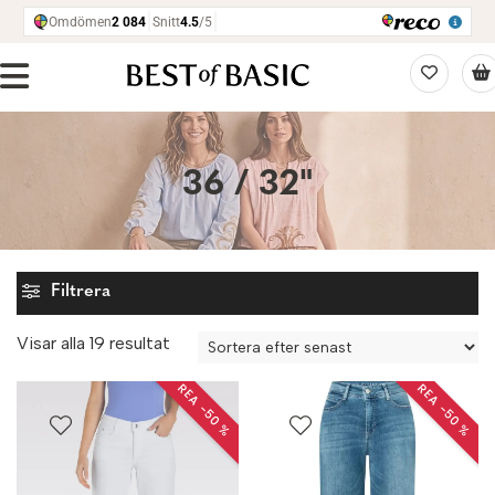
36 / 32"
Filtrera
Sortera
Visar alla 19 resultat
efter
REA −50 %
REA −50 %
senaste