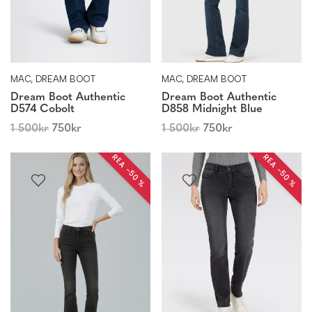
MAC, DREAM BOOT
MAC, DREAM BOOT
Dream Boot Authentic
Dream Boot Authentic
D574 Cobolt
D858 Midnight Blue
1 500
kr
750
kr
1 500
kr
750
kr
REA −50 %
REA −50 %