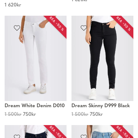
1 620
kr
1 620
kr
REA −50 %
REA −50 %
Dream White Denim D010
Dream Skinny D999 Black
1 500
kr
750
kr
1 500
kr
750
kr
REA −50 %
REA −50 %