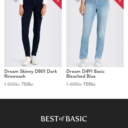
Dream Skinny D801 Dark
Dream D491 Basic
Rinsewash
Bleached Blue
1 500
kr
750
kr
1 400
kr
700
kr