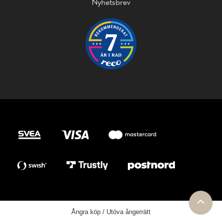
Nyhetsbrev
Ångra köp / Utöva ångerrätt