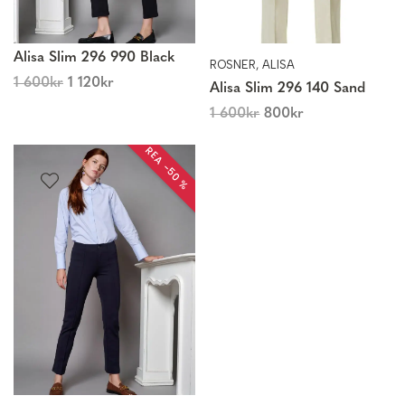
Alisa Slim 296 990 Black
ROSNER, ALISA
1 600
kr
1 120
kr
Alisa Slim 296 140 Sand
1 600
kr
800
kr
REA −50 %