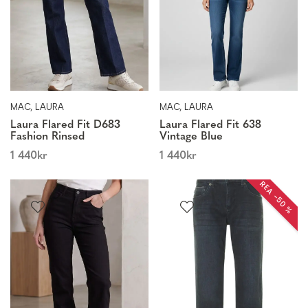
MAC, LAURA
MAC, LAURA
Laura Flared Fit D683
Laura Flared Fit 638
Fashion Rinsed
Vintage Blue
1 440
kr
1 440
kr
REA −50 %