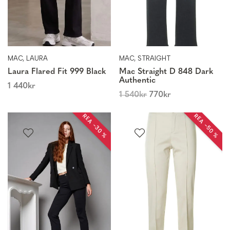
MAC, LAURA
MAC, STRAIGHT
Laura Flared Fit 999 Black
Mac Straight D 848 Dark
Authentic
1 440
kr
1 540
kr
770
kr
REA −30 %
REA −50 %