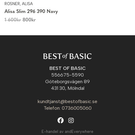
ROSNER, ALISA
Alisa Slim 296 390 Navy
1 600
kr
800
kr
BEST OF BASIC
556675-5590
Göteborgsvägen 89
431 30, Mölndal
kundtjanst@bestofbasic.se
Telefon: 0736005060
E-handel av andEverywhere