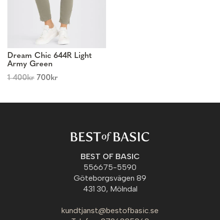
Dream Chic 644R Light
Army Green
1 400
kr
700
kr
BEST OF BASIC
556675-5590
Göteborgsvägen 89
431 30, Mölndal
kundtjanst@bestofbasic.se