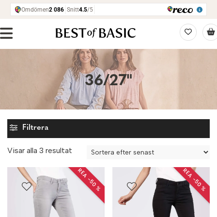
36/27"
Filtrera
Sortera
Visar alla 3 resultat
efter
REA −50 %
REA −50 %
senaste