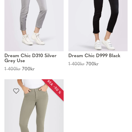
Dream Chic D310 Silver
Dream Chic D999 Black
Grey Use
1 400
kr
700
kr
1 400
kr
700
kr
REA −50 %