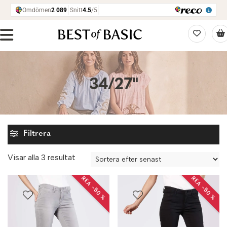
34/27"
Filtrera
Sortera
Visar alla 3 resultat
efter
REA −50 %
REA −50 %
senaste