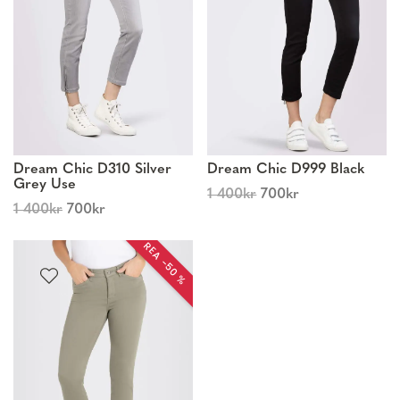
Dream Chic D310 Silver
Dream Chic D999 Black
Grey Use
1 400
kr
700
kr
1 400
kr
700
kr
REA −50 %