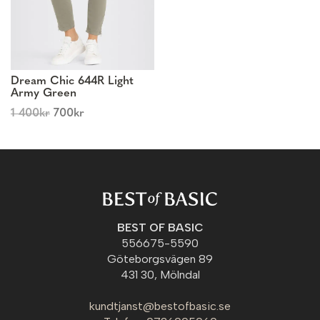
Dream Chic 644R Light
Army Green
1 400
kr
700
kr
BEST OF BASIC
556675-5590
Göteborgsvägen 89
431 30, Mölndal
kundtjanst@bestofbasic.se