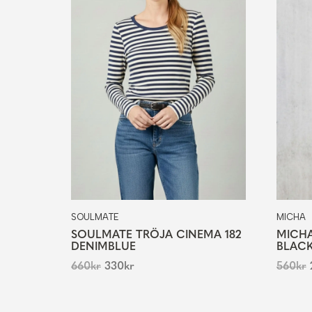
SOULMATE
MICHA
SOULMATE TRÖJA CINEMA 182
MICHA
DENIMBLUE
BLAC
660
kr
330
kr
560
kr