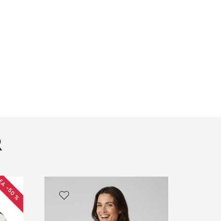
R
EA −50 %