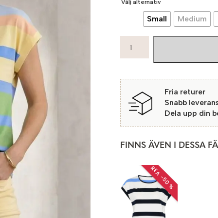
Välj alternativ
Small
Medium
Micha
Topp
Villefranche
34515
Lightblue/Yellow
Fria returer
mängd
Snabb leveran
Dela upp din 
FINNS ÄVEN I DESSA F
REA −50 %