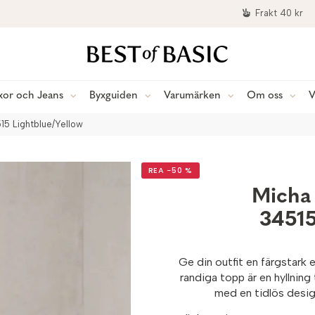
Frakt 40 kr
xor och Jeans
Byxguiden
Varumärken
Om oss
V
15 Lightblue/Yellow
REA −50 %
Micha 
34515
Ge din outfit en färgstar
randiga topp är en hyllning 
med en tidlös design