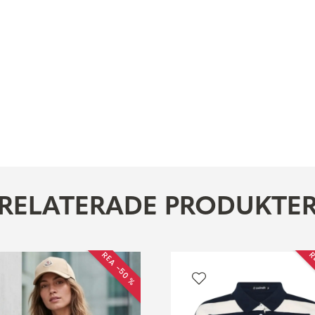
RELATERADE PRODUKTE
REA −50 %
R