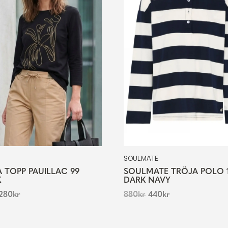
SOULMATE
 TOPP PAUILLAC 99
SOULMATE TRÖJA POLO 
K
DARK NAVY
280
kr
880
kr
440
kr