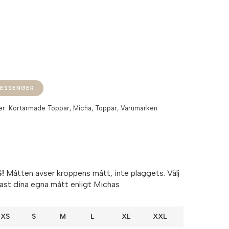
ESSENGER
er:
Kortärmade Toppar
,
Micha
,
Toppar
,
Varumärken
!
Måtten avser kroppens mått, inte plaggets. Välj
ast dina egna mått enligt Michas
XS
S
M
L
XL
XXL