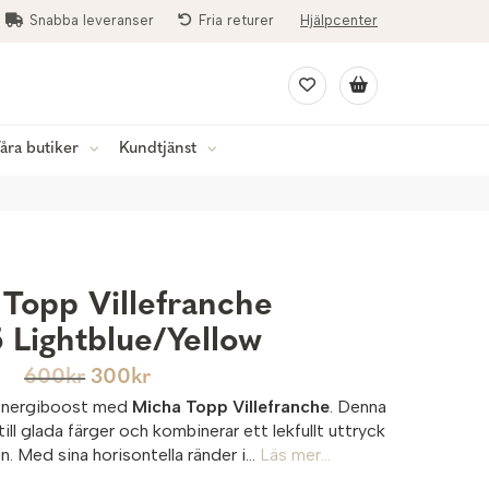
Snabba leveranser
Fria returer
Hjälpcenter
åra butiker
Kundtjänst
Topp Villefranche
 Lightblue/Yellow
600
kr
300
kr
k energiboost med
Micha Topp Villefranche
. Denna
till glada färger och kombinerar ett lekfullt uttryck
. Med sina horisontella ränder i...
Läs mer...