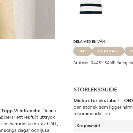
SMS
WHATSAPP
M
Artikelnr:
34481-34515
Kategori
STORLEKSGUIDE
Micha storlekstabell
–
OBS
den storlek som ligger närm
 Topp Villefranche
. Denna
rekommendation.
binerar ett lekfullt uttryck
i en harmonisk mix av blått,
Kroppsmått
r soliga dagar och ljusa