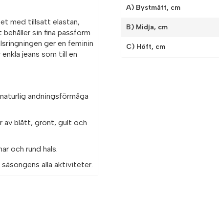
A) Bystmått, cm
et med tillsatt elastan,
B) Midja, cm
t behåller sin fina passform
lsringningen ger en feminin
C) Höft, cm
 enkla jeans som till en
 naturlig andningsförmåga
r av blått, grönt, gult och
r och rund hals.
 säsongens alla aktiviteter.