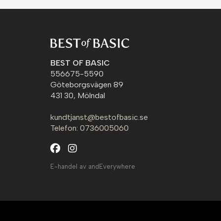
BEST OF BASIC
556675-5590
Göteborgsvägen 89
431 30, Mölndal
kundtjanst@bestofbasic.se
Telefon: 0736005060
E-handel av andEverywhere