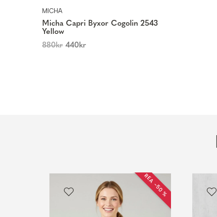
MICHA
Micha Capri Byxor Cogolin 2543
Yellow
880
kr
440
kr
REA −50 %