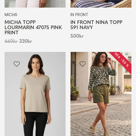
MICHA
IN FRONT
MICHA TOPP
IN FRONT NINA TOPP
LOURMARIN 47075 PINK
591 NAVY
PRINT
500
kr
660
kr
330
kr
REA −50 %