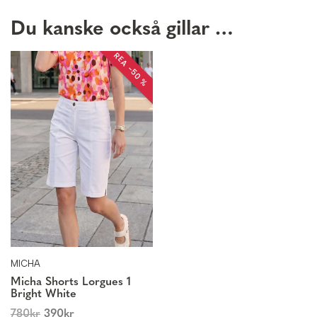
Du kanske också gillar …
REA −50 %
MICHA
Micha Shorts Lorgues 1
Bright White
780
kr
390
kr