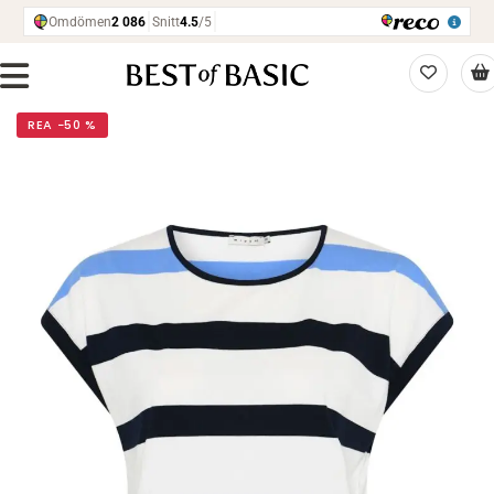
REA −50 %