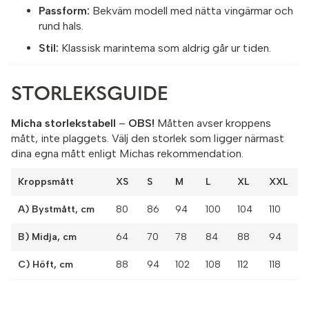
Passform:
Bekväm modell med nätta vingärmar och
rund hals.
Stil:
Klassisk marintema som aldrig går ur tiden.
STORLEKSGUIDE
Micha storlekstabell
–
OBS!
Måtten avser kroppens
mått, inte plaggets. Välj den storlek som ligger närmast
dina egna mått enligt Michas rekommendation.
Kroppsmått
XS
S
M
L
XL
XXL
A) Bystmått, cm
80
86
94
100
104
110
B) Midja, cm
64
70
78
84
88
94
C) Höft, cm
88
94
102
108
112
118