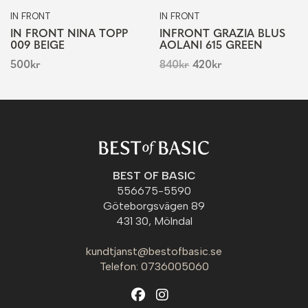
IN FRONT
IN FRONT
IN FRONT NINA TOPP
INFRONT GRAZIA BLUS
009 BEIGE
AOLANI 615 GREEN
500
kr
840
kr
420
kr
BEST OF BASIC
556675-5590
Göteborgsvägen 89
431 30, Mölndal
kundtjanst@bestofbasic.se
Telefon: 0736005060