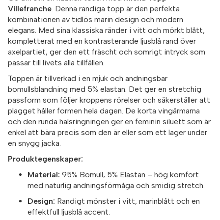
Villefranche
. Denna randiga topp är den perfekta
kombinationen av tidlös marin design och modern
elegans. Med sina klassiska ränder i vitt och mörkt blått,
kompletterat med en kontrasterande ljusblå rand över
axelpartiet, ger den ett fräscht och somrigt intryck som
passar till livets alla tillfällen.
Toppen är tillverkad i en mjuk och andningsbar
bomullsblandning med 5% elastan. Det ger en stretchig
passform som följer kroppens rörelser och säkerställer att
plagget håller formen hela dagen. De korta vingärmarna
och den runda halsringningen ger en feminin siluett som är
enkel att bära precis som den är eller som ett lager under
en snygg jacka.
Produktegenskaper:
Material:
95% Bomull, 5% Elastan – hög komfort
med naturlig andningsförmåga och smidig stretch.
Design:
Randigt mönster i vitt, marinblått och en
effektfull ljusblå accent.