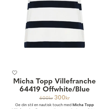
Micha Topp Villefranche
64419 Offwhite/Blue
300
600
kr
kr
Ge din stil en nautisk touch med
Micha Topp