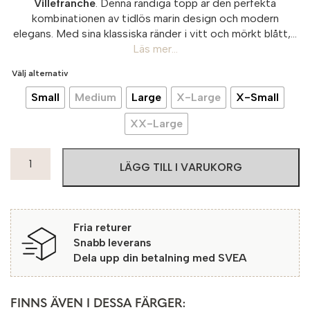
Villefranche
. Denna randiga topp är den perfekta
kombinationen av tidlös marin design och modern
elegans. Med sina klassiska ränder i vitt och mörkt blått,...
Läs mer...
Välj alternativ
Small
Medium
Large
X-Large
X-Small
XX-Large
Micha
LÄGG TILL I VARUKORG
Topp
Villefranche
64419
Offwhite/Blue
Fria returer
mängd
Snabb leverans
Dela upp din betalning med SVEA
FINNS ÄVEN I DESSA FÄRGER: