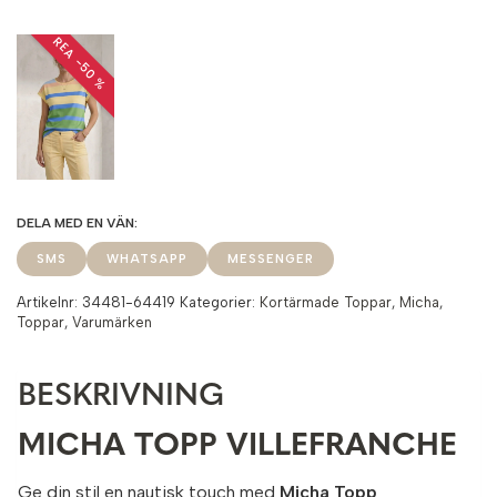
REA −50 %
SMS
WHATSAPP
MESSENGER
Artikelnr:
34481-64419
Kategorier:
Kortärmade Toppar
,
Micha
,
Toppar
,
Varumärken
BESKRIVNING
MICHA TOPP VILLEFRANCHE
Ge din stil en nautisk touch med
Micha Topp