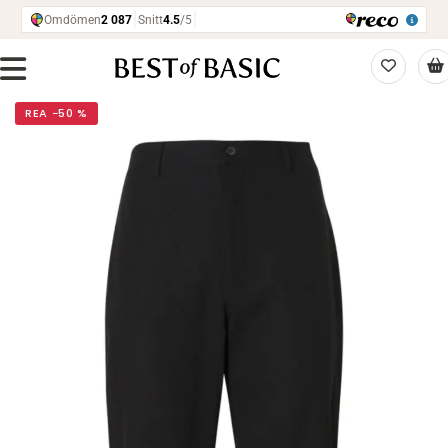
REA −50 %