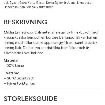
del
,
Byxor
,
Extra Korta Byxor
,
Korta Byxor & Jeans
,
Linnebyxor
,
Linnekollektion
,
Micha
,
Varumärken
BESKRIVNING
Micha LinneByxor Calimete, är eleganta linne-byxor med
klassiskt raka ben och en kortare benlängd. Byxan har en
linning med hällor och knapp och gylf fram, samt elastisk
linning bak. De har två snedställda framfickor och är
tillverkade i sval hellinne.
Material
-100% Linne
Tvättråd
– 30°C Skontvätt
– Får ej torktumlas
STORLEKSGUIDE