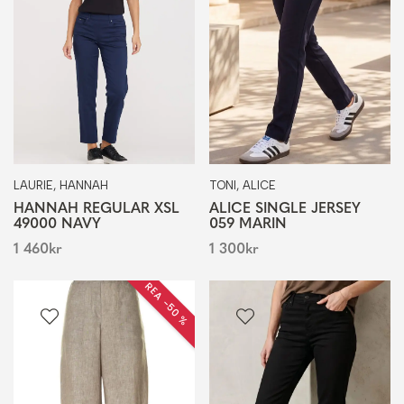
LAURIE, HANNAH
TONI, ALICE
HANNAH REGULAR XSL
ALICE SINGLE JERSEY
49000 NAVY
059 MARIN
1 460
kr
1 300
kr
REA −50 %