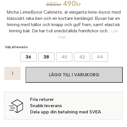
490
980
kr
kr
Micha LinneByxor Calimete, är eleganta linne-byxor med
klassiskt raka ben och en kortare benlängd. Byxan har en
linning med hällor och knapp och gylf fram, samt elastisk
linning bak. De har två snedställda framfickor och...
Läs
mer...
Välj alternativ
36
38
40
42
44
Micha
LÄGG TILL I VARUKORG
LinneByxor
Calimete
99
black
Fria returer
mängd
Snabb leverans
Dela upp din betalning med SVEA