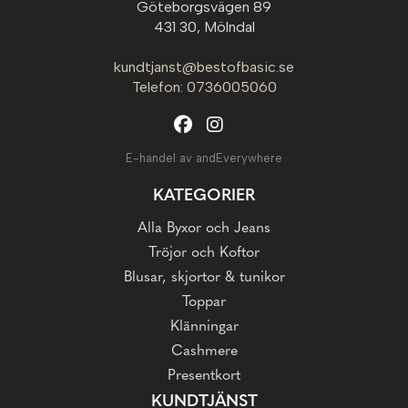
Göteborgsvägen 89
431 30, Mölndal
kundtjanst@bestofbasic.se
Telefon: 0736005060
E-handel av andEverywhere
KATEGORIER
Alla Byxor och Jeans
Tröjor och Koftor
Blusar, skjortor & tunikor
Toppar
Klänningar
Cashmere
Presentkort
KUNDTJÄNST