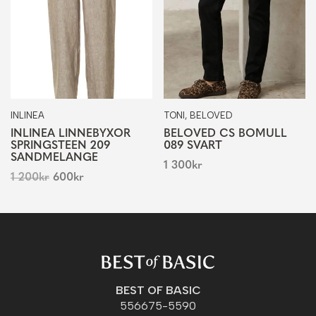
INLINEA
TONI, BELOVED
INLINEA LINNEBYXOR
BELOVED CS BOMULL
SPRINGSTEEN 209
089 SVART
SANDMELANGE
1 300
kr
1 200
kr
600
kr
BEST OF BASIC
556675-5590