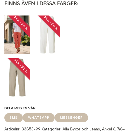
FINNS ÄVEN I DESSA FÄRGER:
REA −50 %
REA −50 %
REA −50 %
SMS
WHATSAPP
MESSENGER
Artikelnr:
33853-99
Kategorier:
Alla Byxor och Jeans
,
Ankel & 7/8-