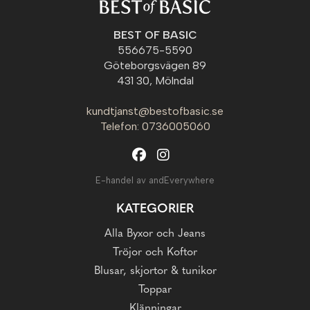
BEST OF BASIC
556675-5590
Göteborgsvägen 89
431 30, Mölndal
kundtjanst@bestofbasic.se
Telefon: 0736005060
E-handel av andEverywhere
KATEGORIER
Alla Byxor och Jeans
Tröjor och Koftor
Blusar, skjortor & tunikor
Toppar
Klänningar