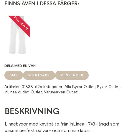
FINNS ÄVEN I DESSA FÄRGER:
REA −50 %
SMS
WHATSAPP
MESSENGER
Artikelnr:
31838-626
Kategorier:
Alla Byxor Outlet
,
Byxor Outlet
,
inLinea outlet
,
Outlet
,
Varumärken Outlet
BESKRIVNING
Linnebyxor med knytbälte från InLinea i 7/8-längd som
passar perfekt på vår- och sommardagar.