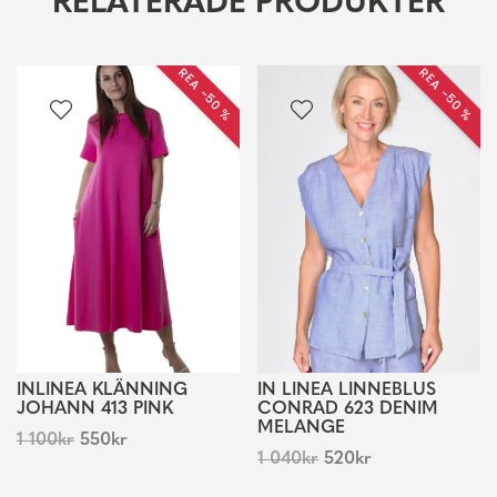
RELATERADE PRODUKTER
REA −50 %
REA −50 %
INLINEA KLÄNNING
IN LINEA LINNEBLUS
JOHANN 413 PINK
CONRAD 623 DENIM
MELANGE
1 100
kr
550
kr
1 040
kr
520
kr