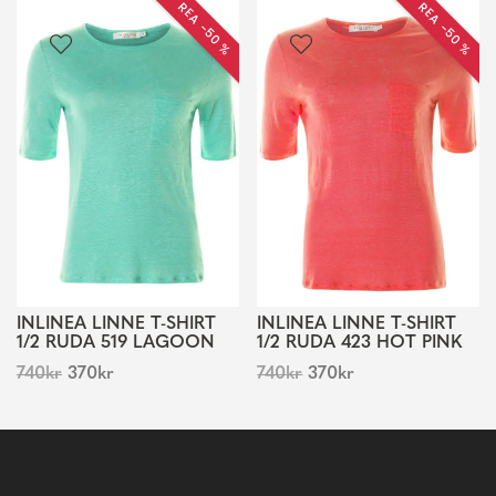
REA −50 %
REA −50 %
INLINEA LINNE T-SHIRT
INLINEA LINNE T-SHIRT
1/2 RUDA 519 LAGOON
1/2 RUDA 423 HOT PINK
740
kr
370
kr
740
kr
370
kr