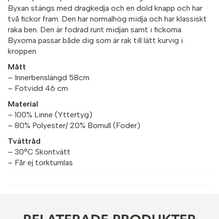
Byxan stängs med dragkedja och en dold knapp och har
två fickor fram. Den har normalhög midja och har klassiskt
raka ben. Den är fodrad runt midjan samt i fickorna.
Byxorna passar både dig som är rak till lätt kurvig i
kroppen.
Mått
– Innerbenslängd 58cm
– Fotvidd 46 cm
Material
– 100% Linne (Yttertyg)
– 80% Polyester/ 20% Bomull (Foder)
Tvättråd
– 30°C Skontvätt
– Får ej torktumlas