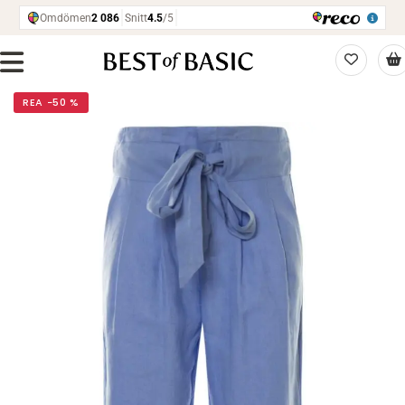
REA −50 %