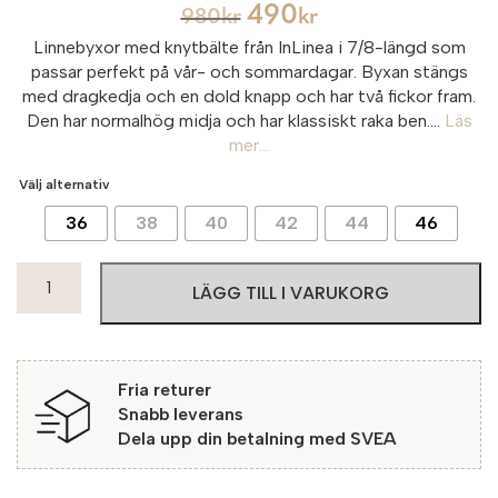
490
980
kr
kr
Linnebyxor med knytbälte från InLinea i 7/8-längd som
passar perfekt på vår- och sommardagar. Byxan stängs
med dragkedja och en dold knapp och har två fickor fram.
Den har normalhög midja och har klassiskt raka ben....
Läs
mer...
Välj alternativ
36
38
40
42
44
46
InLinea
LÄGG TILL I VARUKORG
Linnebyxor
7/8
Doris
626
Fria returer
Royal
Snabb leverans
mängd
Dela upp din betalning med SVEA