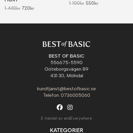
PRINT
1 100
kr
550
kr
1 440
kr
720
kr
BEST OF BASIC
556675-5590
Göteborgsvägen 89
431 30, Mölndal
kundtjanst@bestofbasic.se
Telefon: 0736005060
E-handel av andEverywhere
KATEGORIER