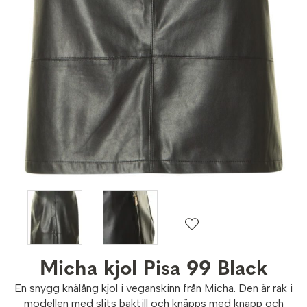
Micha kjol Pisa 99 Black
En snygg knälång kjol i veganskinn från Micha. Den är rak i
modellen med slits baktill och knäpps med knapp och