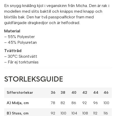
En snygg knälång kjol i veganskinn från Micha. Den är rak i
modellen med slits baktill och knäpps med knapp och
blixtlås bak. Den har två passpoalfickor fram med
guldfärgade dragkedjor och är helfodrad.
Material
– 55% Polyester
– 45% Polyuretan
Tvättråd
– 30°C Skontvätt
– Får ej torktumlas
STORLEKSGUIDE
Sifferstorlekar
36
38
40
42
44
46
A) Midja, cm
78
82
86
92
96
100
B) Stuss, cm
92
100
104
108
112
116