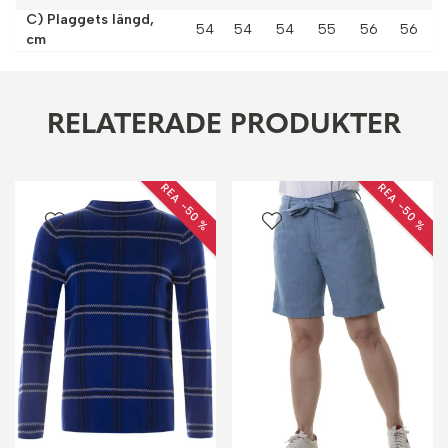
C) Plaggets längd,
54
54
54
55
56
56
cm
RELATERADE PRODUKTER
REA −50 %
REA −50 %