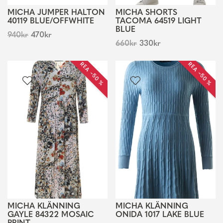
MICHA JUMPER HALTON
MICHA SHORTS
40119 BLUE/OFFWHITE
TACOMA 64519 LIGHT
BLUE
940
kr
470
kr
660
kr
330
kr
REA −50 %
REA −50 %
MICHA KLÄNNING
MICHA KLÄNNING
GAYLE 84322 MOSAIC
ONIDA 1017 LAKE BLUE