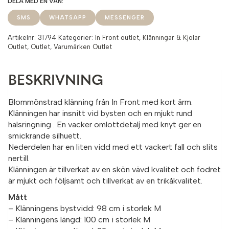
SMS
WHATSAPP
MESSENGER
Artikelnr:
31794
Kategorier:
In Front outlet
,
Klänningar & Kjolar
Outlet
,
Outlet
,
Varumärken Outlet
BESKRIVNING
Blommönstrad klänning från In Front med kort ärm.
Klänningen har insnitt vid bysten och en mjukt rund
halsringning . En vacker omlottdetalj med knyt ger en
smickrande silhuett.
Nederdelen har en liten vidd med ett vackert fall och slits
nertill.
Klänningen är tillverkat av en skön vävd kvalitet och fodret
är mjukt och följsamt och tillverkat av en trikåkvalitet.
Mått
– Klänningens bystvidd: 98 cm i storlek M
– Klänningens längd: 100 cm i storlek M