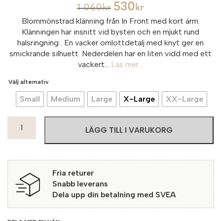
530
1 060
kr
kr
Blommönstrad klänning från In Front med kort ärm.
Klänningen har insnitt vid bysten och en mjukt rund
halsringning . En vacker omlottdetalj med knyt ger en
smickrande silhuett. Nederdelen har en liten vidd med ett
vackert...
Läs mer...
Välj alternativ
Small
Medium
Large
X-Large
XX-Large
In
LÄGG TILL I VARUKORG
Front
Klänning
Rosy
Emsfors
Fria returer
221
Snabb leverans
Pink
Dela upp din betalning med SVEA
mängd