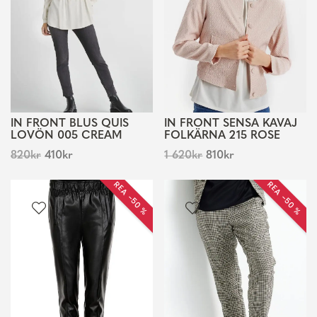
IN FRONT BLUS QUIS
IN FRONT SENSA KAVAJ
LOVÖN 005 CREAM
FOLKÄRNA 215 ROSE
820
kr
410
kr
1 620
kr
810
kr
REA −50 %
REA −50 %