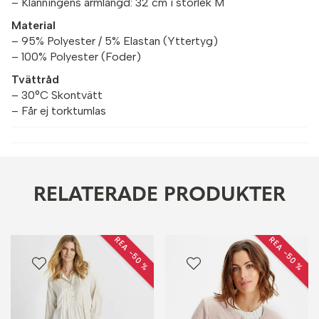
– Klänningens armlängd: 32 cm i storlek M
Material
– 95% Polyester / 5% Elastan (Yttertyg)
– 100% Polyester (Foder)
Tvättråd
– 30°C Skontvätt
– Får ej torktumlas
RELATERADE PRODUKTER
REA −50 %
REA −50 %