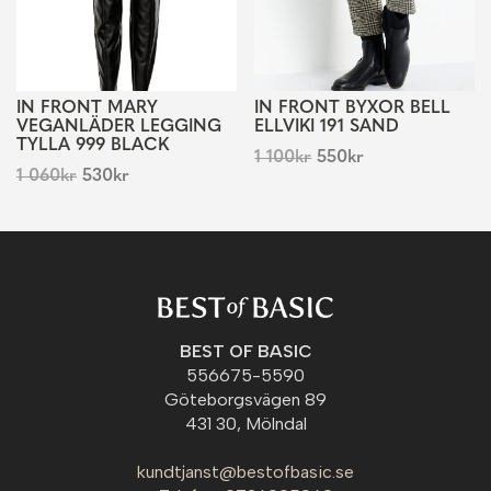
IN FRONT MARY
IN FRONT BYXOR BELL
VEGANLÄDER LEGGING
ELLVIKI 191 SAND
TYLLA 999 BLACK
1 100
kr
550
kr
1 060
kr
530
kr
BEST OF BASIC
556675-5590
Göteborgsvägen 89
431 30, Mölndal
kundtjanst@bestofbasic.se