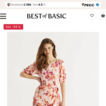
REA −50 %