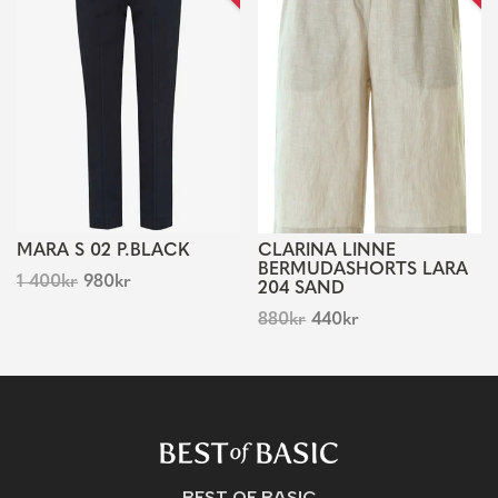
MARA S 02 P.BLACK
CLARINA LINNE
BERMUDASHORTS LARA
1 400
kr
980
kr
204 SAND
880
kr
440
kr
BEST OF BASIC