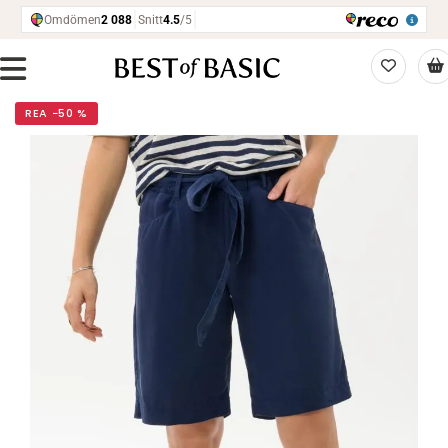
REA −50 %