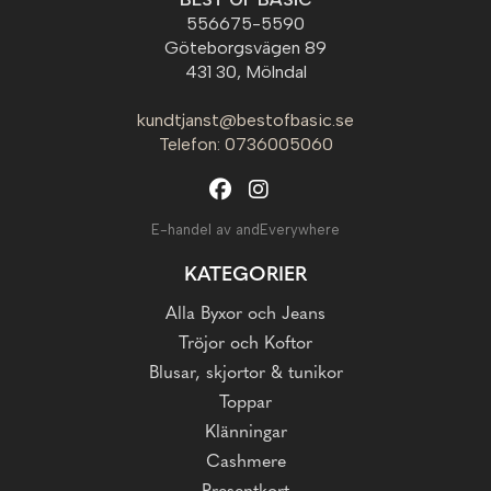
556675-5590
Göteborgsvägen 89
431 30, Mölndal
kundtjanst@bestofbasic.se
Telefon: 0736005060
E-handel av andEverywhere
KATEGORIER
Alla Byxor och Jeans
Tröjor och Koftor
Blusar, skjortor & tunikor
Toppar
Klänningar
Cashmere