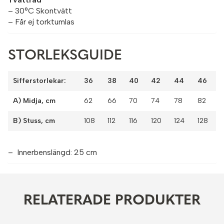
– 30°C Skontvätt
– Får ej torktumlas
STORLEKSGUIDE
Sifferstorlekar:
36
38
40
42
44
46
A) Midja, cm
62
66
70
74
78
82
B) Stuss, cm
108
112
116
120
124
128
– Innerbenslängd: 25 cm
RELATERADE PRODUKTER