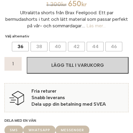
650
1 300
kr
kr
Ultralätta shorts från Brax Feelgood. Ett par
bermudashorts i tunt och lätt material som passar perfekt
på vår- och sommardagar....
Läs mer...
Välj alternativ
36
38
40
42
44
46
Maine
LÄGG TILL I VARUKORG
Bermuda
Ultra
Light
20
Fria returer
Indigo
Snabb leverans
mängd
Dela upp din betalning med SVEA
SMS
WHATSAPP
MESSENGER