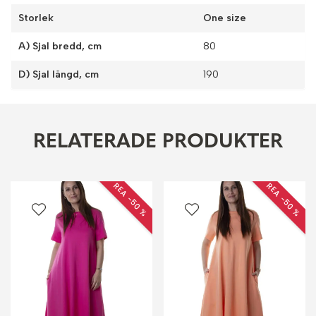
Storlek
One size
A) Sjal bredd, cm
80
D) Sjal längd, cm
190
RELATERADE PRODUKTER
REA −50 %
REA −50 %