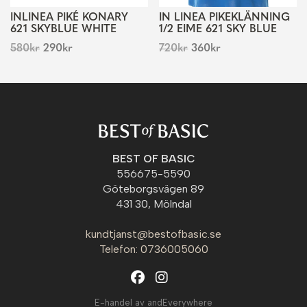
INLINEA PIKÉ KONARY
IN LINEA PIKEKLÄNNING
621 SKYBLUE WHITE
1/2 EIME 621 SKY BLUE
580
kr
290
kr
720
kr
360
kr
BEST OF BASIC
556675-5590
Göteborgsvägen 89
431 30, Mölndal
kundtjanst@bestofbasic.se
Telefon: 0736005060
E-handel av andEverywhere