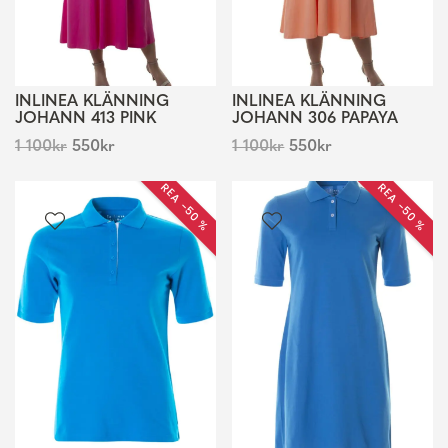
INLINEA KLÄNNING
INLINEA KLÄNNING
JOHANN 413 PINK
JOHANN 306 PAPAYA
1 100
kr
550
kr
1 100
kr
550
kr
REA −50 %
REA −50 %