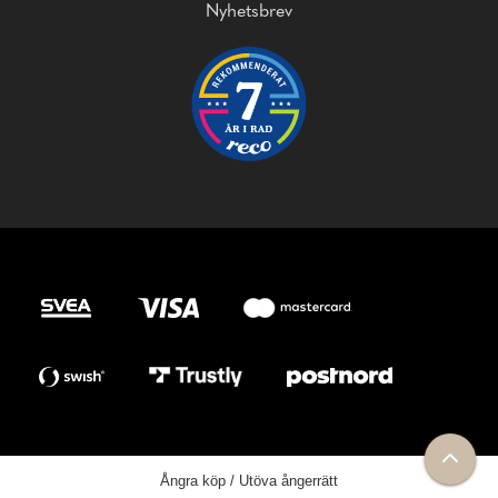
Nyhetsbrev
Ångra köp / Utöva ångerrätt