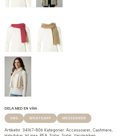
SMS
WHATSAPP
MESSENGER
Artikelnr:
34167-806
Kategorier:
Accessoarer
,
Cashmere
,
Halsdukar
,
InLinea
,
REA
,
Sjalar
,
Sjalar
,
Varumärken