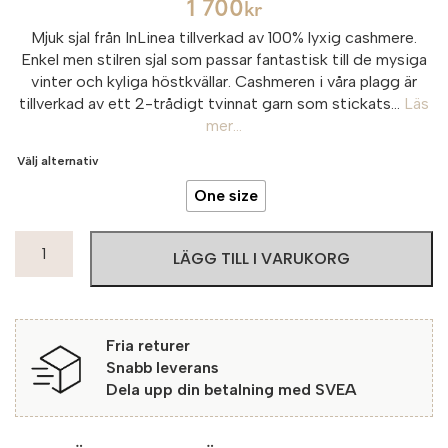
1 700
kr
Mjuk sjal från InLinea tillverkad av 100% lyxig cashmere.
Enkel men stilren sjal som passar fantastisk till de mysiga
vinter och kyliga höstkvällar. Cashmeren i våra plagg är
tillverkad av ett 2-trådigt tvinnat garn som stickats...
Läs
mer...
Välj alternativ
One size
InLinea
LÄGG TILL I VARUKORG
Cashmeresjal
George
806
Antahra
Fria returer
Melange
Snabb leverans
mängd
Dela upp din betalning med SVEA