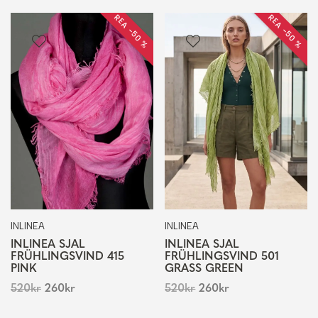
REA −50 %
REA −50 %
INLINEA
INLINEA
INLINEA SJAL
INLINEA SJAL
FRÜHLINGSVIND 415
FRÜHLINGSVIND 501
PINK
GRASS GREEN
520
kr
260
kr
520
kr
260
kr