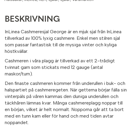
BESKRIVNING
InLinea Cashmeresjal George är en mjuk sjal från InLinea
tillverkad av 100% lyxig cashmere. Enkel men stilren sjal
som passar fantastisk till de mysiga vinter och kyliga
höstkvällar.
Cashmeren i våra plagg är tillverkad av ett 2-trådigt
tvinnat garn som stickats med 12 gauge (antal
maskor/tum).
Den finaste cashmeren kommer från underullen i buk- och
halspartiet på cashmeregeten. När getterna börjar fälla sin
vinterpäls på våren kammas den duniga underullen och
täckhåren lämnas kvar. Många cashmereplagg noppar till
en början, vilket är helt normalt. Nopporna går att ta bort
med en tunn kam eller för hand och med tiden avtar
noppandet.