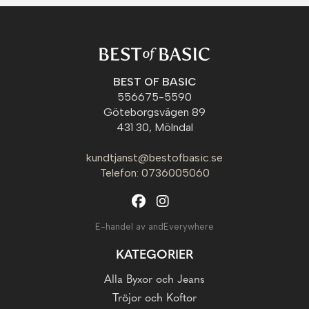
BEST OF BASIC
556675-5590
Göteborgsvägen 89
431 30, Mölndal
kundtjanst@bestofbasic.se
Telefon: 0736005060
E-handel av andEverywhere
KATEGORIER
Alla Byxor och Jeans
Tröjor och Koftor