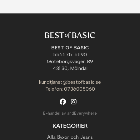
BEST OF BASIC
556675-5590
Göteborgsvägen 89
431 30, Mölndal
kundtjanst@bestofbasic.se
Telefon: 0736005060
E-handel av andEverywhere
KATEGORIER
Alla Byxor och Jeans