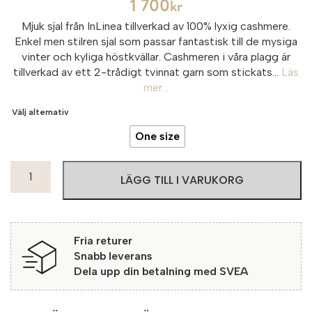
1 700
kr
Mjuk sjal från InLinea tillverkad av 100% lyxig cashmere.
Enkel men stilren sjal som passar fantastisk till de mysiga
vinter och kyliga höstkvällar. Cashmeren i våra plagg är
tillverkad av ett 2-trådigt tvinnat garn som stickats...
Läs
mer...
Välj alternativ
One size
InLinea
LÄGG TILL I VARUKORG
Cashmeresjal
George
615
Navy
Fria returer
mängd
Snabb leverans
Dela upp din betalning med SVEA