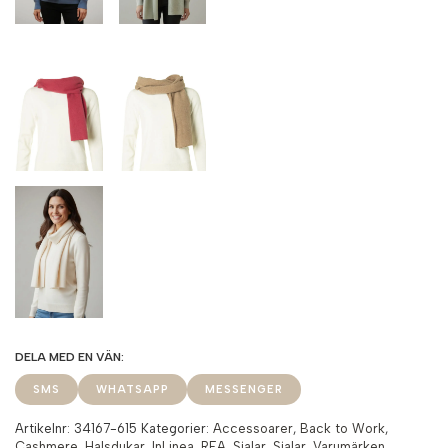
SMS
WHATSAPP
MESSENGER
Artikelnr:
34167-615
Kategorier:
Accessoarer
,
Back to Work
,
Cashmere
,
Halsdukar
,
InLinea
,
REA
,
Sjalar
,
Sjalar
,
Varumärken