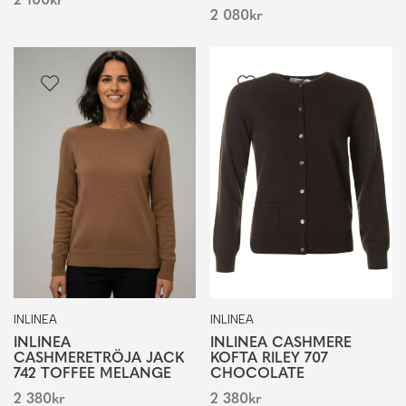
2 100
kr
2 080
kr
INLINEA
INLINEA
INLINEA
INLINEA CASHMERE
CASHMERETRÖJA JACK
KOFTA RILEY 707
742 TOFFEE MELANGE
CHOCOLATE
2 380
kr
2 380
kr