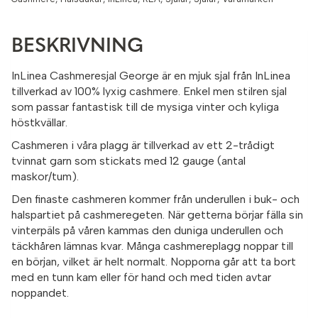
BESKRIVNING
InLinea Cashmeresjal George är en mjuk sjal från InLinea
tillverkad av 100% lyxig cashmere. Enkel men stilren sjal
som passar fantastisk till de mysiga vinter och kyliga
höstkvällar.
Cashmeren i våra plagg är tillverkad av ett 2-trådigt
tvinnat garn som stickats med 12 gauge (antal
maskor/tum).
Den finaste cashmeren kommer från underullen i buk- och
halspartiet på cashmeregeten. När getterna börjar fälla sin
vinterpäls på våren kammas den duniga underullen och
täckhåren lämnas kvar. Många cashmereplagg noppar till
en början, vilket är helt normalt. Nopporna går att ta bort
med en tunn kam eller för hand och med tiden avtar
noppandet.