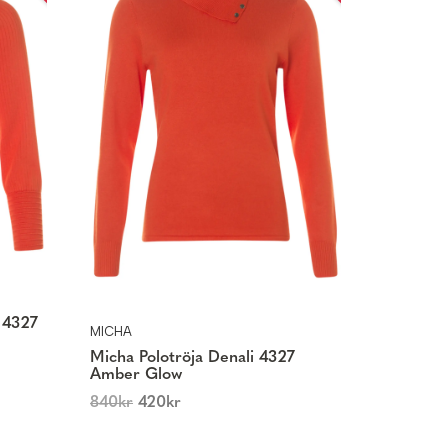
 4327
MICHA
Micha Polotröja Denali 4327
Amber Glow
840
kr
420
kr