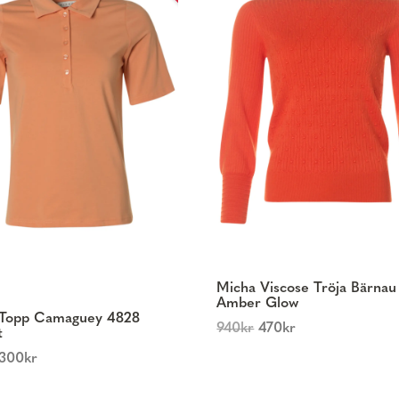
Micha Viscose Tröja Bärnau
Amber Glow
 Topp Camaguey 4828
940
kr
470
kr
t
300
kr