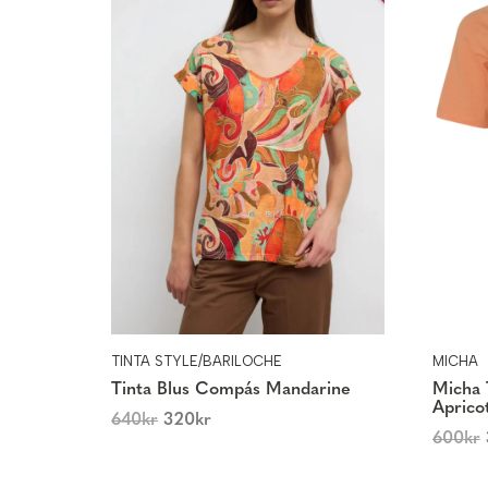
TINTA STYLE/BARILOCHE
MICHA
Tinta Blus Compás Mandarine
Micha
Aprico
640
kr
320
kr
600
kr