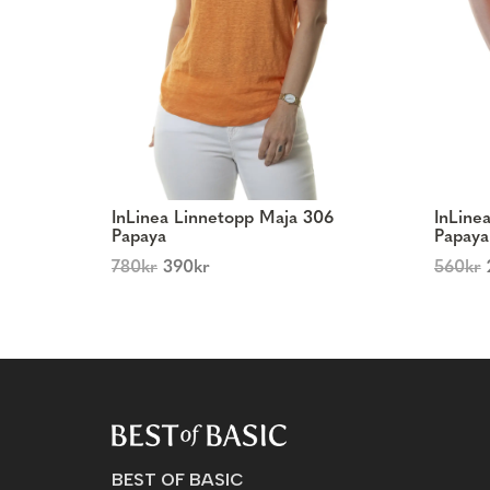
InLinea Linnetopp Maja 306
InLine
Papaya
Papaya
780
kr
390
kr
560
kr
BEST OF BASIC