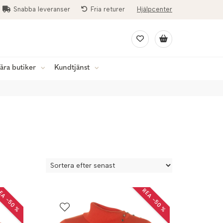
Snabba leveranser
Fria returer
Hjälpcenter
åra butiker
Kundtjänst
EA −50 %
REA −50 %