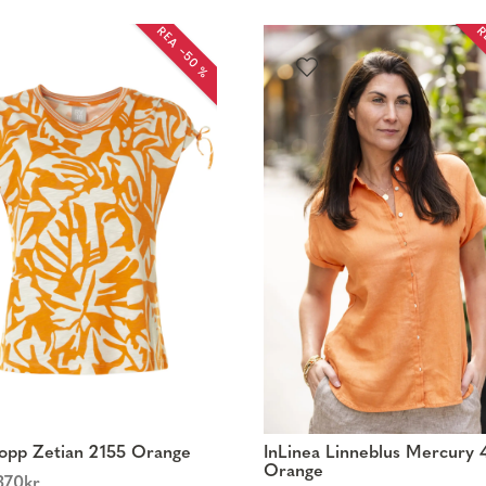
REA −50 %
R
opp Zetian 2155 Orange
InLinea Linneblus Mercury 
Orange
370
kr