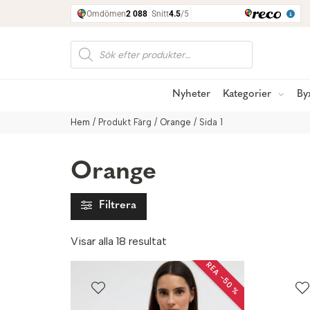
Produktsökning
Nyheter
Kategorier
By
Hem
/ Produkt Färg /
Orange
/ Sida 1
Orange
Filtrera
Sortera
Visar alla 18 resultat
efter
REA −50 %
senaste