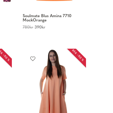
Soulmate Blus Amina 7710
MockOrange
780
kr
390
kr
EA −50 %
REA −50 %