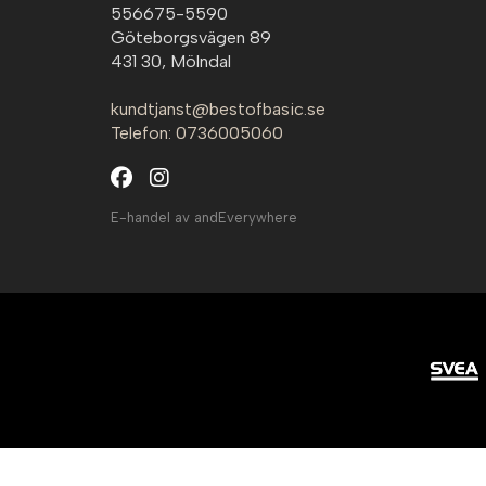
556675-5590
Göteborgsvägen 89
431 30, Mölndal
kundtjanst@bestofbasic.se
Telefon: 0736005060
E-handel av andEverywhere