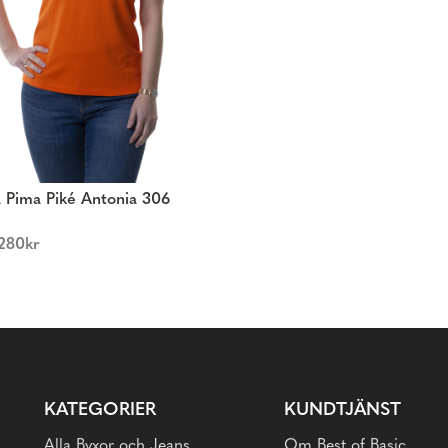
a Pima Piké Antonia 306
280
kr
KATEGORIER
KUNDTJÄNST
Alla Byxor och Jeans
Om Best of Basic