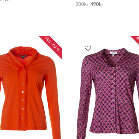
980
kr
490
kr
REA −50 %
R