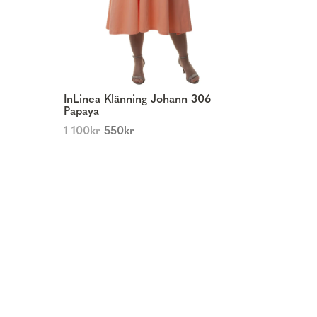
InLinea Klänning Johann 306
Papaya
1 100
kr
550
kr