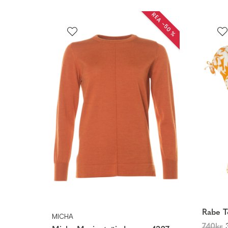
REA −50 %
Rabe T
MICHA
740
kr