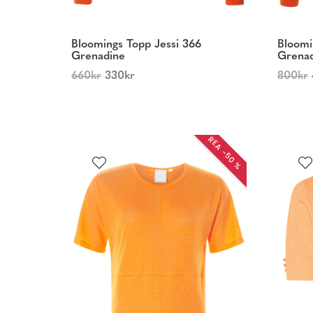
Bloomings Topp Jessi 366
Bloomi
Grenadine
Grena
660
kr
330
kr
800
kr
REA −50 %