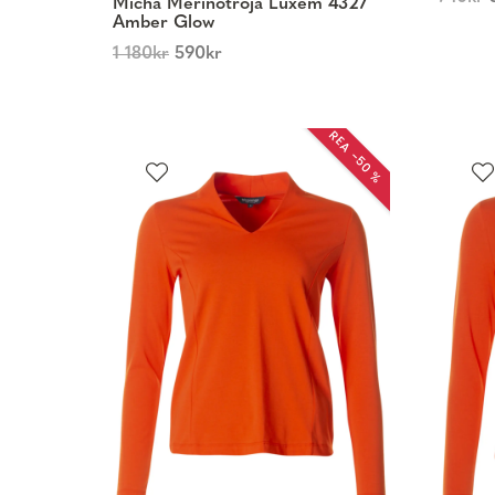
Micha Merinotröja Luxem 4327
Amber Glow
1 180
kr
590
kr
REA −50 %