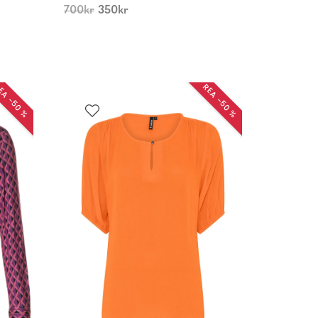
700
kr
350
kr
EA −50 %
REA −50 %