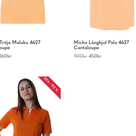
Tröja Maluku 4627
Micha Långkjol Pala 4627
oupe
Cantaloupe
360
kr
900
kr
450
kr
REA −50 %