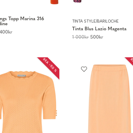
ngs Topp Marina 316
TINTA STYLE/BARILOCHE
dine
Tinta Blus Lazio Magenta
400
kr
1 000
kr
500
kr
REA −50 %
R