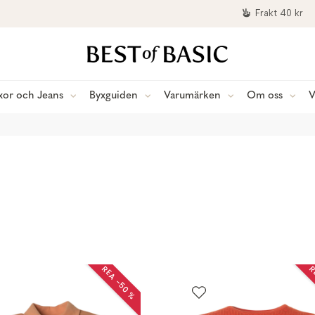
Frakt 40 kr
xor och Jeans
Byxguiden
Varumärken
Om oss
V
REA −50 %
R