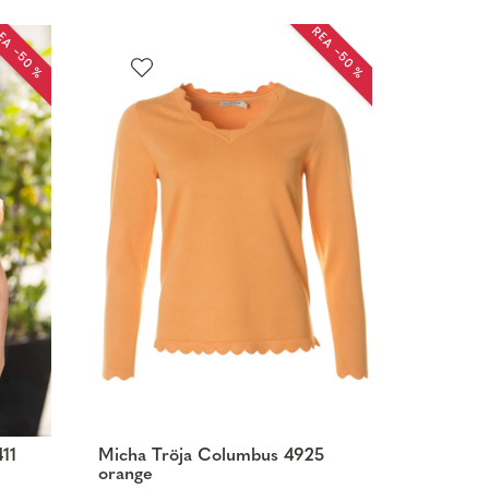
EA −50 %
REA −50 %
411
Micha Tröja Columbus 4925
orange