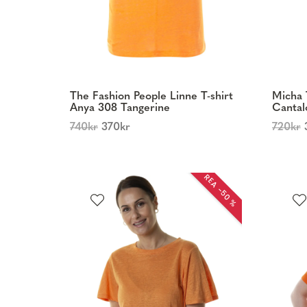
The Fashion People Linne T-shirt
Micha 
Anya 308 Tangerine
Cantal
740
kr
370
kr
720
kr
REA −50 %