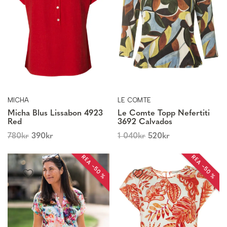
MICHA
LE COMTE
Micha Blus Lissabon 4923
Le Comte Topp Nefertiti
Red
3692 Calvados
780
kr
390
kr
1 040
kr
520
kr
REA −50 %
REA −50 %