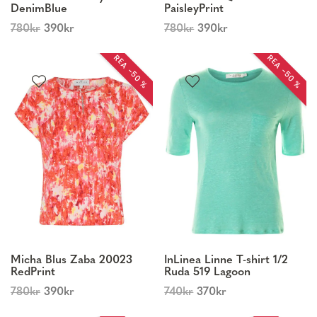
DenimBlue
PaisleyPrint
780
kr
390
kr
780
kr
390
kr
REA −50 %
REA −50 %
Micha Blus Zaba 20023
InLinea Linne T-shirt 1/2
RedPrint
Ruda 519 Lagoon
780
kr
390
kr
740
kr
370
kr