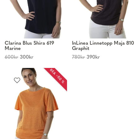
Clarina Blus Shira 619
InLinea Linnetopp Maja 810
Marine
Graphit
600
kr
300
kr
780
kr
390
kr
REA −50 %