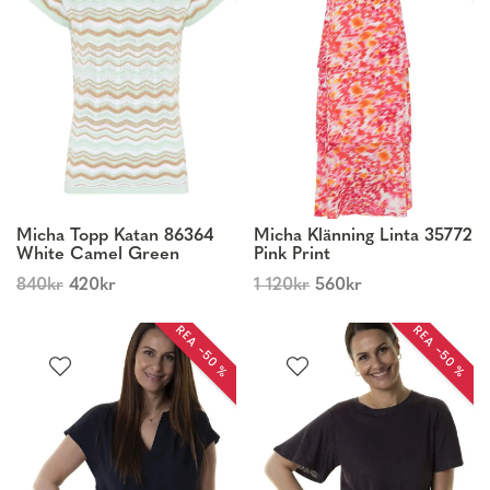
Micha Topp Katan 86364
Micha Klänning Linta 35772
White Camel Green
Pink Print
840
kr
420
kr
1 120
kr
560
kr
REA −50 %
REA −50 %