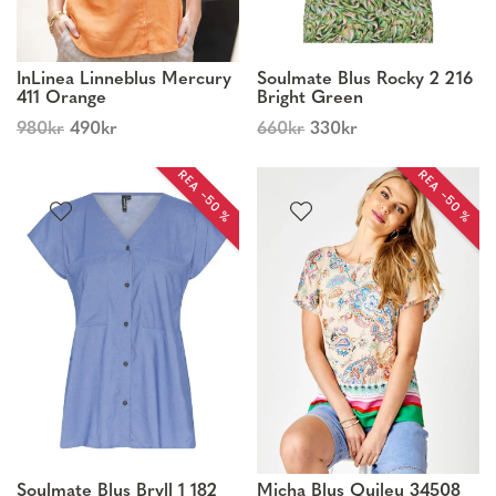
InLinea Linneblus Mercury
Soulmate Blus Rocky 2 216
411 Orange
Bright Green
980
kr
490
kr
660
kr
330
kr
REA −50 %
REA −50 %
Soulmate Blus Bryll 1 182
Micha Blus Quileu 34508