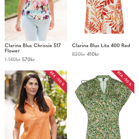
Clarina Blus Chrissie 517
Clarina Blus Lita 400 Red
Flower
820
kr
410
kr
1 140
kr
570
kr
REA −50 %
REA −50 %