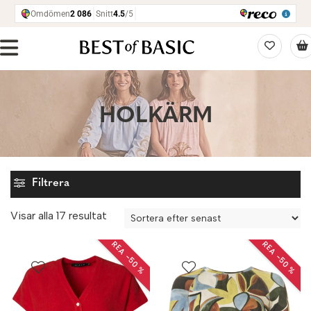
HOLKÄRM
Filtrera
Sortera
Visar alla 17 resultat
efter
REA −50 %
REA −50 %
senaste