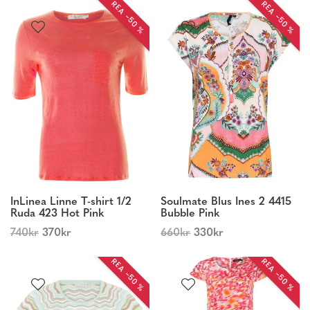
REA −50 %
REA −50 %
InLinea Linne T-shirt 1/2
Soulmate Blus Ines 2 4415
Ruda 423 Hot Pink
Bubble Pink
740
kr
370
kr
660
kr
330
kr
REA −50 %
REA −50 %