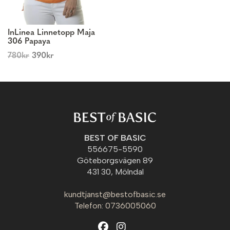
InLinea Linnetopp Maja
306 Papaya
780
kr
390
kr
BEST OF BASIC
556675-5590
Göteborgsvägen 89
431 30, Mölndal
kundtjanst@bestofbasic.se
Telefon: 0736005060