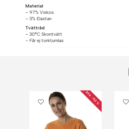
Material
– 97% Viskos
– 3% Elastan
Tvättråd
– 30°C Skontvätt
– Får ej torktumlas
REA −50 %