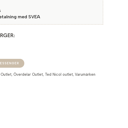
s
betalning med SVEA
ÄRGER:
ESSENGER
:
Outlet
,
Överdelar Outlet
,
Ted Nicol outlet
,
Varumärken