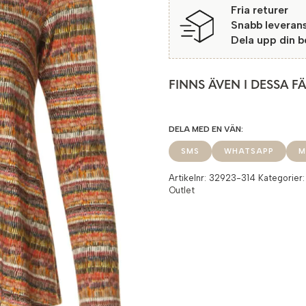
Fria returer
Snabb leveran
Dela upp din 
FINNS ÄVEN I DESSA F
SMS
WHATSAPP
M
Artikelnr:
32923-314
Kategorier
Outlet