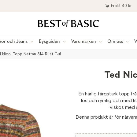
Frakt 40 kr
xor och Jeans
Byxguiden
Varumärken
Om oss
V
d Nicol Topp Nettan 314 Rust Gul
Ted Nic
En härlig färgstark topp fr
lös och rymlig och med lit
viskos med s
Denna produkt är för närvaran