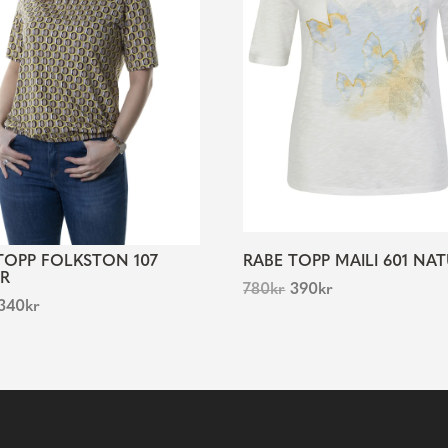
TOPP FOLKSTON 107
RABE TOPP MAILI 601 NA
R
780
kr
390
kr
340
kr