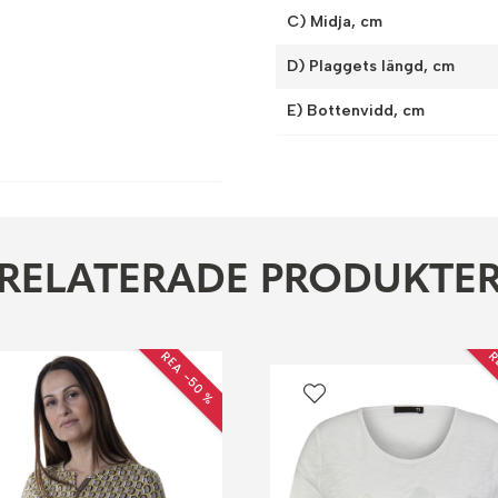
C) Midja, cm
D) Plaggets längd, cm
E) Bottenvidd, cm
RELATERADE PRODUKTE
REA −50 %
R