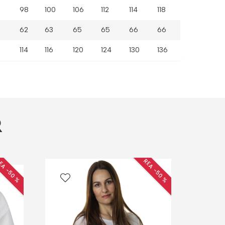
98
100
106
112
114
118
62
63
65
65
66
66
114
116
120
124
130
136
R
EA −50 %
REA −50 %