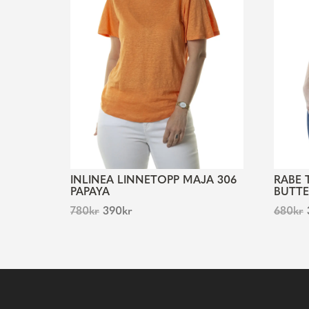
INLINEA LINNETOPP MAJA 306
RABE 
PAPAYA
BUTTE
780
kr
390
kr
680
kr