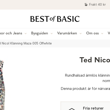
Frakt 40 kr
xor och Jeans
Byxguiden
Varumärken
Om oss
V
 Nicol Klänning Maza 005 Offwhite
Ted Nico
Rundhalsad ärmlös klänning
norm
Denna produkt är för närvaran
Fria returer