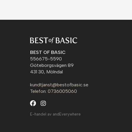
BEST OF BASIC
556675-5590
Göteborgsvägen 89
431 30, Mölndal
kundtjanst@bestofbasic.se
Telefon: 0736005060
E-handel av andEverywhere