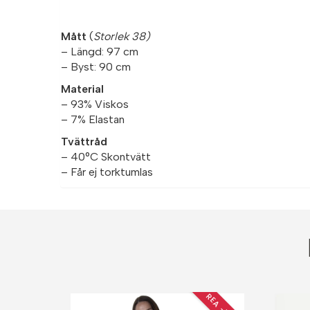
Mått
(
Storlek 38)
– Längd: 97 cm
– Byst: 90 cm
Material
– 93% Viskos
– 7% Elastan
Tvättråd
– 40°C Skontvätt
– Får ej torktumlas