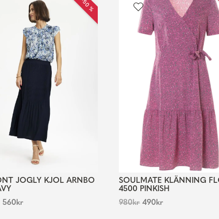
REA −50 %
R
ONT JOGLY KJOL ARNBO
SOULMATE KLÄNNING F
AVY
4500 PINKISH
560
kr
980
kr
490
kr