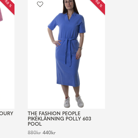
EA −50 %
REA −50 %
LOURY
THE FASHION PEOPLE
PIKÉKLÄNNING POLLY 603
POOL
880
kr
440
kr