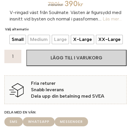
390
780
kr
kr
V-ringad väst från Soulmate. Västen är figursydd med
insnitt vid bysten och normal i passformen....
Läs mer...
Välj alternativ
Small
Medium
Large
X-Large
XX-Large
Soulmate
LÄGG TILL I VARUKORG
Väst
Sandy
2
3370
Fria returer
Savanna
Snabb leverans
mängd
Dela upp din betalning med SVEA
SMS
WHATSAPP
MESSENGER