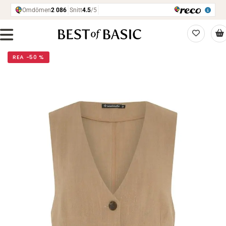
REA −50 %