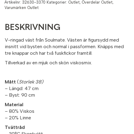
Artikelnr:
32630-3370
Kategorier:
Outlet
,
Överdelar Outlet
,
Varumärken Outlet
BESKRIVNING
V-ringad väst från Soulmate. Västen är figursydd med
insnitt vid bysten och normal i passformen. Knäpps med
tre knappar och har två fuskfickor framtill.
Tillverkad av en mjuk och skön viskosmix.
Mått
(
Storlek 38)
– Längd: 47 cm
– Byst: 90 cm
Material
– 80% Viskos
– 20% Linne
Tvättråd
– 30°C Skontvätt