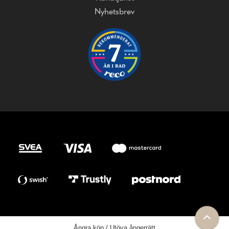
Nyhetsbrev
Ångra köp / Utöva ångerrätt