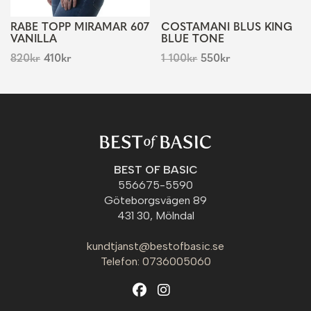
RABE TOPP MIRAMAR 607
COSTAMANI BLUS KING
VANILLA
BLUE TONE
820
kr
410
kr
1 100
kr
550
kr
BEST OF BASIC
556675-5590
Göteborgsvägen 89
431 30, Mölndal
kundtjanst@bestofbasic.se
Telefon: 0736005060