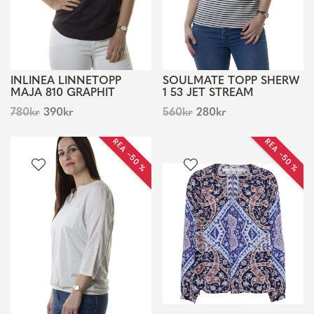
INLINEA LINNETOPP
SOULMATE TOPP SHERW
MAJA 810 GRAPHIT
1 53 JET STREAM
780
kr
390
kr
560
kr
280
kr
REA −50 %
REA −50 %