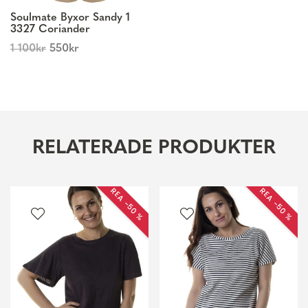
Soulmate Byxor Sandy 1
3327 Coriander
1 100
kr
550
kr
RELATERADE PRODUKTER
REA −50 %
REA −50 %