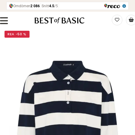
REA −50 %