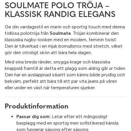
SOULMATE POLO TRÖJA –
KLASSISK RANDIG ELEGANS
Ge din vardagsstil en marin och sportig touch med denna
tidlösa polotröja från
Soulmate
. Tröjan kombinerar den
klassiska rugby-looken med en modern, feminin twist.
Den är tillverkad i en mjuk bomullsmix med stretch, vilket
gör den otroligt skön att bära hela dagen.
Med sina breda ränder, snygga krage och klassiska
knappslå framtill är detta ett plagg som aldrig går ur tiden.
Den har en avslappnad siluett som känns både prydlig och
bekväm, perfekt att bära till ett par vita jeans på våren
eller under en väst när temperaturen sjunker.
Produktinformation
Passar dig som:
Letar efter ett mångsidigt
basplagg med en sportig men sofistikerad känsla
som fungerar säsong efter säsong.