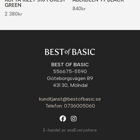
KOFTA RILEY 510 FOREST
ABERDEEN 99 BLACK
GREEN
840
kr
2 380
kr
BEST OF BASIC
556675-5590
Göteborgsvägen 89
431 30, Mölndal
kundtjanst@bestofbasic.se
Telefon: 0736005060
E-handel av andEverywhere