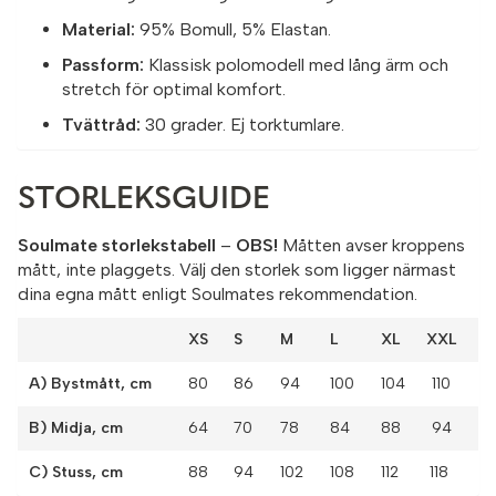
Material:
95% Bomull, 5% Elastan.
Passform:
Klassisk polomodell med lång ärm och
stretch för optimal komfort.
Tvättråd:
30 grader. Ej torktumlare.
STORLEKSGUIDE
Soulmate storlekstabell
–
OBS!
Måtten avser kroppens
mått, inte plaggets. Välj den storlek som ligger närmast
dina egna mått enligt Soulmates rekommendation.
XS
S
M
L
XL XXL
A) Bystmått, cm
80
86
94
100
104 110
B) Midja, cm
64
70
78
84
88 94
C) Stuss, cm
88
94
102
108
112 118