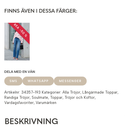
FINNS ÄVEN I DESSA FÄRGER:
REA −50 %
SMS
WHATSAPP
MESSENGER
Artikelnr:
34357-193
Kategorier:
Alla Tröjor
,
Långärmade Toppar
,
Randiga Tröjor
,
Soulmate
,
Toppar
,
Tröjor och Koftor
,
Vardagsfavoriter
,
Varumärken
BESKRIVNING