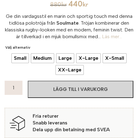
440
880
kr
kr
Ge din vardagsstil en marin och sportig touch med denna
tidlösa polotröja från
Soulmate
. Tröjan kombinerar den
klassiska rugby-looken med en modern, feminin twist. Den
är tillverkad i en mjuk bomullsmix med...
Läs mer...
Välj alternativ
Small
Medium
Large
X-Large
X-Small
XX-Large
Soulmate
LÄGG TILL I VARUKORG
tröja
Polo
193
Dark
Fria returer
Navy
Snabb leverans
mängd
Dela upp din betalning med SVEA