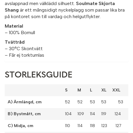
avslappnad men välklädd silhuett.
Soulmate Skjorta
Shang
är ett mångsidigt nyckelplagg som passar lika bra
på kontoret som till vardag och helgutflykter.
Material
– 100% Bomull
Tvättråd
– 30°C Skontvätt
– Får ej torktumlas
STORLEKSGUIDE
S
M
L
XL XXL
A) Ärmlängd, cm
52
52
53
53 53
B) Bystmått, cm
104
109
114
119 124
C) Midja, cm
110
114
118
123 127