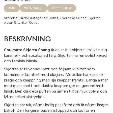
SMS
WHATSAPP
MESSENGER
Artikelnr:
34283
Kategorier:
Outlet
,
Överdelar Outlet
,
Skjortor,
blusar & tunikor Outlet
BESKRIVNING
Soulmate Skjorta Shang
är en stilfull skjorta i mjukt rutig
karamell- och rosatonad färg. Skjortan har en sofistikerad
och feminin känsla.
Skjortan är tillverkad i lätt och följsam kvalitet som
kombinerar komfort med elegans. Modellen har klassisk
krage och knäppning med sju knappar framtill. Långa ärmar
med manschett och dubbla knappar ger en genomtänkt
finish. Den diskreta puffen på ärmen tillför mjuk volym och
lyfter helhetsintrycket.
Skjortan har rak, något ledig passform och är något längre
baktill. Den fungerar både instoppad och lös för en