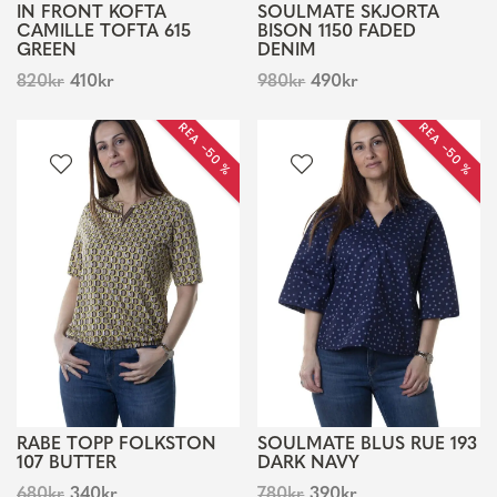
IN FRONT KOFTA
SOULMATE SKJORTA
CAMILLE TOFTA 615
BISON 1150 FADED
GREEN
DENIM
820
kr
410
kr
980
kr
490
kr
REA −50 %
REA −50 %
RABE TOPP FOLKSTON
SOULMATE BLUS RUE 193
107 BUTTER
DARK NAVY
680
kr
340
kr
780
kr
390
kr