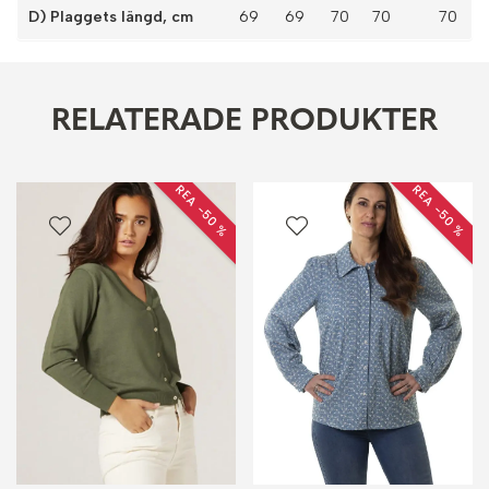
D) Plaggets längd, cm
69
69
70
70 70
RELATERADE PRODUKTER
REA −50 %
REA −50 %