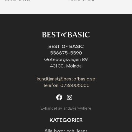
BEST OF BASIC
556675-5590
Göteborgsvägen 89
431 30, Mölndal
kundtjanst@bestofbasic.se
Telefon: 0736005060
E-handel av andEverywhere
KATEGORIER
Alla Byxor och Jeans