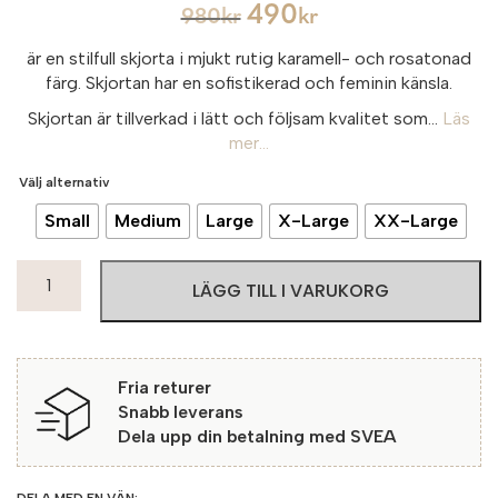
490
980
kr
kr
är en stilfull skjorta i mjukt rutig karamell- och rosatonad
färg. Skjortan har en sofistikerad och feminin känsla.
Skjortan är tillverkad i lätt och följsam kvalitet som...
Läs
mer...
Välj alternativ
Small
Medium
Large
X-Large
XX-Large
Soulmate
LÄGG TILL I VARUKORG
Skjorta
Shang
403
Old
Fria returer
Rose
Snabb leverans
mängd
Dela upp din betalning med SVEA