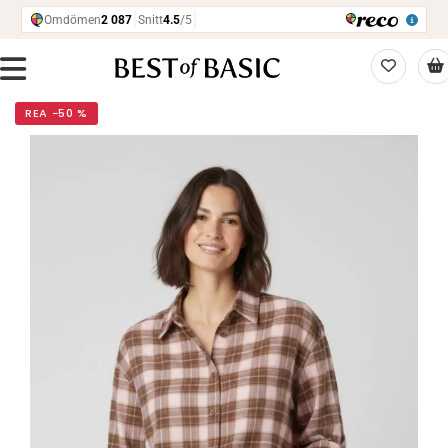
REA −50 %