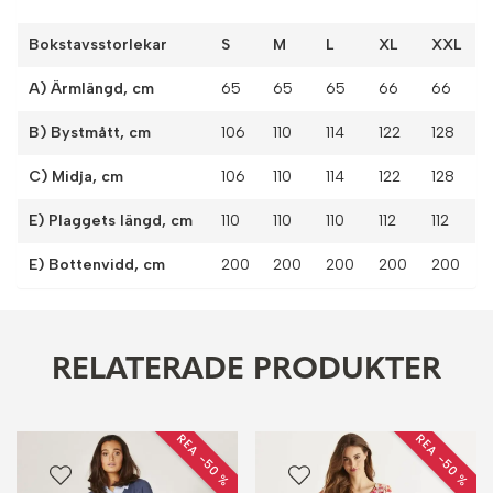
Bokstavsstorlekar
S
M
L
XL
XXL
A) Ärmlängd, cm
65
65
65
66
66
B) Bystmått, cm
106
110
114
122
128
C) Midja, cm
106
110
114
122
128
E) Plaggets längd, cm
110
110
110
112
112
E) Bottenvidd, cm
200
200
200
200
200
RELATERADE PRODUKTER
REA −50 %
REA −50 %