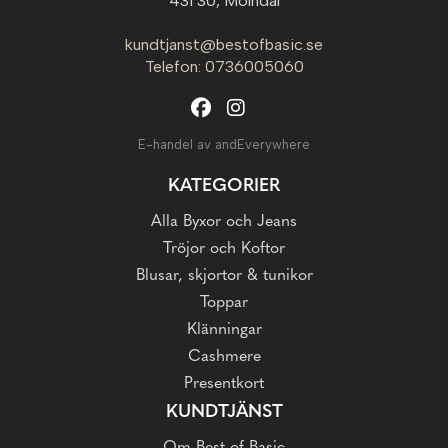
431 30, Mölndal
kundtjanst@bestofbasic.se
Telefon: 0736005060
E-handel av andEverywhere
KATEGORIER
Alla Byxor och Jeans
Tröjor och Koftor
Blusar, skjortor & tunikor
Toppar
Klänningar
Cashmere
Presentkort
KUNDTJÄNST