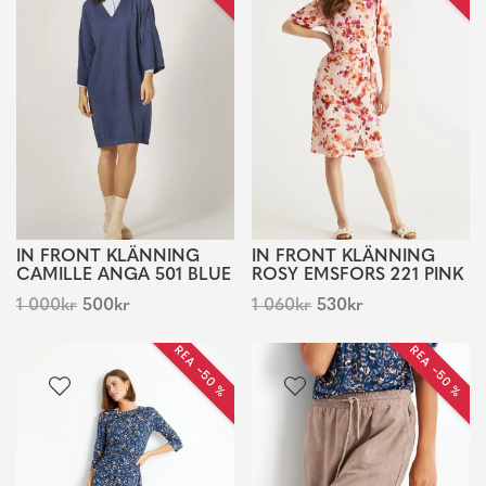
IN FRONT KLÄNNING
IN FRONT KLÄNNING
CAMILLE ANGA 501 BLUE
ROSY EMSFORS 221 PINK
1 000
kr
500
kr
1 060
kr
530
kr
REA −50 %
REA −50 %