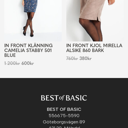
IN FRONT KLÄNNING
IN FRONT KJOL MIRELLA
CAMELIA STABBY 501
ALSIKE 860 BARK
BLUE
760
kr
380
kr
1 200
kr
600
kr
BEST OF BASIC
556675-5590
Göteborgsvägen 89