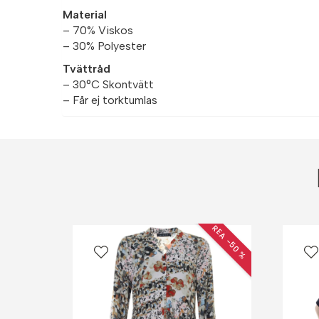
Material
– 70% Viskos
– 30% Polyester
Tvättråd
– 30°C Skontvätt
– Får ej torktumlas
REA −50 %