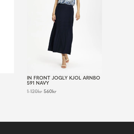
IN FRONT JOGLY KJOL ARNBO
591 NAVY
1 120
kr
560
kr