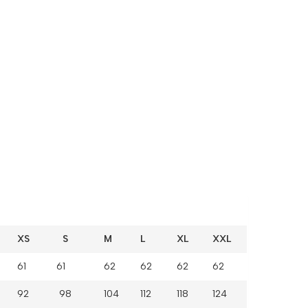
XS S
M
L
XL
XXL
61 61
62
62
62
62
92 98
104
112
118
124