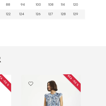
88 94
100
108
114
120
122 124
126
127
128
129
R
EA −50 %
REA −50 %