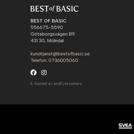
BEST OF BASIC
556675-5590
Göteborgsvägen 89
431 30, Mölndal
kundtjanst@bestofbasic.se
Telefon: 0736005060
E-handel av andEverywhere