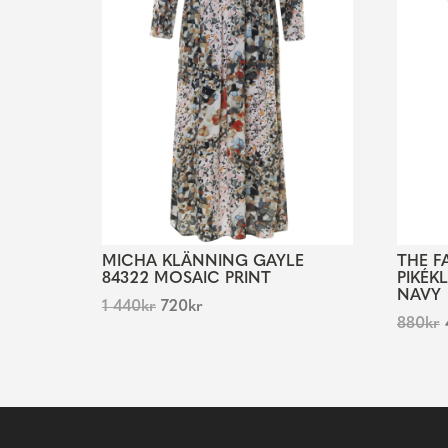
MICHA KLÄNNING GAYLE
THE F
84322 MOSAIC PRINT
PIKÉK
NAVY
1 440
kr
720
kr
880
kr