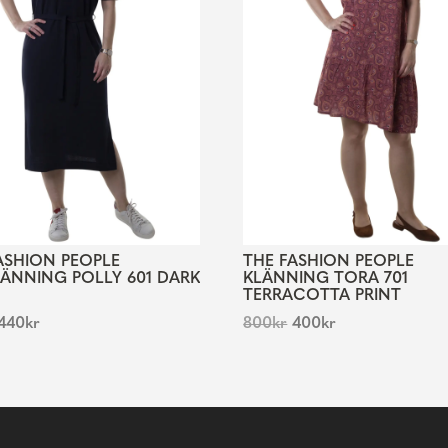
ASHION PEOPLE
THE FASHION PEOPLE
LÄNNING POLLY 601 DARK
KLÄNNING TORA 701
TERRACOTTA PRINT
440
kr
800
kr
400
kr