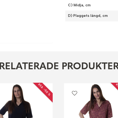
C) Midja, cm
D) Plaggets längd, cm
RELATERADE PRODUKTE
REA −50 %
R