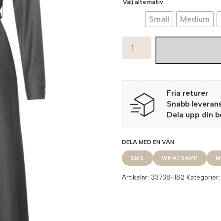
Välj alternativ
Small
Medium
Soulmate
Klänning
Beate
182
Denim
Fria returer
Blue
Snabb leveran
mängd
Dela upp din 
SMS
WHATSAPP
M
Artikelnr:
33738-182
Kategorier