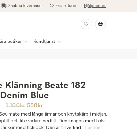
Snabba leveranser
Fria returer
Hjälpcenter
åra butiker
Kundtjänst
 Klänning Beate 182
Denim Blue
1 100
kr
550
kr
n Soulmate med långa ärmar och knytskärp i midjan.
ptill och lite vidare nedtill. Den knäpps med tolv
fickor med ficklock. Den är tillverkad...
Läs mer...