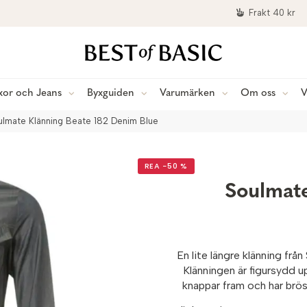
Frakt 40 kr
xor och Jeans
Byxguiden
Varumärken
Om oss
V
ulmate Klänning Beate 182 Denim Blue
REA −50 %
Soulmate
En lite längre klänning frå
Klänningen är figursydd up
knappar fram och har bröst