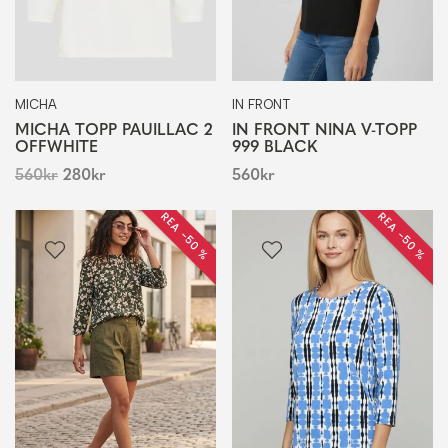
MICHA
IN FRONT
MICHA TOPP PAUILLAC 2
IN FRONT NINA V-TOPP
OFFWHITE
999 BLACK
560
kr
280
kr
560
kr
REA −50 %
REA −50 %