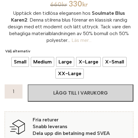
330
660
kr
kr
Upptäck den tidlösa elegansen hos
Soulmate Blus
Karen2
. Denna stilrena blus förenar en klassisk randig
design med ett modernt och lätt uttryck. Tack vare den
behagliga materialblandningen av 50% bomull och 50%
polyester...
Läs mer...
Välj alternativ
Small
Medium
Large
X-Large
X-Small
XX-Large
Soulmate
LÄGG TILL I VARUKORG
Blus
Karen2
7700
Yellow
Fria returer
mängd
Snabb leverans
Dela upp din betalning med SVEA