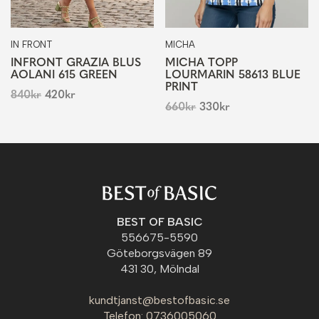
IN FRONT
MICHA
INFRONT GRAZIA BLUS
MICHA TOPP
AOLANI 615 GREEN
LOURMARIN 58613 BLUE
PRINT
840
kr
420
kr
660
kr
330
kr
BEST OF BASIC
556675-5590
Göteborgsvägen 89
431 30, Mölndal
kundtjanst@bestofbasic.se
Telefon: 0736005060