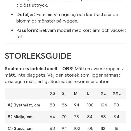
tidlöst uttryck.
Detaljer:
Feminin V-ringning och kontrasterande
blommigt mönster på ryggen.
Passform:
Bekväm modell med kort ärm och vackert
fall.
STORLEKSGUIDE
Soulmate storlekstabell
–
OBS!
Måtten avser kroppens
mått, inte plaggets. Välj den storlek som ligger närmast
dina egna mått enligt Soulmates rekommendation.
XS
S
M
L
XL XXL
A) Bystmått, cm
80
86
94
100
104 110
B) Midja, cm
64
70
78
84
88 94
C) Stuss, cm
88
94
102
108
112 118