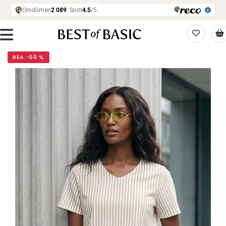
REA −50 %