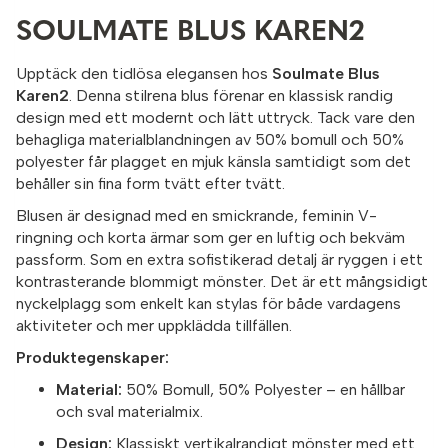
SOULMATE BLUS KAREN2
Upptäck den tidlösa elegansen hos
Soulmate Blus
Karen2
. Denna stilrena blus förenar en klassisk randig
design med ett modernt och lätt uttryck. Tack vare den
behagliga materialblandningen av 50% bomull och 50%
polyester får plagget en mjuk känsla samtidigt som det
behåller sin fina form tvätt efter tvätt.
Blusen är designad med en smickrande, feminin V-
ringning och korta ärmar som ger en luftig och bekväm
passform. Som en extra sofistikerad detalj är ryggen i ett
kontrasterande blommigt mönster. Det är ett mångsidigt
nyckelplagg som enkelt kan stylas för både vardagens
aktiviteter och mer uppklädda tillfällen.
Produktegenskaper:
Material:
50% Bomull, 50% Polyester – en hållbar
och sval materialmix.
Design:
Klassiskt vertikalrandigt mönster med ett