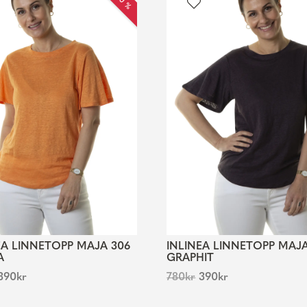
EA LINNETOPP MAJA 306
INLINEA LINNETOPP MAJA
A
GRAPHIT
390
kr
780
kr
390
kr