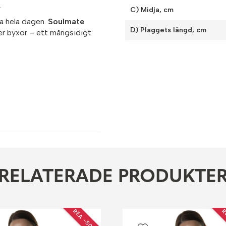
.
C) Midja, cm
ra hela dagen.
Soulmate
D) Plaggets längd, cm
eller byxor – ett mångsidigt
RELATERADE PRODUKTE
REA −50 %
R