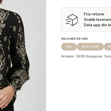
Fria returer
Snabb leveran
Dela upp din 
SMS
WHATSAPP
M
Artikelnr:
34281
Kategorier:
Outl