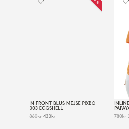
IN FRONT BLUS MEJSE PIXBO
INLIN
003 EGGSHELL
PAPAY
860
kr
430
kr
780
kr