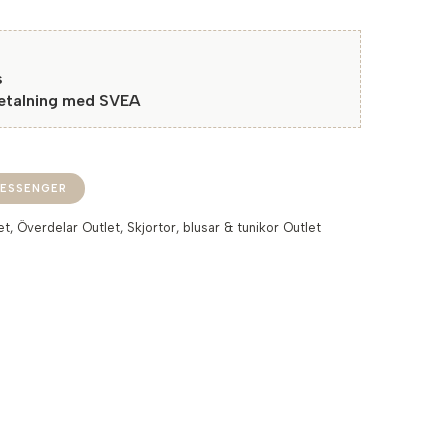
s
betalning med SVEA
ESSENGER
et
,
Överdelar Outlet
,
Skjortor, blusar & tunikor Outlet