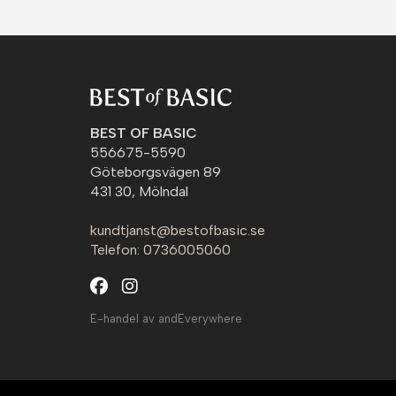
BEST OF BASIC
556675-5590
Göteborgsvägen 89
431 30, Mölndal
kundtjanst@bestofbasic.se
Telefon: 0736005060
E-handel av andEverywhere