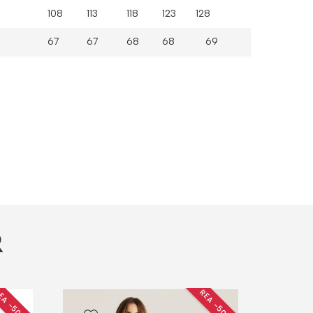
108
113
118
123 128
67
67
68
68 69
R
EA −50 %
REA −50 %