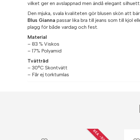
vilket ger en avslappnad men ändå elegant silhuett
Den mjuka, svala kvaliteten gör blusen skön att bä
Blus Gianna
passar lika bra till jeans som till kjol 
plagg för både vardag och fest.
Material
– 83 % Viskos
– 17% Polyamid
Tvättråd
– 30°C Skontvätt
– Får ej torktumlas
REA −50 %