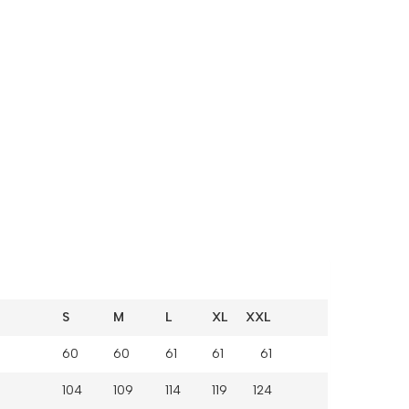
S
M
L
XL XXL
60
60
61
61 61
104
109
114
119 124