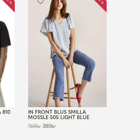
 810
IN FRONT BLUS SMILLA
MOSSLE 505 LIGHT BLUE
760
kr
380
kr