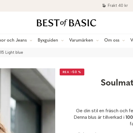
Frakt 40 kr
xor och Jeans
Byxguiden
Varumärken
Om oss
V
5 Light blue
REA −50 %
Soulma
Ge din stil en fräsch och 
Denna blus är tillverkad i
100
f