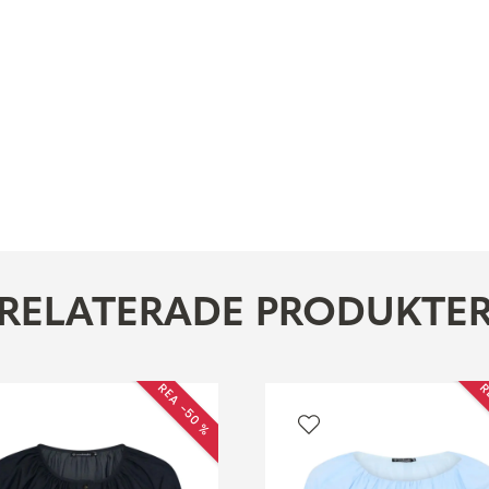
RELATERADE PRODUKTE
REA −50 %
R