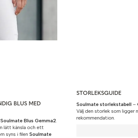
STORLEKSGUIDE
NDIG BLUS MED
Soulmate storlekstabell
–
Välj den storlek som ligger
rekommendation.
d
Soulmate Blus Gemma2
.
en lätt känsla och ett
m syns i filen
Soulmate