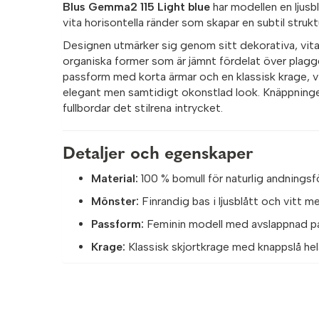
Blus Gemma2 115 Light blue
har modellen en ljus
vita horisontella ränder som skapar en subtil strukt
Designen utmärker sig genom sitt dekorativa, vi
organiska former som är jämnt fördelat över plagg
passform med korta ärmar och en klassisk krage, vi
elegant men samtidigt okonstlad look. Knäppningen
fullbordar det stilrena intrycket.
Detaljer och egenskaper
Material:
100 % bomull för naturlig andnings
Mönster:
Finrandig bas i ljusblått och vitt m
Passform:
Feminin modell med avslappnad pa
Krage:
Klassisk skjortkrage med knappslå hel