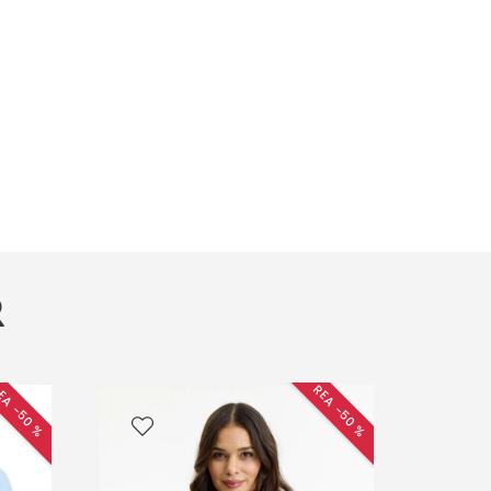
R
EA −50 %
REA −50 %