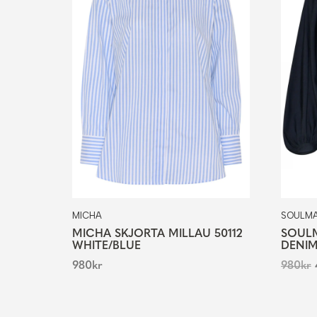
MICHA
SOULM
MICHA SKJORTA MILLAU 50112
SOULM
WHITE/BLUE
DENI
980
kr
980
kr