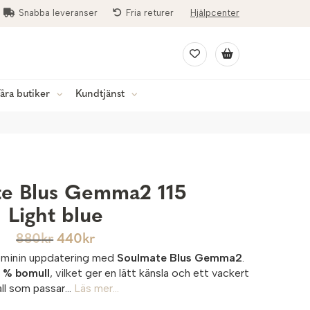
Snabba leveranser
Fria returer
Hjälpcenter
åra butiker
Kundtjänst
te Blus Gemma2 115
Light blue
880
kr
440
kr
feminin uppdatering med
Soulmate Blus Gemma2
.
 % bomull
, vilket ger en lätt känsla och ett vackert
all som passar...
Läs mer...