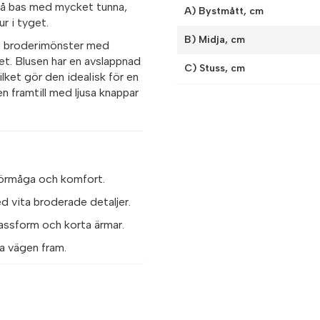
blå bas med mycket tunna,
A) Bystmått, cm
ur i tyget.
B) Midja, cm
ta broderimönster med
et. Blusen har en avslappnad
C) Stuss, cm
lket gör den idealisk för en
 framtill med ljusa knappar
förmåga och komfort.
ed vita broderade detaljer.
ssform och korta ärmar.
a vägen fram.