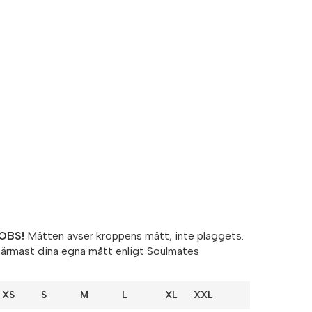
OBS!
Måtten avser kroppens mått, inte plaggets.
 närmast dina egna mått enligt Soulmates
XS
S
M
L
XL XXL