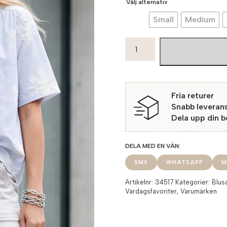
Välj alternativ
Small
Medium
Soulmate
Blus
Gemma2
115
Light
Fria returer
blue
Snabb leveran
mängd
Dela upp din 
SMS
WHATSAPP
M
Artikelnr:
34517
Kategorier:
Blus
Vardagsfavoriter
,
Varumärken