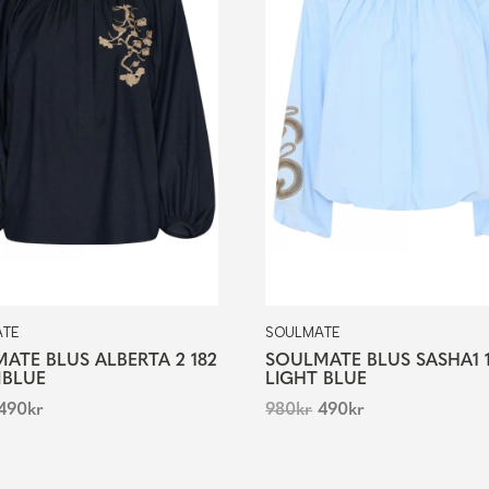
ATE
SOULMATE
ATE BLUS ALBERTA 2 182
SOULMATE BLUS SASHA1 1
MBLUE
LIGHT BLUE
490
kr
980
kr
490
kr