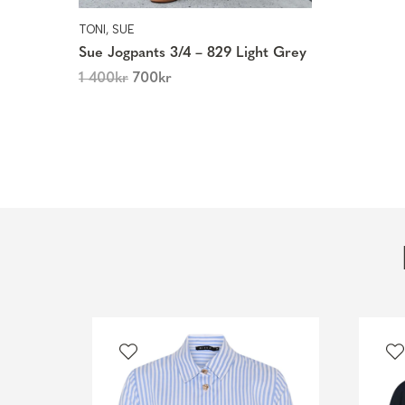
TONI, SUE
Sue Jogpants 3/4 – 829 Light Grey
1 400
kr
700
kr