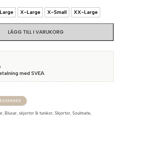
Large
X-Large
X-Small
XX-Large
LÄGG TILL I VARUKORG
s
betalning med SVEA
ESSENGER
ar
,
Blusar, skjortor & tunikor
,
Skjortor
,
Soulmate
,