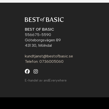
BEST OF BASIC
556675-5590
Göteborgsvägen 89
431 30, Mölndal
kundtjanst@bestofbasic.se
Telefon: 0736005060
E-handel av andEverywhere